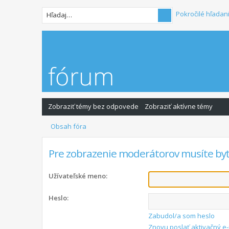
Pokročilé hľadan
Zobraziť témy bez odpovede
Zobraziť aktívne témy
Obsah fóra
Pre zobrazenie moderátorov musíte byť
Užívateľské meno:
Heslo:
Zabudol/a som heslo
Znovu poslať aktivačný e-