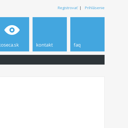
Registrovať
|
Prihlásenie
koseca.sk
kontakt
faq