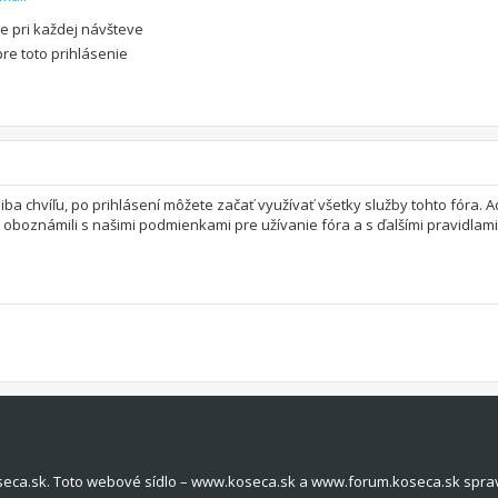
e pri každej návšteve
pre toto prihlásenie
 iba chvíľu, po prihlásení môžete začať využívať všetky služby tohto fóra.
a oboznámili s našimi podmienkami pre užívanie fóra a s ďalšími pravidlami 
seca.sk. Toto webové sídlo – www.koseca.sk a www.forum.koseca.sk spra