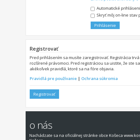
Automatické prihláseni
Skryť môj on-line stav 
Registrovať
Pred prihlásením sa musíte zaregistrovať. Registrácia trvá
rozšírené právomoci. Pred registráciou sa uistite, že ste s
akékoľvek pravidlá, ktoré sa na fóre objavia.
Pravidlá pre používanie
|
Ochrana súkromia
Registrovať
o nás
Nachádzate sa na oficiálnej stránke obce Košeca www.ko