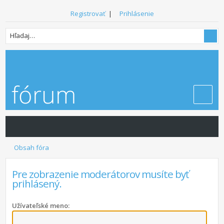
Registrovať
|
Prihlásenie
Obsah fóra
Pre zobrazenie moderátorov musíte byť
prihlásený.
Užívateľské meno: