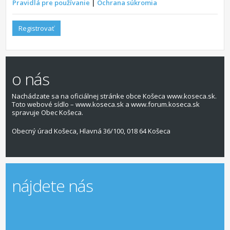
Pravidlá pre používanie
|
Ochrana súkromia
Registrovať
o nás
Nachádzate sa na oficiálnej stránke obce Košeca www.koseca.sk.
Toto webové sídlo – www.koseca.sk a www.forum.koseca.sk
spravuje Obec Košeca.
Obecný úrad Košeca, Hlavná 36/100, 018 64 Košeca
nájdete nás