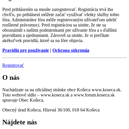
Pred prihlásením sa musíte zaregistrovať. Registrácia trvá iba
chvíľu, po prihlásení môžete začať využívať všetky služby tohto
fóra. Administrátor fóra môže registrovaným užívateľom udeliť
rozšírené právomoci. Pred registráciou sa uistite, že ste sa
oboznámili s našimi podmienkami pre užívanie fóra a s ďalšími
pravidlami a ujednaniami. Zároveň sa uistite, že si prečítate
akékoľvek pravidlá, ktoré sa na fóre objavia.
Pravidlá pre používanie
|
Ochrana súkromia
Registrovať
O nás
Nachádzate sa na oficiálnej stránke obce Košeca www.koseca.sk.
Toto webové sídlo – www.koseca.sk a www.forum.koseca.sk
spravuje Obec Košeca.
Obecný úrad Košeca, Hlavná 36/100, 018 64 Košeca
Nájdete nás