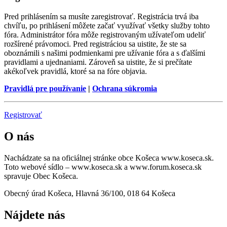
Pred prihlásením sa musíte zaregistrovať. Registrácia trvá iba
chvíľu, po prihlásení môžete začať využívať všetky služby tohto
fóra. Administrátor fóra môže registrovaným užívateľom udeliť
rozšírené právomoci. Pred registráciou sa uistite, že ste sa
oboznámili s našimi podmienkami pre užívanie fóra a s ďalšími
pravidlami a ujednaniami. Zároveň sa uistite, že si prečítate
akékoľvek pravidlá, ktoré sa na fóre objavia.
Pravidlá pre používanie
|
Ochrana súkromia
Registrovať
O nás
Nachádzate sa na oficiálnej stránke obce Košeca www.koseca.sk.
Toto webové sídlo – www.koseca.sk a www.forum.koseca.sk
spravuje Obec Košeca.
Obecný úrad Košeca, Hlavná 36/100, 018 64 Košeca
Nájdete nás