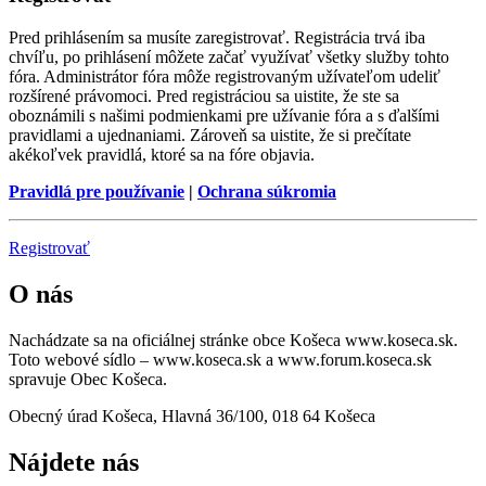
Pred prihlásením sa musíte zaregistrovať. Registrácia trvá iba
chvíľu, po prihlásení môžete začať využívať všetky služby tohto
fóra. Administrátor fóra môže registrovaným užívateľom udeliť
rozšírené právomoci. Pred registráciou sa uistite, že ste sa
oboznámili s našimi podmienkami pre užívanie fóra a s ďalšími
pravidlami a ujednaniami. Zároveň sa uistite, že si prečítate
akékoľvek pravidlá, ktoré sa na fóre objavia.
Pravidlá pre používanie
|
Ochrana súkromia
Registrovať
O nás
Nachádzate sa na oficiálnej stránke obce Košeca www.koseca.sk.
Toto webové sídlo – www.koseca.sk a www.forum.koseca.sk
spravuje Obec Košeca.
Obecný úrad Košeca, Hlavná 36/100, 018 64 Košeca
Nájdete nás