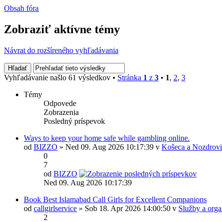
Obsah fóra
Zobraziť aktívne témy
Návrat do rozšíreného vyhľadávania
Vyhľadávanie našlo 61 výsledkov •
Stránka
1
z
3
•
1
,
2
,
3
Témy
Odpovede
Zobrazenia
Posledný príspevok
Ways to keep your home safe while gambling online.
od
BIZZO
» Ned 09. Aug 2026 10:17:39 v
Košeca a Nozdrovi
0
7
od
BIZZO
Ned 09. Aug 2026 10:17:39
Book Best Islamabad Call Girls for Excellent Companions
od
callgirlservice
» Sob 18. Apr 2026 14:00:50 v
Služby a orga
2