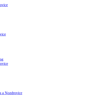
ovice
vice
ng
ovice
a a Nozdrovice