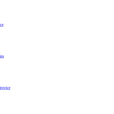
ce
úra
rovice