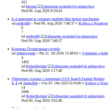
451
od
khopal
Ned 09. Aug 2026 8:29:43
Is it important to compare multiple flats before purchasing
od
reeltor88
» Ned 09. Aug 2026 7:40:37 v
Košeca a Nozdrovi
0
7
od
reeltor88
Ned 09. Aug 2026 7:40:37
Клиника Похмельная служба
od
Johnnyreads
» Pia 31. Júl 2026 11:48:02 v
Vzdelanie a kult
4
1402
od
RobertKemig
Ned 09. Aug 2026 3:17:40
Обратные ссылки с помощью GSA Search Engine Ranker
1
,
2
od
JamesRip
» Uto 07. Okt 2025 6:19:00 v
Košeca a Nozd
14
2990
od
RobertKemig
Ned 09. Aug 2026 3:02:46