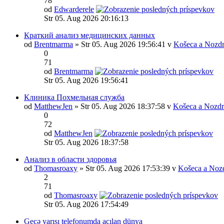
78
od
Edwarderele
Str 05. Aug 2026 20:16:13
Краткий анализ медицинских данных
od
Brentmarma
» Str 05. Aug 2026 19:56:41 v
Košeca a Nozdr
0
71
od
Brentmarma
Str 05. Aug 2026 19:56:41
Клиника Похмельная служба
od
MatthewJen
» Str 05. Aug 2026 18:37:58 v
Košeca a Nozdr
0
72
od
MatthewJen
Str 05. Aug 2026 18:37:58
Анализ в области здоровья
od
Thomasroaxy
» Str 05. Aug 2026 17:53:39 v
Košeca a Noz
2
71
od
Thomasroaxy
Str 05. Aug 2026 17:54:49
Gecə yarısı telefonumda açılan dünya