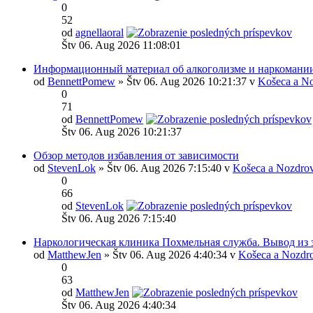
0
52
od
agnellaoral
Štv 06. Aug 2026 11:08:01
Информационный материал об алкоголизме и наркомани
od
BennettPomew
» Štv 06. Aug 2026 10:21:37 v
Košeca a No
0
71
od
BennettPomew
Štv 06. Aug 2026 10:21:37
Обзор методов избавления от зависимости
od
StevenLok
» Štv 06. Aug 2026 7:15:40 v
Košeca a Nozdrov
0
66
od
StevenLok
Štv 06. Aug 2026 7:15:40
Наркологическая клиника Похмельная служба. Вывод из 
od
MatthewJen
» Štv 06. Aug 2026 4:40:34 v
Košeca a Nozdr
0
63
od
MatthewJen
Štv 06. Aug 2026 4:40:34