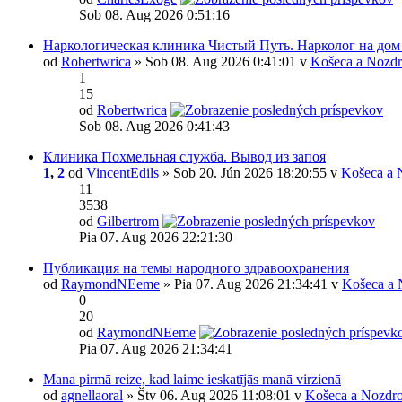
Sob 08. Aug 2026 0:51:16
Наркологическая клиника Чистый Путь. Нарколог на дом
od
Robertwrica
» Sob 08. Aug 2026 0:41:01 v
Košeca a Nozdr
1
15
od
Robertwrica
Sob 08. Aug 2026 0:41:43
Клиника Похмельная служба. Вывод из запоя
1
,
2
od
VincentEdils
» Sob 20. Jún 2026 18:20:55 v
Košeca a 
11
3538
od
Gilbertrom
Pia 07. Aug 2026 22:21:30
Публикация на темы народного здравоохранения
od
RaymondNEeme
» Pia 07. Aug 2026 21:34:41 v
Košeca a 
0
20
od
RaymondNEeme
Pia 07. Aug 2026 21:34:41
Mana pirmā reize, kad laime ieskatījās manā virzienā
od
agnellaoral
» Štv 06. Aug 2026 11:08:01 v
Košeca a Nozdro