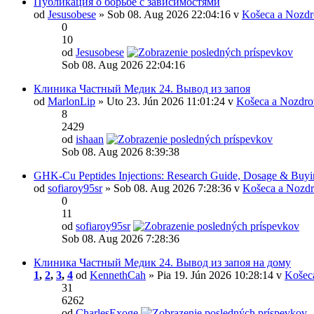
Публикация о борьбе с зависимостями
od
Jesusobese
» Sob 08. Aug 2026 22:04:16 v
Košeca a Nozdr
0
10
od
Jesusobese
Sob 08. Aug 2026 22:04:16
Клиника Частный Медик 24. Вывод из запоя
od
MarlonLip
» Uto 23. Jún 2026 11:01:24 v
Košeca a Nozdro
8
2429
od
ishaan
Sob 08. Aug 2026 8:39:38
GHK-Cu Peptides Injections: Research Guide, Dosage & Buyi
od
sofiaroy95sr
» Sob 08. Aug 2026 7:28:36 v
Košeca a Nozdr
0
11
od
sofiaroy95sr
Sob 08. Aug 2026 7:28:36
Клиника Частный Медик 24. Вывод из запоя на дому
1
,
2
,
3
,
4
od
KennethCah
» Pia 19. Jún 2026 10:28:14 v
Košec
31
6262
od
CharlesExoge