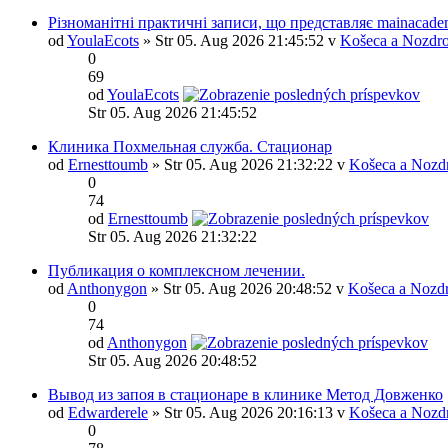
Різноманітні практичні записи, що представляє mainacade
od
YoulaEcots
» Str 05. Aug 2026 21:45:52 v
Košeca a Nozdro
0
69
od
YoulaEcots
Str 05. Aug 2026 21:45:52
Клиника Похмельная служба. Стационар
od
Ernesttoumb
» Str 05. Aug 2026 21:32:22 v
Košeca a Nozd
0
74
od
Ernesttoumb
Str 05. Aug 2026 21:32:22
Публикация о комплексном лечении.
od
Anthonygon
» Str 05. Aug 2026 20:48:52 v
Košeca a Nozd
0
74
od
Anthonygon
Str 05. Aug 2026 20:48:52
Вывод из запоя в стационаре в клинике Метод Довженко
od
Edwarderele
» Str 05. Aug 2026 20:16:13 v
Košeca a Nozd
0