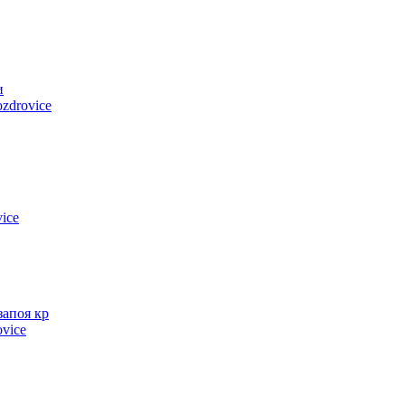
и
zdrovice
ice
запоя кр
ovice