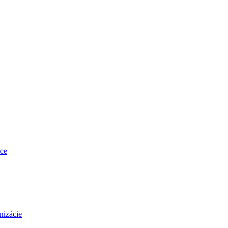
ce
nizácie