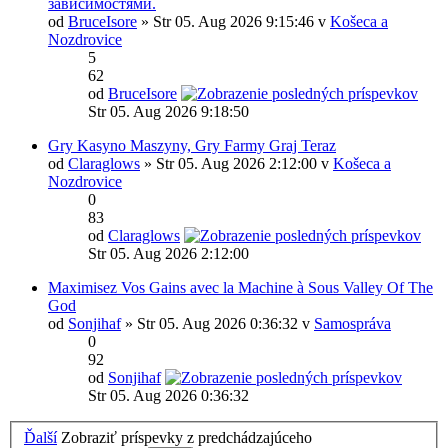
зависимостями.
od
BruceIsore
» Str 05. Aug 2026 9:15:46 v
Košeca a
Nozdrovice
5
62
od
BruceIsore
Str 05. Aug 2026 9:18:50
Gry Kasyno Maszyny, Gry Farmy Graj Teraz
od
Claraglows
» Str 05. Aug 2026 2:12:00 v
Košeca a
Nozdrovice
0
83
od
Claraglows
Str 05. Aug 2026 2:12:00
Maximisez Vos Gains avec la Machine à Sous Valley Of The
God
od
Sonjihaf
» Str 05. Aug 2026 0:36:32 v
Samospráva
0
92
od
Sonjihaf
Str 05. Aug 2026 0:36:32
Ďalší
Zobraziť príspevky z predchádzajúceho