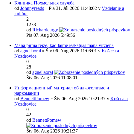
Клиника Похмельная служба
od
Johnnyreads
» Pia 31. Júl 2026 11:48:02 v
Vzdelanie a
kultúra
2
1273
od
Richardcurgy
Pia 07. Aug 2026 5:49:56
Mana pirmā reize, kad laime ieskatījās manā virzienā
od
agnellaoral
» Štv 06. Aug 2026 11:08:01 v
Košeca a
Nozdrovice
0
28
od
agnellaoral
Štv 06. Aug 2026 11:08:01
Информационный материал об алкоголизме и
наркомании
od
BennettPomew
» Štv 06. Aug 2026 10:21:37 v
Košeca a
Nozdrovice
0
42
od
BennettPomew
Štv 06. Aug 2026 10:21:37