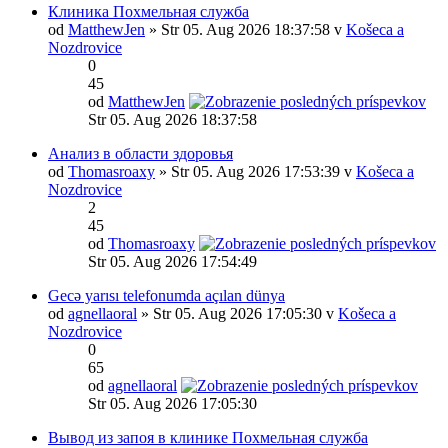
Клиника Похмельная служба
od
MatthewJen
» Str 05. Aug 2026 18:37:58 v
Košeca a
Nozdrovice
0
45
od
MatthewJen
Str 05. Aug 2026 18:37:58
Анализ в области здоровья
od
Thomasroaxy
» Str 05. Aug 2026 17:53:39 v
Košeca a
Nozdrovice
2
45
od
Thomasroaxy
Str 05. Aug 2026 17:54:49
Gecə yarısı telefonumda açılan dünya
od
agnellaoral
» Str 05. Aug 2026 17:05:30 v
Košeca a
Nozdrovice
0
65
od
agnellaoral
Str 05. Aug 2026 17:05:30
Вывод из запоя в клинике Похмельная служба