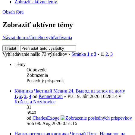
Zobraziť aktívne témy
Obsah fóra
Zobraziť aktívne témy
Návrat do rozšíreného vyhľadávania
Vyhľadávanie našlo 73 výsledkov •
Stránka
1
z
3
•
1
,
2
,
3
Témy
Odpovede
Zobrazenia
Posledný príspevok
Клиника Частный Медик 24. Вывод из запоя на дому
1
,
2
,
3
,
4
od
KennethCah
» Pia 19. Jún 2026 10:28:14 v
Košeca a Nozdrovice
31
5940
od
CharlesExoge
Sob 08. Aug 2026 0:51:16
Наркологическая клиника Чистый Путь. Нарколог на