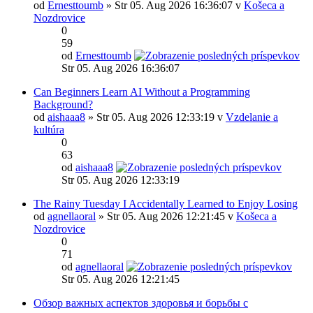
od
Ernesttoumb
» Str 05. Aug 2026 16:36:07 v
Košeca a
Nozdrovice
0
59
od
Ernesttoumb
Str 05. Aug 2026 16:36:07
Can Beginners Learn AI Without a Programming
Background?
od
aishaaa8
» Str 05. Aug 2026 12:33:19 v
Vzdelanie a
kultúra
0
63
od
aishaaa8
Str 05. Aug 2026 12:33:19
The Rainy Tuesday I Accidentally Learned to Enjoy Losing
od
agnellaoral
» Str 05. Aug 2026 12:21:45 v
Košeca a
Nozdrovice
0
71
od
agnellaoral
Str 05. Aug 2026 12:21:45
Обзор важных аспектов здоровья и борьбы с