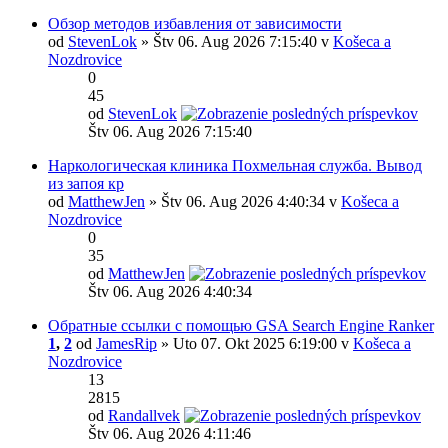
Обзор методов избавления от зависимости
od
StevenLok
» Štv 06. Aug 2026 7:15:40 v
Košeca a
Nozdrovice
0
45
od
StevenLok
Štv 06. Aug 2026 7:15:40
Наркологическая клиника Похмельная служба. Вывод
из запоя кр
od
MatthewJen
» Štv 06. Aug 2026 4:40:34 v
Košeca a
Nozdrovice
0
35
od
MatthewJen
Štv 06. Aug 2026 4:40:34
Обратные ссылки с помощью GSA Search Engine Ranker
1
,
2
od
JamesRip
» Uto 07. Okt 2025 6:19:00 v
Košeca a
Nozdrovice
13
2815
od
Randallvek
Štv 06. Aug 2026 4:11:46