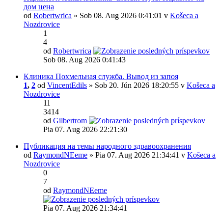
дом цена
od
Robertwrica
» Sob 08. Aug 2026 0:41:01 v
Košeca a
Nozdrovice
1
4
od
Robertwrica
Sob 08. Aug 2026 0:41:43
Клиника Похмельная служба. Вывод из запоя
1
,
2
od
VincentEdils
» Sob 20. Jún 2026 18:20:55 v
Košeca a
Nozdrovice
11
3414
od
Gilbertrom
Pia 07. Aug 2026 22:21:30
Публикация на темы народного здравоохранения
od
RaymondNEeme
» Pia 07. Aug 2026 21:34:41 v
Košeca a
Nozdrovice
0
7
od
RaymondNEeme
Pia 07. Aug 2026 21:34:41