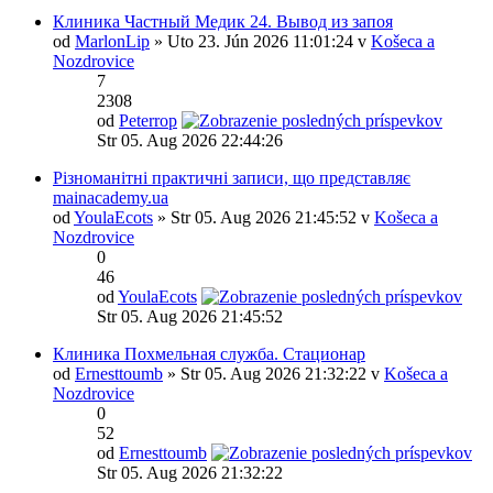
Клиника Частный Медик 24. Вывод из запоя
od
MarlonLip
» Uto 23. Jún 2026 11:01:24 v
Košeca a
Nozdrovice
7
2308
od
Peterrop
Str 05. Aug 2026 22:44:26
Різноманітні практичні записи, що представляє
mainacademy.ua
od
YoulaEcots
» Str 05. Aug 2026 21:45:52 v
Košeca a
Nozdrovice
0
46
od
YoulaEcots
Str 05. Aug 2026 21:45:52
Клиника Похмельная служба. Стационар
od
Ernesttoumb
» Str 05. Aug 2026 21:32:22 v
Košeca a
Nozdrovice
0
52
od
Ernesttoumb
Str 05. Aug 2026 21:32:22