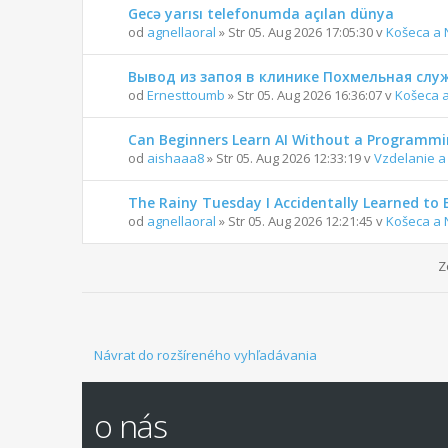
Gecə yarısı telefonumda açılan dünya
od
agnellaoral
» Str 05. Aug 2026 17:05:30 v
Košeca a 
Вывод из запоя в клинике Похмельная слу
od
Ernesttoumb
» Str 05. Aug 2026 16:36:07 v
Košeca 
Can Beginners Learn AI Without a Programm
od
aishaaa8
» Str 05. Aug 2026 12:33:19 v
Vzdelanie a
The Rainy Tuesday I Accidentally Learned to 
od
agnellaoral
» Str 05. Aug 2026 12:21:45 v
Košeca a 
Z
Návrat do rozšíreného vyhľadávania
o nás