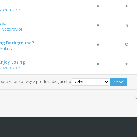
0
82
Nozdrovice
жба
0
79
a Nozdrovice
ing Background?
0
80
 kultúra
Enjoy Losing
0
88
Nozdrovice
obraziť príspevky z predchádzajúceho