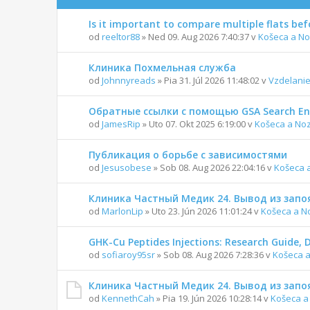
Is it important to compare multiple flats be
od
reeltor88
» Ned 09. Aug 2026 7:40:37 v
Košeca a No
Клиника Похмельная служба
od
Johnnyreads
» Pia 31. Júl 2026 11:48:02 v
Vzdelanie
Обратные ссылки с помощью GSA Search En
od
JamesRip
» Uto 07. Okt 2025 6:19:00 v
Košeca a No
Публикация о борьбе с зависимостями
od
Jesusobese
» Sob 08. Aug 2026 22:04:16 v
Košeca 
Клиника Частный Медик 24. Вывод из запо
od
MarlonLip
» Uto 23. Jún 2026 11:01:24 v
Košeca a N
GHK-Cu Peptides Injections: Research Guide,
od
sofiaroy95sr
» Sob 08. Aug 2026 7:28:36 v
Košeca a
Клиника Частный Медик 24. Вывод из запо
od
KennethCah
» Pia 19. Jún 2026 10:28:14 v
Košeca a