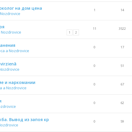
рколог на дом цена
1
14
 Nozdrovice
оя
11
3522
 Nozdrovice
1
2
ранения
0
17
ca a Nozdrovice
virzienā
0
51
Nozdrovice
е и наркомании
0
67
a a Nozdrovice
и
0
62
ozdrovice
ба. Вывод из запоя кр
0
59
Nozdrovice