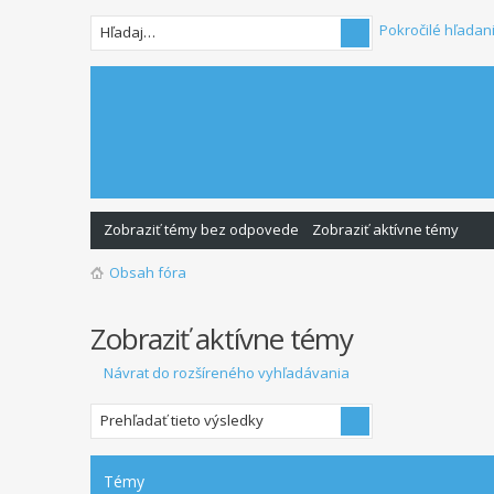
Pokročilé hľadan
Zobraziť témy bez odpovede
Zobraziť aktívne témy
Obsah fóra
Zobraziť aktívne témy
Návrat do rozšíreného vyhľadávania
Témy