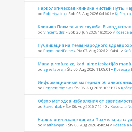
Наркологическая клиника Чистый Путь. На
od
Robertwrica
» Sob 08. Aug 2026 0:41:01 v
Košeca a
Клиника Похмельная служба. Вывод из зап
od
VincentEdils
» Sob 20. Jún 2026 18:20:55 v
Košeca a
Публикация на темы народного здравоох
od
RaymondNEeme
» Pia 07. Aug 2026 21:34:41 v
Koše
Mana pirmā reize, kad laime ieskatījās manā 
od
agnellaoral
» Štv 06. Aug 2026 11:08:01 v
Košeca a 
Информационный материал об алкоголизм
od
BennettPomew
» Štv 06. Aug 2026 10:21:37 v
Košec
Обзор методов избавления от зависимост
od
StevenLok
» Štv 06. Aug 2026 7:15:40 v
Košeca a N
Наркологическая клиника Похмельная служ
od
MatthewJen
» Štv 06. Aug 2026 4:40:34 v
Košeca a 