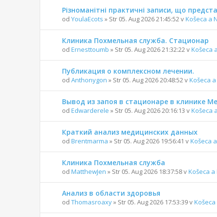
Різноманітні практичні записи, що предс
od
YoulaEcots
» Str 05. Aug 2026 21:45:52 v
Košeca a 
Клиника Похмельная служба. Стационар
od
Ernesttoumb
» Str 05. Aug 2026 21:32:22 v
Košeca 
Публикация о комплексном лечении.
od
Anthonygon
» Str 05. Aug 2026 20:48:52 v
Košeca a
Вывод из запоя в стационаре в клинике 
od
Edwarderele
» Str 05. Aug 2026 20:16:13 v
Košeca 
Краткий анализ медицинских данных
od
Brentmarma
» Str 05. Aug 2026 19:56:41 v
Košeca a
Клиника Похмельная служба
od
MatthewJen
» Str 05. Aug 2026 18:37:58 v
Košeca a
Анализ в области здоровья
od
Thomasroaxy
» Str 05. Aug 2026 17:53:39 v
Košeca 