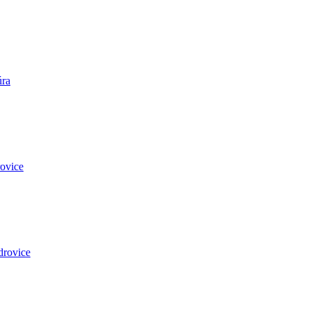
úra
ovice
drovice