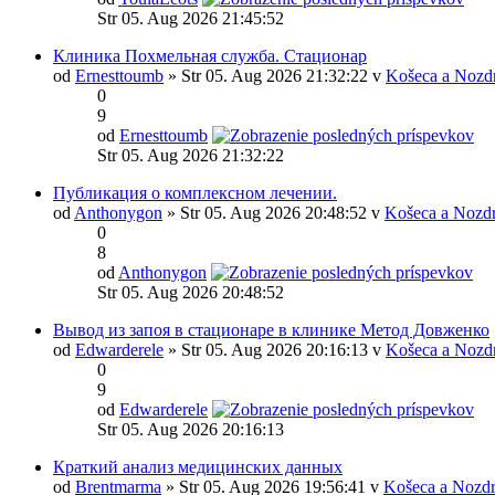
Str 05. Aug 2026 21:45:52
Клиника Похмельная служба. Стационар
od
Ernesttoumb
» Str 05. Aug 2026 21:32:22 v
Košeca a Nozd
0
9
od
Ernesttoumb
Str 05. Aug 2026 21:32:22
Публикация о комплексном лечении.
od
Anthonygon
» Str 05. Aug 2026 20:48:52 v
Košeca a Nozd
0
8
od
Anthonygon
Str 05. Aug 2026 20:48:52
Вывод из запоя в стационаре в клинике Метод Довженко
od
Edwarderele
» Str 05. Aug 2026 20:16:13 v
Košeca a Nozd
0
9
od
Edwarderele
Str 05. Aug 2026 20:16:13
Краткий анализ медицинских данных
od
Brentmarma
» Str 05. Aug 2026 19:56:41 v
Košeca a Nozdr