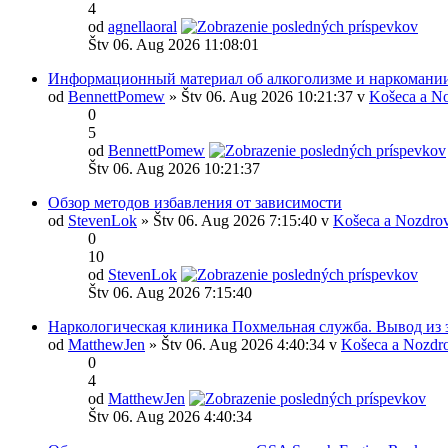
4
od
agnellaoral
Štv 06. Aug 2026 11:08:01
Информационный материал об алкоголизме и наркомани
od
BennettPomew
» Štv 06. Aug 2026 10:21:37 v
Košeca a No
0
5
od
BennettPomew
Štv 06. Aug 2026 10:21:37
Обзор методов избавления от зависимости
od
StevenLok
» Štv 06. Aug 2026 7:15:40 v
Košeca a Nozdrov
0
10
od
StevenLok
Štv 06. Aug 2026 7:15:40
Наркологическая клиника Похмельная служба. Вывод из 
od
MatthewJen
» Štv 06. Aug 2026 4:40:34 v
Košeca a Nozdr
0
4
od
MatthewJen
Štv 06. Aug 2026 4:40:34