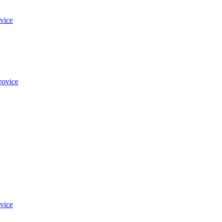
vice
rovice
vice