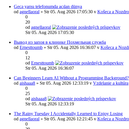
Gecə yarısı telefonumda açılan dünya
od
agnellaoral
» Str 05. Aug 2026 17:05:30 v
Košeca a Nozdro
0
20
od
agnellaoral
Str 05. Aug 2026 17:05:30
Вывод из запоя в клинике Похмельная служба
od
Ernesttoumb
» Str 05. Aug 2026 16:36:07 v
Košeca a Nozd
0
12
od
Ernesttoumb
Str 05. Aug 2026 16:36:07
Can Beginners Learn AI Without a Programming Background?
od
aishaaa8
» Str 05. Aug 2026 12:33:19 v
Vzdelanie a kultúra
0
25
od
aishaaa8
Str 05. Aug 2026 12:33:19
The Rainy Tuesday I Accidentally Learned to Enjoy Losing
od
agnellaoral
» Str 05. Aug 2026 12:21:45 v
Košeca a Nozdro
0