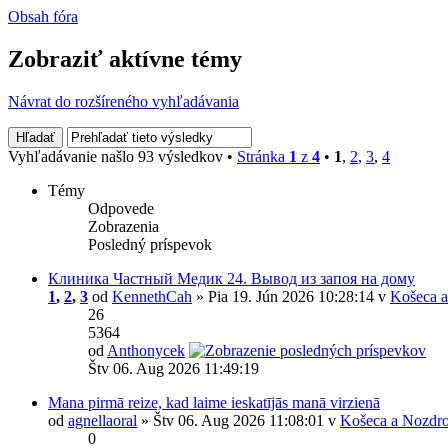
Obsah fóra
Zobraziť aktívne témy
Návrat do rozšíreného vyhľadávania
Vyhľadávanie našlo 93 výsledkov •
Stránka
1
z
4
•
1
,
2
,
3
,
4
Témy
Odpovede
Zobrazenia
Posledný príspevok
Клиника Частный Медик 24. Вывод из запоя на дому
1
,
2
,
3
od
KennethCah
» Pia 19. Jún 2026 10:28:14 v
Košeca a
26
5364
od
Anthonycek
Štv 06. Aug 2026 11:49:19
Mana pirmā reize, kad laime ieskatījās manā virzienā
od
agnellaoral
» Štv 06. Aug 2026 11:08:01 v
Košeca a Nozdro
0