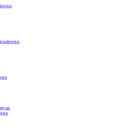
rovice
Nozdrovice
vice
my.ua
vice