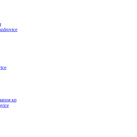
и
zdrovice
ice
запоя кр
ovice