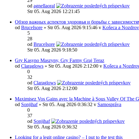
29
od
agnellaoral
Str 05. Aug 2026 12:21:45
Обзор важных аспектов здоровья и борьбы с зависимостя
od
BruceIsore
» Str 05. Aug 2026 9:15:46 v
Košeca a Nozdrov
5
28
od
BruceIsore
Str 05. Aug 2026 9:18:50
Gry Kasyno Maszyny, Gry Farmy Graj Teraz
od
Claraglows
» Str 05. Aug 2026 2:12:00 v
Košeca a Nozdrov
0
32
od
Claraglows
Str 05. Aug 2026 2:12:00
Maximisez Vos Gains avec la Machine à Sous Valley Of The 
od
Sonjihaf
» Str 05. Aug 2026 0:36:32 v
Samospráva
0
37
od
Sonjihaf
Str 05. Aug 2026 0:36:32
Looking for a legit online casino? – I put to the test this