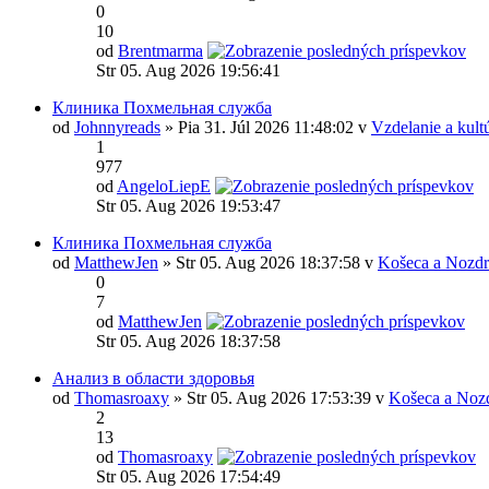
0
10
od
Brentmarma
Str 05. Aug 2026 19:56:41
Клиника Похмельная служба
od
Johnnyreads
» Pia 31. Júl 2026 11:48:02 v
Vzdelanie a kult
1
977
od
AngeloLiepE
Str 05. Aug 2026 19:53:47
Клиника Похмельная служба
od
MatthewJen
» Str 05. Aug 2026 18:37:58 v
Košeca a Nozdr
0
7
od
MatthewJen
Str 05. Aug 2026 18:37:58
Анализ в области здоровья
od
Thomasroaxy
» Str 05. Aug 2026 17:53:39 v
Košeca a Noz
2
13
od
Thomasroaxy
Str 05. Aug 2026 17:54:49