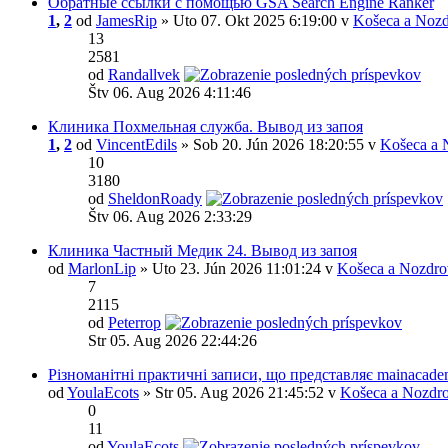
Обратные ссылки с помощью GSA Search Engine Ranker
1
,
2
od
JamesRip
» Uto 07. Okt 2025 6:19:00 v
Košeca a Nozd
13
2581
od
Randallvek
Štv 06. Aug 2026 4:11:46
Клиника Похмельная служба. Вывод из запоя
1
,
2
od
VincentEdils
» Sob 20. Jún 2026 18:20:55 v
Košeca a 
10
3180
od
SheldonRoady
Štv 06. Aug 2026 2:33:29
Клиника Частный Медик 24. Вывод из запоя
od
MarlonLip
» Uto 23. Jún 2026 11:01:24 v
Košeca a Nozdro
7
2115
od
Peterrop
Str 05. Aug 2026 22:44:26
Різноманітні практичні записи, що представляє mainacade
od
YoulaEcots
» Str 05. Aug 2026 21:45:52 v
Košeca a Nozdro
0
11
od
YoulaEcots