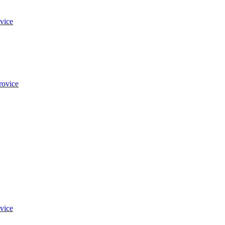
vice
rovice
vice