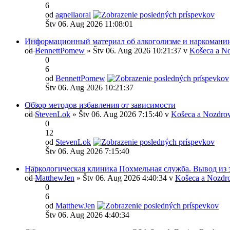
6
od
agnellaoral
Štv 06. Aug 2026 11:08:01
Информационный материал об алкоголизме и наркомани
od
BennettPomew
» Štv 06. Aug 2026 10:21:37 v
Košeca a No
0
6
od
BennettPomew
Štv 06. Aug 2026 10:21:37
Обзор методов избавления от зависимости
od
StevenLok
» Štv 06. Aug 2026 7:15:40 v
Košeca a Nozdrov
0
12
od
StevenLok
Štv 06. Aug 2026 7:15:40
Наркологическая клиника Похмельная служба. Вывод из 
od
MatthewJen
» Štv 06. Aug 2026 4:40:34 v
Košeca a Nozdr
0
6
od
MatthewJen
Štv 06. Aug 2026 4:40:34