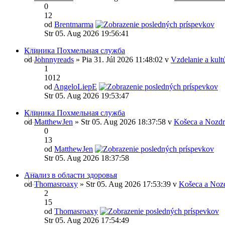
0
12
od
Brentmarma
Str 05. Aug 2026 19:56:41
Клиника Похмельная служба
od
Johnnyreads
» Pia 31. Júl 2026 11:48:02 v
Vzdelanie a kult
1
1012
od
AngeloLiepE
Str 05. Aug 2026 19:53:47
Клиника Похмельная служба
od
MatthewJen
» Str 05. Aug 2026 18:37:58 v
Košeca a Nozdr
0
13
od
MatthewJen
Str 05. Aug 2026 18:37:58
Анализ в области здоровья
od
Thomasroaxy
» Str 05. Aug 2026 17:53:39 v
Košeca a Noz
2
15
od
Thomasroaxy
Str 05. Aug 2026 17:54:49