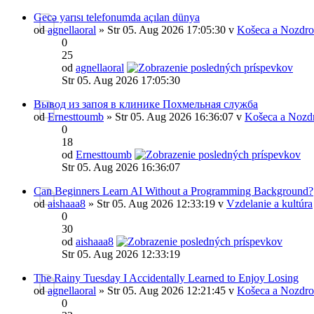
Gecə yarısı telefonumda açılan dünya
od
agnellaoral
» Str 05. Aug 2026 17:05:30 v
Košeca a Nozdro
0
25
od
agnellaoral
Str 05. Aug 2026 17:05:30
Вывод из запоя в клинике Похмельная служба
od
Ernesttoumb
» Str 05. Aug 2026 16:36:07 v
Košeca a Nozd
0
18
od
Ernesttoumb
Str 05. Aug 2026 16:36:07
Can Beginners Learn AI Without a Programming Background?
od
aishaaa8
» Str 05. Aug 2026 12:33:19 v
Vzdelanie a kultúra
0
30
od
aishaaa8
Str 05. Aug 2026 12:33:19
The Rainy Tuesday I Accidentally Learned to Enjoy Losing
od
agnellaoral
» Str 05. Aug 2026 12:21:45 v
Košeca a Nozdro
0