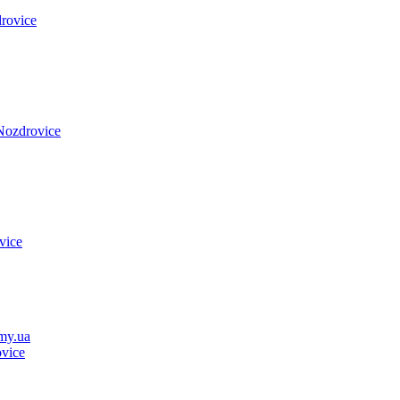
rovice
Nozdrovice
vice
my.ua
vice