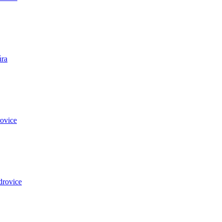
úra
ovice
drovice