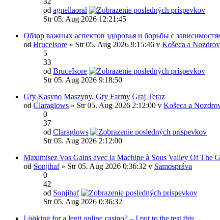
32
od
agnellaoral
Str 05. Aug 2026 12:21:45
Обзор важных аспектов здоровья и борьбы с зависимостя
od
BruceIsore
» Str 05. Aug 2026 9:15:46 v
Košeca a Nozdrov
5
33
od
BruceIsore
Str 05. Aug 2026 9:18:50
Gry Kasyno Maszyny, Gry Farmy Graj Teraz
od
Claraglows
» Str 05. Aug 2026 2:12:00 v
Košeca a Nozdrov
0
37
od
Claraglows
Str 05. Aug 2026 2:12:00
Maximisez Vos Gains avec la Machine à Sous Valley Of The 
od
Sonjihaf
» Str 05. Aug 2026 0:36:32 v
Samospráva
0
42
od
Sonjihaf
Str 05. Aug 2026 0:36:32
Looking for a legit online casino? – I put to the test this