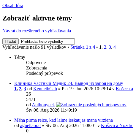
Obsah fóra
Zobraziť aktívne témy
Návrat do rozšíreného vyhľadávania
Vyhľadávanie našlo 91 výsledkov •
Stránka
1
z
4
•
1
,
2
,
3
,
4
Témy
Odpovede
Zobrazenia
Posledný príspevok
Клиника Частный Медик 24. Вывод из запоя на дому
1
,
2
,
3
od
KennethCah
» Pia 19. Jún 2026 10:28:14 v
Košeca a
26
5471
od
Anthonycek
Štv 06. Aug 2026 11:49:19
Mana pirmā reize, kad laime ieskatījās manā virzienā
od
agnellaoral
» Štv 06. Aug 2026 11:08:01 v
Košeca a Nozdro
0