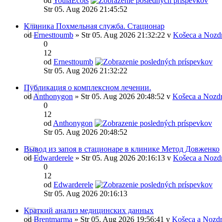
od
YoulaEcots
Str 05. Aug 2026 21:45:52
Клиника Похмельная служба. Стационар
od
Ernesttoumb
» Str 05. Aug 2026 21:32:22 v
Košeca a Nozd
0
12
od
Ernesttoumb
Str 05. Aug 2026 21:32:22
Публикация о комплексном лечении.
od
Anthonygon
» Str 05. Aug 2026 20:48:52 v
Košeca a Nozd
0
12
od
Anthonygon
Str 05. Aug 2026 20:48:52
Вывод из запоя в стационаре в клинике Метод Довженко
od
Edwarderele
» Str 05. Aug 2026 20:16:13 v
Košeca a Nozd
0
12
od
Edwarderele
Str 05. Aug 2026 20:16:13
Краткий анализ медицинских данных
od
Brentmarma
» Str 05. Aug 2026 19:56:41 v
Košeca a Nozdr