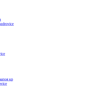
и
zdrovice
ice
запоя кр
ovice