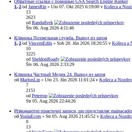
Обратные ссылки с помощью GSA Search Engine Ranker
1
,
2
od
JamesRip
» Uto 07. Okt 2025 6:19:00 v
Košeca a Nozd
13
2623
od
Randallvek
Štv 06. Aug 2026 4:11:46
Клиника Похмельная служба. Вывод из запоя
1
,
2
od
VincentEdils
» Sob 20. Jún 2026 18:20:55 v
Košeca a 
10
3225
od
SheldonRoady
Štv 06. Aug 2026 2:33:29
Клиника Частный Медик 24. Вывод из запоя
od
MarlonLip
» Uto 23. Jún 2026 11:01:24 v
Košeca a Nozdro
7
2151
od
Peterrop
Str 05. Aug 2026 22:44:26
Різноманітні практичні записи, що представляє mainacade
od
YoulaEcots
» Str 05. Aug 2026 21:45:52 v
Košeca a Nozdro
0
13