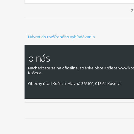
Z
Návrat do rozšíreného vyhľadávania
o nás
Nachádzate sa na oficiálnej stránke obce Košeca www.ko
Košeca.
Obecný úrad Košeca, Hlavná 36/100, 018 64 Košeca