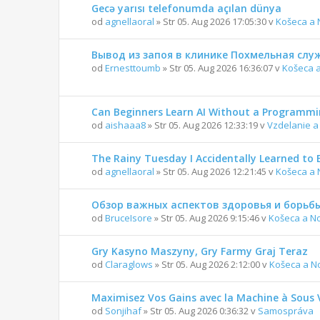
Gecə yarısı telefonumda açılan dünya
od
agnellaoral
» Str 05. Aug 2026 17:05:30 v
Košeca a 
Вывод из запоя в клинике Похмельная слу
od
Ernesttoumb
» Str 05. Aug 2026 16:36:07 v
Košeca 
Can Beginners Learn AI Without a Programm
od
aishaaa8
» Str 05. Aug 2026 12:33:19 v
Vzdelanie a
The Rainy Tuesday I Accidentally Learned to 
od
agnellaoral
» Str 05. Aug 2026 12:21:45 v
Košeca a 
Обзор важных аспектов здоровья и борьбы
od
BruceIsore
» Str 05. Aug 2026 9:15:46 v
Košeca a N
Gry Kasyno Maszyny, Gry Farmy Graj Teraz
od
Claraglows
» Str 05. Aug 2026 2:12:00 v
Košeca a N
Maximisez Vos Gains avec la Machine à Sous 
od
Sonjihaf
» Str 05. Aug 2026 0:36:32 v
Samospráva