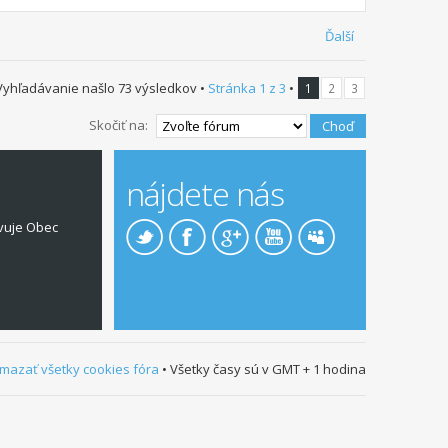
Ďalší
Vyhľadávanie našlo 73 výsledkov •
Stránka
1
z
3
•
1
2
3
Skočiť na:
nájdete nás
vuje Obec
mazať všetky cookies fóra
• Všetky časy sú v GMT + 1 hodina