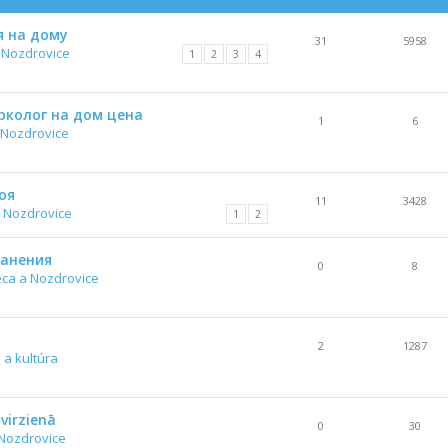
я на дому
31
5958
 Nozdrovice
1
2
3
4
рколог на дом цена
1
6
 Nozdrovice
оя
11
3428
 Nozdrovice
1
2
ранения
0
8
ca a Nozdrovice
2
1287
 a kultúra
virzienā
0
30
Nozdrovice