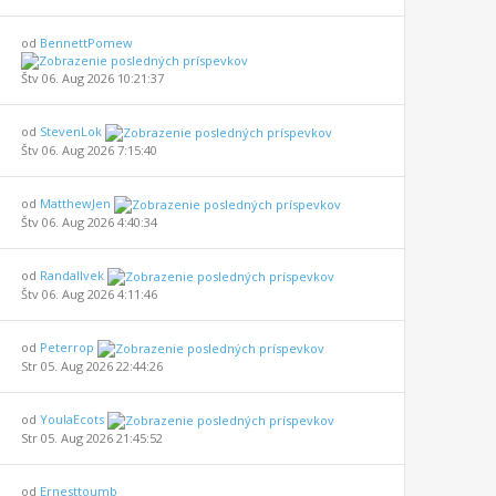
od
BennettPomew
Štv 06. Aug 2026 10:21:37
od
StevenLok
Štv 06. Aug 2026 7:15:40
od
MatthewJen
Štv 06. Aug 2026 4:40:34
od
Randallvek
Štv 06. Aug 2026 4:11:46
od
Peterrop
Str 05. Aug 2026 22:44:26
od
YoulaEcots
Str 05. Aug 2026 21:45:52
od
Ernesttoumb