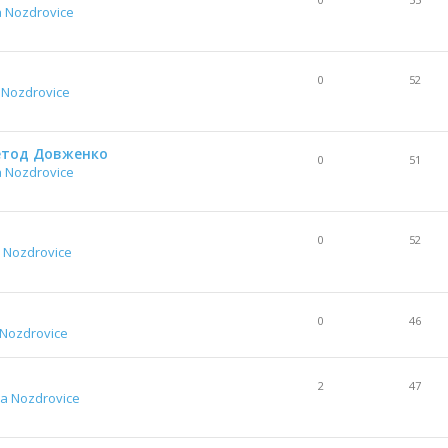
a Nozdrovice
0
52
 Nozdrovice
Метод Довженко
0
51
a Nozdrovice
0
52
 Nozdrovice
0
46
 Nozdrovice
2
47
a Nozdrovice