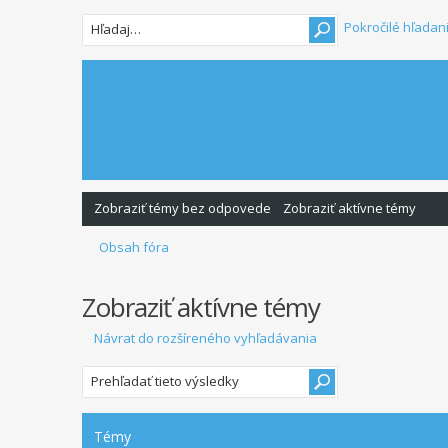
Pokročilé hľadan
Zobraziť témy bez odpovede
Zobraziť aktívne témy
Obsah fóra
Zobraziť aktívne témy
Návrat do rozšíreného vyhľadávania
Témy