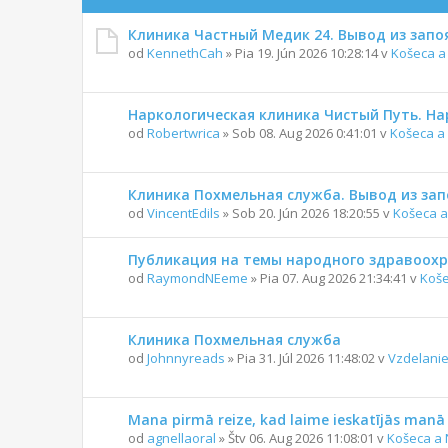
Клиника Частный Медик 24. Вывод из запо
od
KennethCah
» Pia 19. Jún 2026 10:28:14 v
Košeca a
Наркологическая клиника Чистый Путь. На
od
Robertwrica
» Sob 08. Aug 2026 0:41:01 v
Košeca a
Клиника Похмельная служба. Вывод из зап
od
VincentEdils
» Sob 20. Jún 2026 18:20:55 v
Košeca a
Публикация на темы народного здравоох
od
RaymondNEeme
» Pia 07. Aug 2026 21:34:41 v
Koše
Клиника Похмельная служба
od
Johnnyreads
» Pia 31. Júl 2026 11:48:02 v
Vzdelanie
Mana pirmā reize, kad laime ieskatījās manā 
od
agnellaoral
» Štv 06. Aug 2026 11:08:01 v
Košeca a 