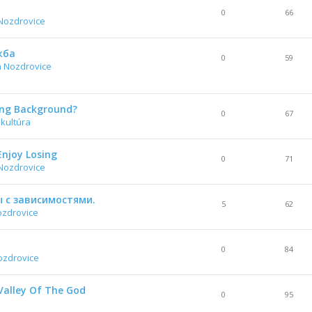
0
66
Nozdrovice
жба
0
59
a Nozdrovice
ing Background?
0
67
 kultúra
Enjoy Losing
0
71
Nozdrovice
 с зависимостями.
5
62
ozdrovice
0
84
ozdrovice
Valley Of The God
0
95