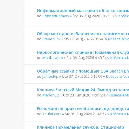
Информационный материал об алкоголизм
od
BennettPomew
» Štv 06. Aug 2026 10:21:37 v
Košec
Обзор методов избавления от зависимост
od
StevenLok
» Štv 06. Aug 2026 7:15:40 v
Košeca a N
Наркологическая клиника Похмельная служ
od
MatthewJen
» Štv 06. Aug 2026 4:40:34 v
Košeca a 
Обратные ссылки с помощью GSA Search En
od
JamesRip
» Uto 07. Okt 2025 6:19:00 v
Košeca a No
Клиника Частный Медик 24. Вывод из запо
od
MarlonLip
» Uto 23. Jún 2026 11:01:24 v
Košeca a N
Різноманітні практичні записи, що предс
od
YoulaEcots
» Str 05. Aug 2026 21:45:52 v
Košeca a 
Клиника Похмельная служба. Стационар