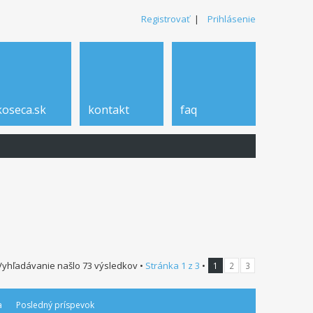
Registrovať
|
Prihlásenie
koseca.sk
kontakt
faq
Vyhľadávanie našlo 73 výsledkov •
Stránka
1
z
3
•
1
2
3
a
Posledný príspevok