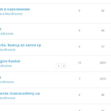
е и наркомании
0
43
a a Nozdrovice
и
0
46
ozdrovice
ба. Вывод из запоя кр
0
37
Nozdrovice
gine Ranker
13
2833
zdrovice
1
2
я
7
2313
ozdrovice
тавляє mainacademy.ua
0
49
Nozdrovice
0
55