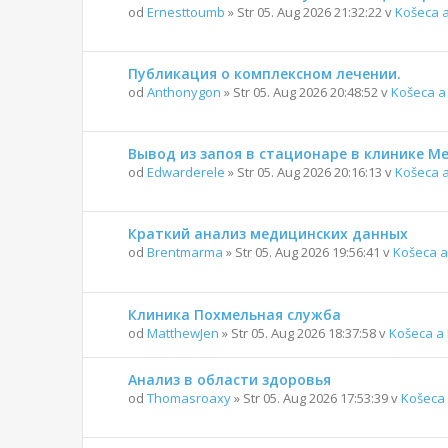
od
Ernesttoumb
» Str 05. Aug 2026 21:32:22 v
Košeca 
Публикация о комплексном лечении.
od
Anthonygon
» Str 05. Aug 2026 20:48:52 v
Košeca a
Вывод из запоя в стационаре в клинике 
od
Edwarderele
» Str 05. Aug 2026 20:16:13 v
Košeca 
Краткий анализ медицинских данных
od
Brentmarma
» Str 05. Aug 2026 19:56:41 v
Košeca a
Клиника Похмельная служба
od
MatthewJen
» Str 05. Aug 2026 18:37:58 v
Košeca a
Анализ в области здоровья
od
Thomasroaxy
» Str 05. Aug 2026 17:53:39 v
Košeca 