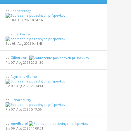
od
CharlesExoge
Sob 08. Aug 2026 0:51:16
od
Robertwrica
Sob 08. Aug 2026 0:41:43
od
Gilbertrom
Pia 07. Aug 2026 22:21:30
od
RaymondNEeme
Pia 07. Aug 2026 21:34:41
od
Richardcurgy
Pia 07. Aug 2026 5:49:56
od
agnellaoral
Štv 06. Aug 2026 11:08:01