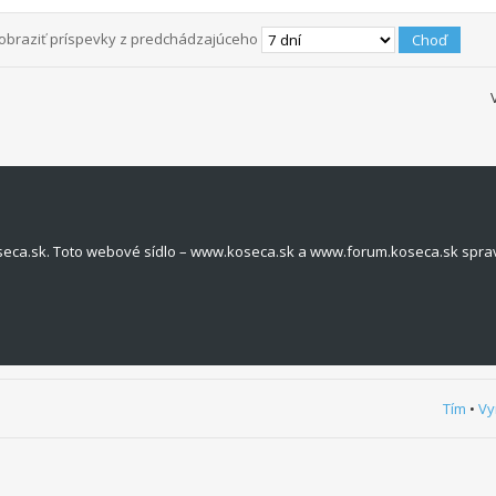
obraziť príspevky z predchádzajúceho
seca.sk. Toto webové sídlo – www.koseca.sk a www.forum.koseca.sk spra
Tím
•
Vy