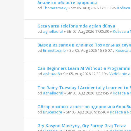
Анализ в области здоровья
od
Thomasroaxy
» Str 05. Aug 2026 17:53:39 v
Košeca 
Gecə yarısı telefonumda açılan dünya
od
agnellaoral
» Str 05. Aug 2026 17:05:30 v
Košeca a 
Вывод из запоя в клинике Похмельная слу
od
Ernesttoumb
» Str 05. Aug 2026 16:36:07 v
Košeca 
Can Beginners Learn AI Without a Programm
od
aishaaa8
» Str 05. Aug 2026 12:33:19 v
Vzdelanie a
The Rainy Tuesday I Accidentally Learned to 
od
agnellaoral
» Str 05. Aug 2026 12:21:45 v
Košeca a 
Обзор важных аспектов здоровья и борьбы
od
BruceIsore
» Str 05. Aug 2026 9:15:46 v
Košeca a N
Gry Kasyno Maszyny, Gry Farmy Graj Teraz
od
Claraglows
» Str 05. Aug 2026 2:12:00 v
Košeca a N