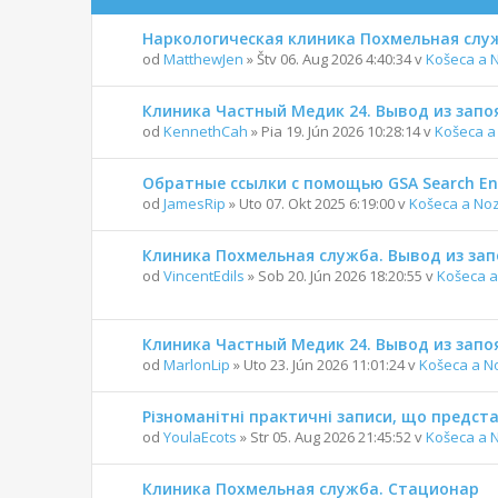
Наркологическая клиника Похмельная служ
od
MatthewJen
» Štv 06. Aug 2026 4:40:34 v
Košeca a 
Клиника Частный Медик 24. Вывод из запо
od
KennethCah
» Pia 19. Jún 2026 10:28:14 v
Košeca a
Обратные ссылки с помощью GSA Search En
od
JamesRip
» Uto 07. Okt 2025 6:19:00 v
Košeca a No
Клиника Похмельная служба. Вывод из зап
od
VincentEdils
» Sob 20. Jún 2026 18:20:55 v
Košeca a
Клиника Частный Медик 24. Вывод из запо
od
MarlonLip
» Uto 23. Jún 2026 11:01:24 v
Košeca a N
Різноманітні практичні записи, що предс
od
YoulaEcots
» Str 05. Aug 2026 21:45:52 v
Košeca a 
Клиника Похмельная служба. Стационар