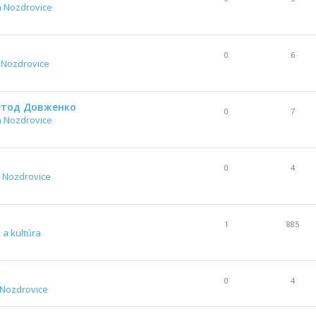
a Nozdrovice
0
6
 Nozdrovice
Метод Довженко
0
7
a Nozdrovice
0
4
 Nozdrovice
1
885
 a kultúra
0
4
 Nozdrovice