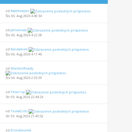
od
MatthewJen
Štv 06. Aug 2026 4:40:34
od
Jamietrata
Štv 06. Aug 2026 4:22:28
od
Randallvek
Štv 06. Aug 2026 4:11:46
od
SheldonRoady
Štv 06. Aug 2026 2:33:29
od
Peterrop
Str 05. Aug 2026 22:44:26
od
YoulaEcots
Str 05. Aug 2026 21:45:52
od
Ernesttoumb