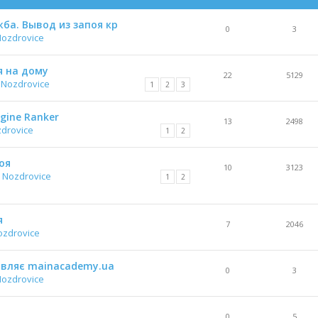
ба. Вывод из запоя кр
0
3
Nozdrovice
я на дому
22
5129
 Nozdrovice
1
2
3
gine Ranker
13
2498
zdrovice
1
2
оя
10
3123
 Nozdrovice
1
2
я
7
2046
ozdrovice
тавляє mainacademy.ua
0
3
Nozdrovice
0
5