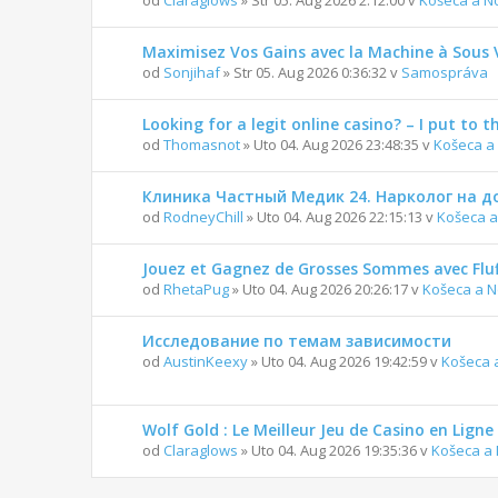
Maximisez Vos Gains avec la Machine à Sous 
od
Sonjihaf
» Str 05. Aug 2026 0:36:32 v
Samospráva
Looking for a legit online casino? – I put to t
od
Thomasnot
» Uto 04. Aug 2026 23:48:35 v
Košeca a
Клиника Частный Медик 24. Нарколог на д
od
RodneyChill
» Uto 04. Aug 2026 22:15:13 v
Košeca a
Jouez et Gagnez de Grosses Sommes avec Fluf
od
RhetaPug
» Uto 04. Aug 2026 20:26:17 v
Košeca a N
Исследование по темам зависимости
od
AustinKeexy
» Uto 04. Aug 2026 19:42:59 v
Košeca 
Wolf Gold : Le Meilleur Jeu de Casino en Ligne
od
Claraglows
» Uto 04. Aug 2026 19:35:36 v
Košeca a