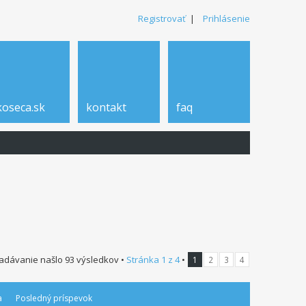
Registrovať
|
Prihlásenie
koseca.sk
kontakt
faq
adávanie našlo 93 výsledkov •
Stránka
1
z
4
•
1
2
3
4
a
Posledný príspevok