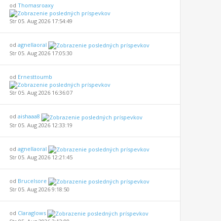
od
Thomasroaxy
Str 05. Aug 2026 17:54:49
od
agnellaoral
Str 05. Aug 2026 17:05:30
od
Ernesttoumb
Str 05. Aug 2026 16:36:07
od
aishaaa8
Str 05. Aug 2026 12:33:19
od
agnellaoral
Str 05. Aug 2026 12:21:45
od
BruceIsore
Str 05. Aug 2026 9:18:50
od
Claraglows