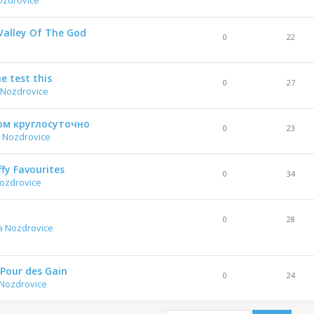
Valley Of The God
0
22
he test this
0
27
 Nozdrovice
ом круглосуточно
0
23
 Nozdrovice
fy Favourites
0
34
ozdrovice
0
28
a Nozdrovice
 Pour des Gain
0
24
 Nozdrovice