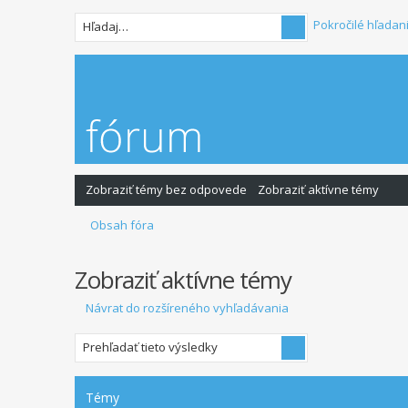
Pokročilé hľadan
Zobraziť témy bez odpovede
Zobraziť aktívne témy
Obsah fóra
Zobraziť aktívne témy
Návrat do rozšíreného vyhľadávania
Témy