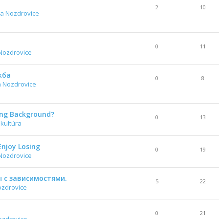
2
10
a Nozdrovice
0
11
Nozdrovice
жба
0
8
a Nozdrovice
ing Background?
0
13
 kultúra
Enjoy Losing
0
19
Nozdrovice
 с зависимостями.
5
22
ozdrovice
0
21
ozdrovice