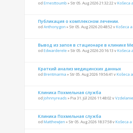
od
Ernesttoumb
» Str 05. Aug 2026 21:32:22 v
Košeca 
Публикация о комплексном лечении.
od
Anthonygon
» Str 05. Aug 2026 20:48:52 v
Košeca a
Вывод из запоя в стационаре в клинике 
od
Edwarderele
» Str 05. Aug 2026 20:16:13 v
Košeca 
Краткий анализ медицинских данных
od
Brentmarma
» Str 05. Aug 2026 19:56:41 v
Košeca a
Клиника Похмельная служба
od
Johnnyreads
» Pia 31. Júl 2026 11:48:02 v
Vzdelanie
Клиника Похмельная служба
od
MatthewJen
» Str 05. Aug 2026 18:37:58 v
Košeca a