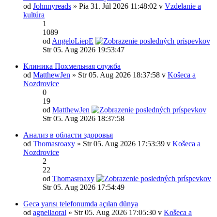
od
Johnnyreads
» Pia 31. Júl 2026 11:48:02 v
Vzdelanie a
kultúra
1
1089
od
AngeloLiepE
Str 05. Aug 2026 19:53:47
Клиника Похмельная служба
od
MatthewJen
» Str 05. Aug 2026 18:37:58 v
Košeca a
Nozdrovice
0
19
od
MatthewJen
Str 05. Aug 2026 18:37:58
Анализ в области здоровья
od
Thomasroaxy
» Str 05. Aug 2026 17:53:39 v
Košeca a
Nozdrovice
2
22
od
Thomasroaxy
Str 05. Aug 2026 17:54:49
Gecə yarısı telefonumda açılan dünya
od
agnellaoral
» Str 05. Aug 2026 17:05:30 v
Košeca a