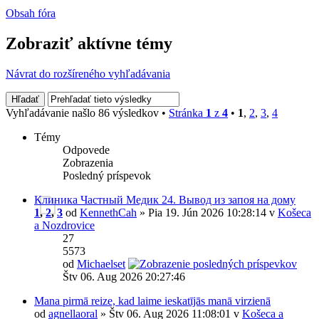
Obsah fóra
Zobraziť aktívne témy
Návrat do rozšíreného vyhľadávania
Vyhľadávanie našlo 86 výsledkov •
Stránka
1
z
4
•
1
,
2
,
3
,
4
Témy
Odpovede
Zobrazenia
Posledný príspevok
Клиника Частный Медик 24. Вывод из запоя на дому
1
,
2
,
3
od
KennethCah
» Pia 19. Jún 2026 10:28:14 v
Košeca
a Nozdrovice
27
5573
od
Michaelset
Štv 06. Aug 2026 20:27:46
Mana pirmā reize, kad laime ieskatījās manā virzienā
od
agnellaoral
» Štv 06. Aug 2026 11:08:01 v
Košeca a