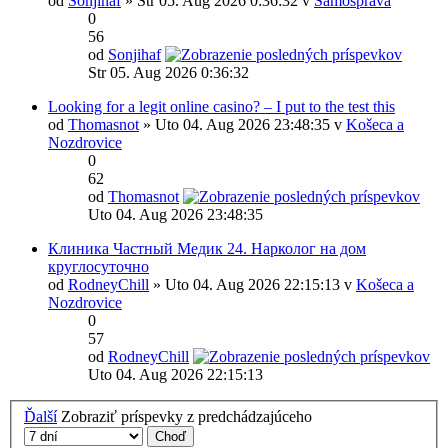
od
Sonjihaf
» Str 05. Aug 2026 0:36:32 v
Samospráva
0
56
od
Sonjihaf
Str 05. Aug 2026 0:36:32
Looking for a legit online casino? – I put to the test this
od
Thomasnot
» Uto 04. Aug 2026 23:48:35 v
Košeca a
Nozdrovice
0
62
od
Thomasnot
Uto 04. Aug 2026 23:48:35
Клиника Частный Медик 24. Нарколог на дом
круглосуточно
od
RodneyChill
» Uto 04. Aug 2026 22:15:13 v
Košeca a
Nozdrovice
0
57
od
RodneyChill
Uto 04. Aug 2026 22:15:13
Ďalší
Zobraziť príspevky z predchádzajúceho