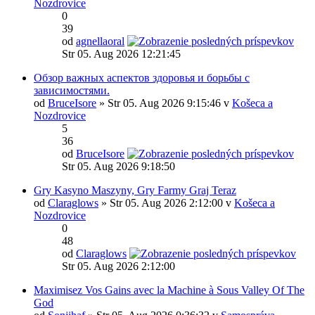
Nozdrovice
0
39
od
agnellaoral
Str 05. Aug 2026 12:21:45
Обзор важных аспектов здоровья и борьбы с
зависимостями.
od
BruceIsore
» Str 05. Aug 2026 9:15:46 v
Košeca a
Nozdrovice
5
36
od
BruceIsore
Str 05. Aug 2026 9:18:50
Gry Kasyno Maszyny, Gry Farmy Graj Teraz
od
Claraglows
» Str 05. Aug 2026 2:12:00 v
Košeca a
Nozdrovice
0
48
od
Claraglows
Str 05. Aug 2026 2:12:00
Maximisez Vos Gains avec la Machine à Sous Valley Of The
God