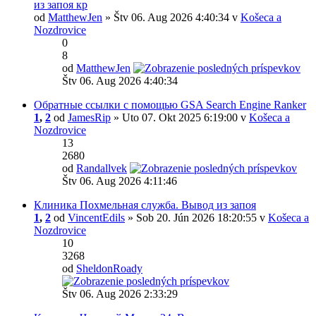
из запоя кр
od
MatthewJen
» Štv 06. Aug 2026 4:40:34 v
Košeca a
Nozdrovice
0
8
od
MatthewJen
Štv 06. Aug 2026 4:40:34
Обратные ссылки с помощью GSA Search Engine Ranker
1
,
2
od
JamesRip
» Uto 07. Okt 2025 6:19:00 v
Košeca a
Nozdrovice
13
2680
od
Randallvek
Štv 06. Aug 2026 4:11:46
Клиника Похмельная служба. Вывод из запоя
1
,
2
od
VincentEdils
» Sob 20. Jún 2026 18:20:55 v
Košeca a
Nozdrovice
10
3268
od
SheldonRoady
Štv 06. Aug 2026 2:33:29