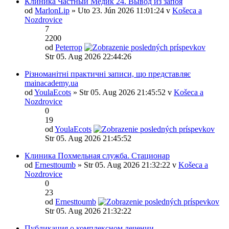
Клиника Частный Медик 24. Вывод из запоя
od
MarlonLip
» Uto 23. Jún 2026 11:01:24 v
Košeca a
Nozdrovice
7
2200
od
Peterrop
Str 05. Aug 2026 22:44:26
Різноманітні практичні записи, що представляє
mainacademy.ua
od
YoulaEcots
» Str 05. Aug 2026 21:45:52 v
Košeca a
Nozdrovice
0
19
od
YoulaEcots
Str 05. Aug 2026 21:45:52
Клиника Похмельная служба. Стационар
od
Ernesttoumb
» Str 05. Aug 2026 21:32:22 v
Košeca a
Nozdrovice
0
23
od
Ernesttoumb
Str 05. Aug 2026 21:32:22
Публикация о комплексном лечении.