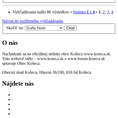
Vyhľadávanie našlo 86 výsledkov •
Stránka
1
z
4
•
1
,
2
,
3
,
4
Návrat do rozšíreného vyhľadávania
Skočiť na:
O nás
Nachádzate sa na oficiálnej stránke obce Košeca www.koseca.sk.
Toto webové sídlo – www.koseca.sk a www.forum.koseca.sk
spravuje Obec Košeca.
Obecný úrad Košeca, Hlavná 36/100, 018 64 Košeca
Nájdete nás