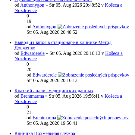
od
Anthonygon
» Str 05. Aug 2026 20:48:52 v
Košeca a
Nozdrovice
0
19
od
Anthonygon
Str 05. Aug 2026 20:48:52
Вывод из запоя в стационаре в клинике Метод
Довженко
od
Edwarderele
» Str 05. Aug 2026 20:16:13 v
Košeca a
Nozdrovice
0
20
od
Edwarderele
Str 05. Aug 2026 20:16:13
Краткий анализ медицинских данных
od
Brentmarma
» Str 05. Aug 2026 19:56:41 v
Košeca a
Nozdrovice
0
21
od
Brentmarma
Str 05. Aug 2026 19:56:41
Клиника Похмельная служба