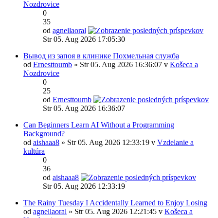
Nozdrovice
0
35
od
agnellaoral
Str 05. Aug 2026 17:05:30
Вывод из запоя в клинике Похмельная служба
od
Ernesttoumb
» Str 05. Aug 2026 16:36:07 v
Košeca a
Nozdrovice
0
25
od
Ernesttoumb
Str 05. Aug 2026 16:36:07
Can Beginners Learn AI Without a Programming
Background?
od
aishaaa8
» Str 05. Aug 2026 12:33:19 v
Vzdelanie a
kultúra
0
36
od
aishaaa8
Str 05. Aug 2026 12:33:19
The Rainy Tuesday I Accidentally Learned to Enjoy Losing
od
agnellaoral
» Str 05. Aug 2026 12:21:45 v
Košeca a