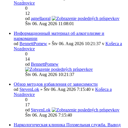
Nozdrovice
0
12
od
agnellaoral
Štv 06. Aug 2026 11:08:01
Информационный материал об алкоголизме и
наркомании
od
BennettPomew
» Štv 06. Aug 2026 10:21:37 v
Košeca a
Nozdrovice
0
14
od
BennettPomew
Štv 06. Aug 2026 10:21:37
Обзор методов избавления от зависимости
od
StevenLok
» Štv 06. Aug 2026 7:15:40 v
Košeca a
Nozdrovice
0
17
od
StevenLok
Štv 06. Aug 2026 7:15:40
Наркологическая клиника Похмельная служба. Вывод