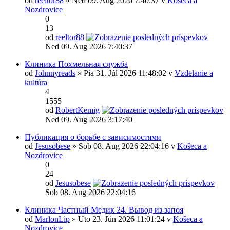
od
reeltor88
» Ned 09. Aug 2026 7:40:37 v
Košeca a
Nozdrovice
0
13
od
reeltor88
Ned 09. Aug 2026 7:40:37
Клиника Похмельная служба
od
Johnnyreads
» Pia 31. Júl 2026 11:48:02 v
Vzdelanie a
kultúra
4
1555
od
RobertKemig
Ned 09. Aug 2026 3:17:40
Публикация о борьбе с зависимостями
od
Jesusobese
» Sob 08. Aug 2026 22:04:16 v
Košeca a
Nozdrovice
0
24
od
Jesusobese
Sob 08. Aug 2026 22:04:16
Клиника Частный Медик 24. Вывод из запоя
od
MarlonLip
» Uto 23. Jún 2026 11:01:24 v
Košeca a
Nozdrovice