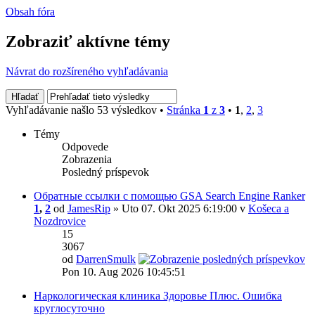
Obsah fóra
Zobraziť aktívne témy
Návrat do rozšíreného vyhľadávania
Vyhľadávanie našlo 53 výsledkov •
Stránka
1
z
3
•
1
,
2
,
3
Témy
Odpovede
Zobrazenia
Posledný príspevok
Обратные ссылки с помощью GSA Search Engine Ranker
1
,
2
od
JamesRip
» Uto 07. Okt 2025 6:19:00 v
Košeca a
Nozdrovice
15
3067
od
DarrenSmulk
Pon 10. Aug 2026 10:45:51
Наркологическая клиника Здоровье Плюс. Ошибка
круглосуточно