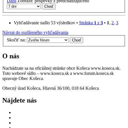
Ďalší
Zobraziť príspevky z predchádzajúceho
Vyhľadávanie našlo 53 výsledkov •
Stránka
1
z
3
•
1
,
2
,
3
Návrat do rozšíreného vyhľadávania
Skočiť na:
O nás
Nachádzate sa na oficiálnej stránke obce Košeca www.koseca.sk.
Toto webové sídlo – www.koseca.sk a www.forum.koseca.sk
spravuje Obec Košeca.
Obecný úrad Košeca, Hlavná 36/100, 018 64 Košeca
Nájdete nás