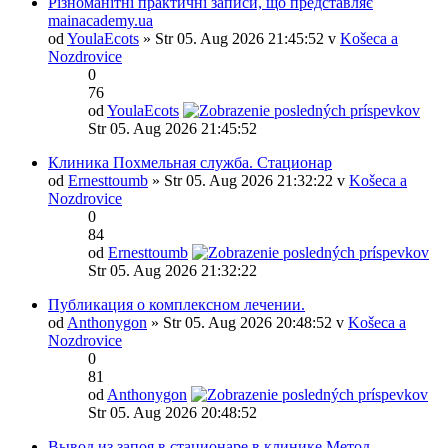
Різноманітні практичні записи, що представляє
mainacademy.ua
od
YoulaEcots
» Str 05. Aug 2026 21:45:52 v
Košeca a
Nozdrovice
0
76
od
YoulaEcots
Str 05. Aug 2026 21:45:52
Клиника Похмельная служба. Стационар
od
Ernesttoumb
» Str 05. Aug 2026 21:32:22 v
Košeca a
Nozdrovice
0
84
od
Ernesttoumb
Str 05. Aug 2026 21:32:22
Публикация о комплексном лечении.
od
Anthonygon
» Str 05. Aug 2026 20:48:52 v
Košeca a
Nozdrovice
0
81
od
Anthonygon
Str 05. Aug 2026 20:48:52
Вывод из запоя в стационаре в клинике Метод