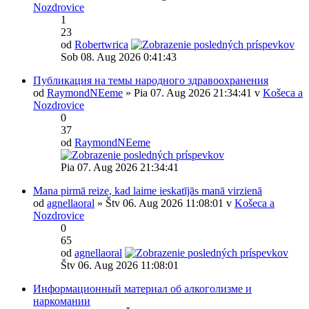
Nozdrovice
1
23
od
Robertwrica
Sob 08. Aug 2026 0:41:43
Публикация на темы народного здравоохранения
od
RaymondNEeme
» Pia 07. Aug 2026 21:34:41 v
Košeca a
Nozdrovice
0
37
od
RaymondNEeme
Pia 07. Aug 2026 21:34:41
Mana pirmā reize, kad laime ieskatījās manā virzienā
od
agnellaoral
» Štv 06. Aug 2026 11:08:01 v
Košeca a
Nozdrovice
0
65
od
agnellaoral
Štv 06. Aug 2026 11:08:01
Информационный материал об алкоголизме и
наркомании