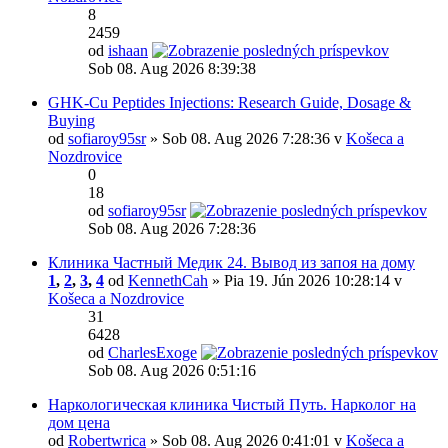
8
2459
od
ishaan
Sob 08. Aug 2026 8:39:38
GHK-Cu Peptides Injections: Research Guide, Dosage &
Buying
od
sofiaroy95sr
» Sob 08. Aug 2026 7:28:36 v
Košeca a
Nozdrovice
0
18
od
sofiaroy95sr
Sob 08. Aug 2026 7:28:36
Клиника Частный Медик 24. Вывод из запоя на дому
1
,
2
,
3
,
4
od
KennethCah
» Pia 19. Jún 2026 10:28:14 v
Košeca a Nozdrovice
31
6428
od
CharlesExoge
Sob 08. Aug 2026 0:51:16
Наркологическая клиника Чистый Путь. Нарколог на
дом цена
od
Robertwrica
» Sob 08. Aug 2026 0:41:01 v
Košeca a