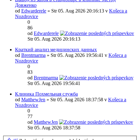
Довженко
od
Edwarderele
» Str 05. Aug 2026 20:16:13 v
Košeca a
Nozdrovice
0
86
od
Edwarderele
Str 05. Aug 2026 20:16:13
Краткий анализ медицинских данных
od
Brentmarma
» Str 05. Aug 2026 19:56:41 v
Košeca a
Nozdrovice
0
83
od
Brentmarma
Str 05. Aug 2026 19:56:41
Клиника Похмельная служба
od
MatthewJen
» Str 05. Aug 2026 18:37:58 v
Košeca a
Nozdrovice
0
77
od
MatthewJen
Str 05. Aug 2026 18:37:58