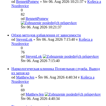
od
BennettPomew
» Štv 06. Aug 2026 10:21:37 v
Košeca a
Nozdrovice
0
82
od
BennettPomew
Štv 06. Aug 2026 10:21:37
Обзор методов избавления от зависимости
od
StevenLok
» Štv 06. Aug 2026 7:15:40 v
Košeca a
Nozdrovice
0
76
od
StevenLok
Štv 06. Aug 2026 7:15:40
Наркологическая клиника Похмельная служба. Вывод
из запоя кр
od
MatthewJen
» Štv 06. Aug 2026 4:40:34 v
Košeca a
Nozdrovice
0
69
od
MatthewJen
Štv 06. Aug 2026 4:40:34