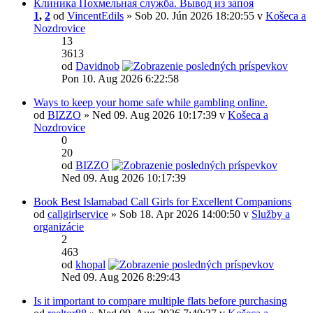
Клиника Похмельная служба. Вывод из запоя
1
,
2
od
VincentEdils
» Sob 20. Jún 2026 18:20:55 v
Košeca a
Nozdrovice
13
3613
od
Davidnob
Pon 10. Aug 2026 6:22:58
Ways to keep your home safe while gambling online.
od
BIZZO
» Ned 09. Aug 2026 10:17:39 v
Košeca a
Nozdrovice
0
20
od
BIZZO
Ned 09. Aug 2026 10:17:39
Book Best Islamabad Call Girls for Excellent Companions
od
callgirlservice
» Sob 18. Apr 2026 14:00:50 v
Služby a
organizácie
2
463
od
khopal
Ned 09. Aug 2026 8:29:43
Is it important to compare multiple flats before purchasing