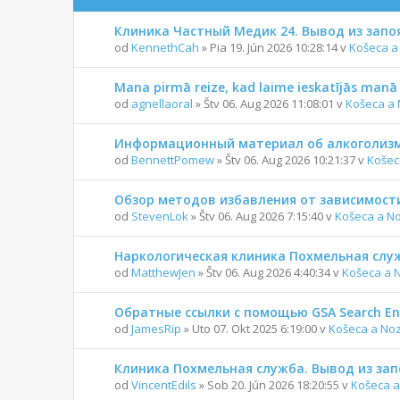
Клиника Частный Медик 24. Вывод из запо
od
KennethCah
» Pia 19. Jún 2026 10:28:14 v
Košeca a
Mana pirmā reize, kad laime ieskatījās manā 
od
agnellaoral
» Štv 06. Aug 2026 11:08:01 v
Košeca a 
Информационный материал об алкоголизм
od
BennettPomew
» Štv 06. Aug 2026 10:21:37 v
Košec
Обзор методов избавления от зависимост
od
StevenLok
» Štv 06. Aug 2026 7:15:40 v
Košeca a N
Наркологическая клиника Похмельная служ
od
MatthewJen
» Štv 06. Aug 2026 4:40:34 v
Košeca a 
Обратные ссылки с помощью GSA Search En
od
JamesRip
» Uto 07. Okt 2025 6:19:00 v
Košeca a No
Клиника Похмельная служба. Вывод из зап
od
VincentEdils
» Sob 20. Jún 2026 18:20:55 v
Košeca a