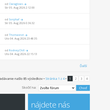
od
Claraglows
Str 05. Aug 2026 2:12:00
od
Sonjihaf
Str 05. Aug 2026 0:36:32
od
Thomasnot
Uto 04. Aug 2026 23:48:35
od
RodneyChill
Uto 04. Aug 2026 22:15:13
Ďalší
adávanie našlo 85 výsledkov •
Stránka
1
z
4
•
1
2
3
4
Skočiť na:
nájdete nás