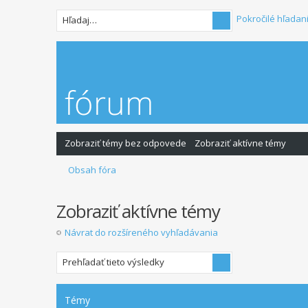
Pokročilé hľadan
Zobraziť témy bez odpovede
Zobraziť aktívne témy
Obsah fóra
Zobraziť aktívne témy
Návrat do rozšíreného vyhľadávania
Témy