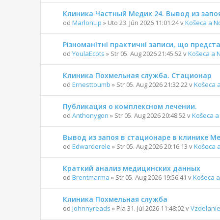
Клиника Частный Медик 24. Вывод из запо
od
MarlonLip
» Uto 23. Jún 2026 11:01:24 v
Košeca a N
Різноманітні практичні записи, що предс
od
YoulaEcots
» Str 05. Aug 2026 21:45:52 v
Košeca a 
Клиника Похмельная служба. Стационар
od
Ernesttoumb
» Str 05. Aug 2026 21:32:22 v
Košeca 
Публикация о комплексном лечении.
od
Anthonygon
» Str 05. Aug 2026 20:48:52 v
Košeca a
Вывод из запоя в стационаре в клинике 
od
Edwarderele
» Str 05. Aug 2026 20:16:13 v
Košeca 
Краткий анализ медицинских данных
od
Brentmarma
» Str 05. Aug 2026 19:56:41 v
Košeca a
Клиника Похмельная служба
od
Johnnyreads
» Pia 31. Júl 2026 11:48:02 v
Vzdelanie