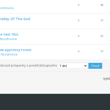
0
48
ozdrovice
Valley Of The God
0
57
he test this
0
62
 Nozdrovice
ом круглосуточно
0
57
 Nozdrovice
obraziť príspevky z predchádzajúceho
Vyhľ