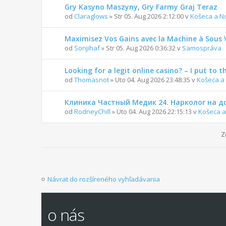
Gry Kasyno Maszyny, Gry Farmy Graj Teraz
od
Claraglows
» Str 05. Aug 2026 2:12:00 v
Košeca a N
Maximisez Vos Gains avec la Machine à Sous 
od
Sonjihaf
» Str 05. Aug 2026 0:36:32 v
Samospráva
Looking for a legit online casino? – I put to t
od
Thomasnot
» Uto 04. Aug 2026 23:48:35 v
Košeca a
Клиника Частный Медик 24. Нарколог на д
od
RodneyChill
» Uto 04. Aug 2026 22:15:13 v
Košeca a
Z
Návrat do rozšíreného vyhľadávania
o nás