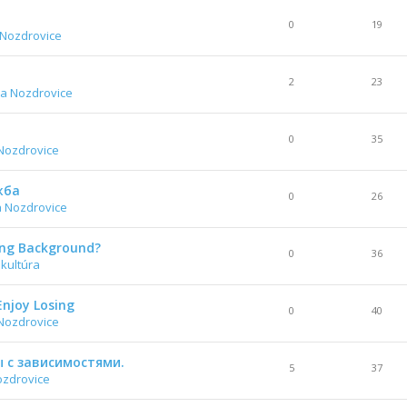
0
19
 Nozdrovice
2
23
a Nozdrovice
0
35
Nozdrovice
жба
0
26
a Nozdrovice
ing Background?
0
36
 kultúra
Enjoy Losing
0
40
Nozdrovice
 с зависимостями.
5
37
ozdrovice