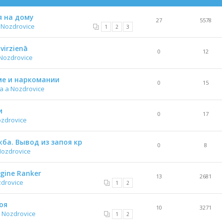
я на дому
27
5578
 Nozdrovice
1
2
3
virzienā
0
12
Nozdrovice
е и наркомании
0
15
a a Nozdrovice
и
0
17
ozdrovice
ба. Вывод из запоя кр
0
8
Nozdrovice
gine Ranker
13
2681
zdrovice
1
2
оя
10
3271
 Nozdrovice
1
2