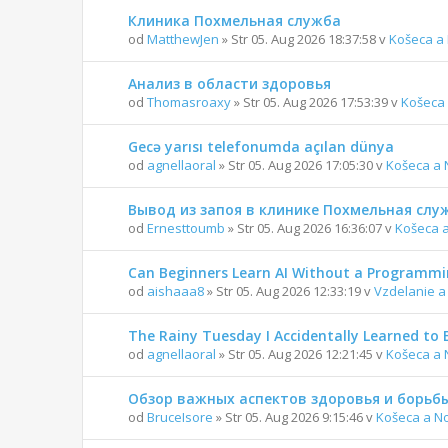
Клиника Похмельная служба
od
MatthewJen
» Str 05. Aug 2026 18:37:58 v
Košeca a
Анализ в области здоровья
od
Thomasroaxy
» Str 05. Aug 2026 17:53:39 v
Košeca 
Gecə yarısı telefonumda açılan dünya
od
agnellaoral
» Str 05. Aug 2026 17:05:30 v
Košeca a 
Вывод из запоя в клинике Похмельная слу
od
Ernesttoumb
» Str 05. Aug 2026 16:36:07 v
Košeca 
Can Beginners Learn AI Without a Programm
od
aishaaa8
» Str 05. Aug 2026 12:33:19 v
Vzdelanie a
The Rainy Tuesday I Accidentally Learned to 
od
agnellaoral
» Str 05. Aug 2026 12:21:45 v
Košeca a 
Обзор важных аспектов здоровья и борьбы
od
BruceIsore
» Str 05. Aug 2026 9:15:46 v
Košeca a N