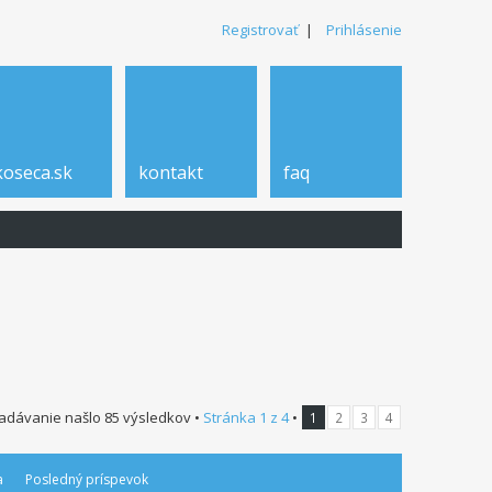
Registrovať
|
Prihlásenie
koseca.sk
kontakt
faq
adávanie našlo 85 výsledkov •
Stránka
1
z
4
•
1
2
3
4
a
Posledný príspevok