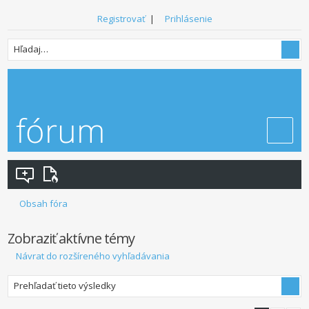
Registrovať
|
Prihlásenie
Obsah fóra
Zobraziť aktívne témy
Návrat do rozšíreného vyhľadávania