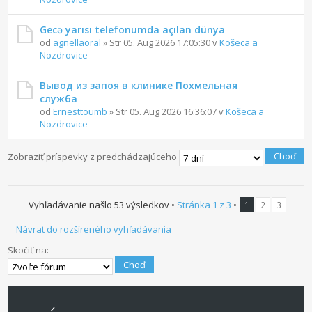
Gecə yarısı telefonumda açılan dünya
od
agnellaoral
» Str 05. Aug 2026 17:05:30 v
Košeca a
Nozdrovice
Вывод из запоя в клинике Похмельная
служба
od
Ernesttoumb
» Str 05. Aug 2026 16:36:07 v
Košeca a
Nozdrovice
Ďalší
Zobraziť príspevky z predchádzajúceho
Vyhľadávanie našlo 53 výsledkov •
Stránka
1
z
3
•
1
2
3
Návrat do rozšíreného vyhľadávania
Skočiť na: