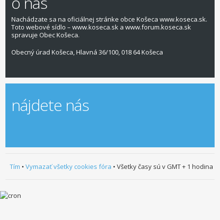
o nás
Nachádzate sa na oficiálnej stránke obce Košeca www.koseca.sk.
Toto webové sídlo – www.koseca.sk a www.forum.koseca.sk
spravuje Obec Košeca.
Obecný úrad Košeca, Hlavná 36/100, 018 64 Košeca
nájdete nás
Tím
•
Vymazať všetky cookies fóra
• Všetky časy sú v GMT + 1 hodina