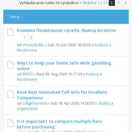
Vyhľadávanie našlo 53 výsledkov •
Stránka
1
z
3
•
1
2
3
Témy
Клиника Похмельная служба. Вывод из запоя
1
2
od
VincentEdils
» Sob 20. Jún 2026 18:20:55 v
Košeca a
Nozdrovice
Ways to keep your home safe while gambling
online.
od
BIZZO
» Ned 09. Aug 2026 10:17:39 v
Košeca a
Nozdrovice
Book Best Islamabad Call Girls for Excellent
Companions
od
callgirlservice
» Sob 18. Apr 2026 14:00:50 v
Služby a
organizácie
Is it important to compare multiple flats
before purchasing