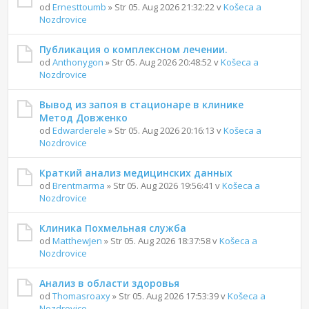
od
Ernesttoumb
» Str 05. Aug 2026 21:32:22 v
Košeca a
Nozdrovice
Публикация о комплексном лечении.
od
Anthonygon
» Str 05. Aug 2026 20:48:52 v
Košeca a
Nozdrovice
Вывод из запоя в стационаре в клинике
Метод Довженко
od
Edwarderele
» Str 05. Aug 2026 20:16:13 v
Košeca a
Nozdrovice
Краткий анализ медицинских данных
od
Brentmarma
» Str 05. Aug 2026 19:56:41 v
Košeca a
Nozdrovice
Клиника Похмельная служба
od
MatthewJen
» Str 05. Aug 2026 18:37:58 v
Košeca a
Nozdrovice
Анализ в области здоровья
od
Thomasroaxy
» Str 05. Aug 2026 17:53:39 v
Košeca a
Nozdrovice