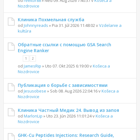
od
reeltor88
» Ned 09. Aug 2026 7:40:37 v
Košeca a
Nozdrovice
Клиника Похмельная служба
od
Johnnyreads
» Pia 31. Júl 2026 11:48:02 v
Vzdelanie a
kultúra
Обратные ссылки с помощью GSA Search
Engine Ranker
1
2
od
JamesRip
» Uto 07. Okt 2025 6:19:00 v
Košeca a
Nozdrovice
Публикация о борьбе с зависимостями
od
Jesusobese
» Sob 08. Aug 2026 22:04:16 v
Košeca a
Nozdrovice
Клиника Частный Медик 24. Вывод из запоя
od
MarlonLip
» Uto 23. Jún 2026 11:01:24 v
Košeca a
Nozdrovice
GHK-Cu Peptides Injections: Research Guide,