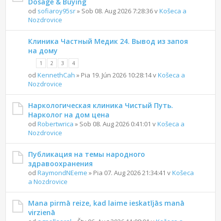
Dosage & Buying
od
sofiaroy95sr
» Sob 08. Aug 2026 7:28:36 v
Košeca a
Nozdrovice
Клиника Частный Медик 24. Вывод из запоя
на дому
1
2
3
4
od
KennethCah
» Pia 19. Jún 2026 10:28:14 v
Košeca a
Nozdrovice
Наркологическая клиника Чистый Путь.
Нарколог на дом цена
od
Robertwrica
» Sob 08. Aug 2026 0:41:01 v
Košeca a
Nozdrovice
Публикация на темы народного
здравоохранения
od
RaymondNEeme
» Pia 07. Aug 2026 21:34:41 v
Košeca
a Nozdrovice
Mana pirmā reize, kad laime ieskatījās manā
virzienā