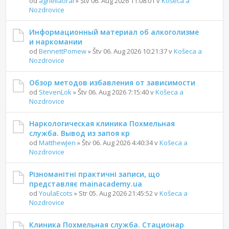
od
agnellaoral
» Štv 06. Aug 2026 11:08:01 v
Košeca a
Nozdrovice
Информационный материал об алкоголизме
и наркомании
od
BennettPomew
» Štv 06. Aug 2026 10:21:37 v
Košeca a
Nozdrovice
Обзор методов избавления от зависимости
od
StevenLok
» Štv 06. Aug 2026 7:15:40 v
Košeca a
Nozdrovice
Наркологическая клиника Похмельная
служба. Вывод из запоя кр
od
MatthewJen
» Štv 06. Aug 2026 4:40:34 v
Košeca a
Nozdrovice
Різноманітні практичні записи, що
представляє mainacademy.ua
od
YoulaEcots
» Str 05. Aug 2026 21:45:52 v
Košeca a
Nozdrovice
Клиника Похмельная служба. Стационар