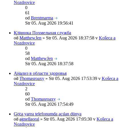
Nozdrovice
0
61
od
Brentmarma
Str 05. Aug 2026 19:56:41
Клиника Похмельная служба
od
MatthewJen
» Str 05. Aug 2026 18:37:58 v
Košeca a
Nozdrovice
0
58
od
MatthewJen
Str 05. Aug 2026 18:37:58
Анализ в области здоровья
od
Thomasroaxy
» Str 05. Aug 2026 17:53:39 v
Košeca a
Nozdrovice
2
60
od
Thomasroaxy
Str 05. Aug 2026 17:54:49
Gecə yarısı telefonumda açılan dünya
od
agnellaoral
» Str 05. Aug 2026 17:05:30 v
Košeca a
Nozdrovice