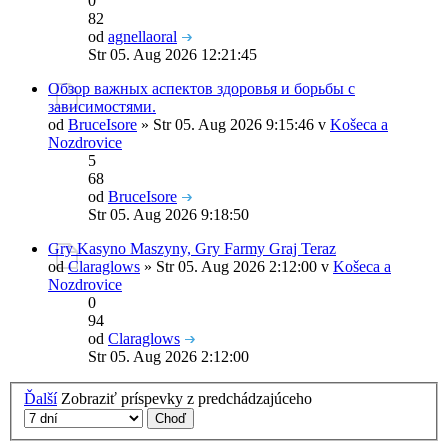
0
82
od
agnellaoral
Str 05. Aug 2026 12:21:45
Обзор важных аспектов здоровья и борьбы с
зависимостями.
od
BruceIsore
» Str 05. Aug 2026 9:15:46 v
Košeca a
Nozdrovice
5
68
od
BruceIsore
Str 05. Aug 2026 9:18:50
Gry Kasyno Maszyny, Gry Farmy Graj Teraz
od
Claraglows
» Str 05. Aug 2026 2:12:00 v
Košeca a
Nozdrovice
0
94
od
Claraglows
Str 05. Aug 2026 2:12:00
Ďalší
Zobraziť príspevky z predchádzajúceho