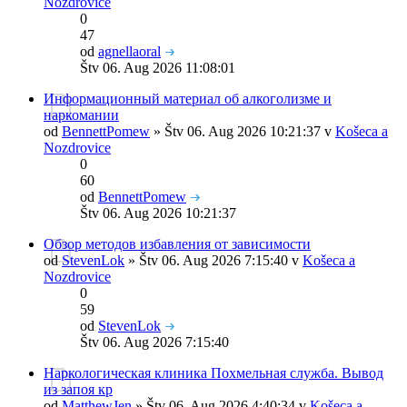
Nozdrovice
0
47
od
agnellaoral
Štv 06. Aug 2026 11:08:01
Информационный материал об алкоголизме и
наркомании
od
BennettPomew
» Štv 06. Aug 2026 10:21:37 v
Košeca a
Nozdrovice
0
60
od
BennettPomew
Štv 06. Aug 2026 10:21:37
Обзор методов избавления от зависимости
od
StevenLok
» Štv 06. Aug 2026 7:15:40 v
Košeca a
Nozdrovice
0
59
od
StevenLok
Štv 06. Aug 2026 7:15:40
Наркологическая клиника Похмельная служба. Вывод
из запоя кр
od
MatthewJen
» Štv 06. Aug 2026 4:40:34 v
Košeca a