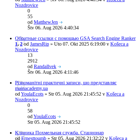
Nozdrovice
0
55
od
MatthewJen
Štv 06. Aug 2026 4:40:34
Обратные ссылки с помощью GSA Search Engine Ranker
1
,
2
od
JamesRip
» Uto 07. Okt 2025 6:19:00 v
Košeca a
Nozdrovice
13
2912
od
Randallvek
Štv 06. Aug 2026 4:11:46
Різноманітні практичні записи, що представляє
mainacademy.ua
od
YoulaEcots
» Str 05. Aug 2026 21:45:52 v
Košeca a
Nozdrovice
0
58
od
YoulaEcots
Str 05. Aug 2026 21:45:52
Клиника Похмельная служба. Стационар
od
Ernesttoumb
» Str 05. Aug 2026 21:32:22 v
Košeca a