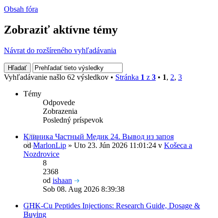
Obsah fóra
Zobraziť aktívne témy
Návrat do rozšíreného vyhľadávania
Vyhľadávanie našlo 62 výsledkov •
Stránka
1
z
3
•
1
,
2
,
3
Témy
Odpovede
Zobrazenia
Posledný príspevok
Клиника Частный Медик 24. Вывод из запоя
od
MarlonLip
» Uto 23. Jún 2026 11:01:24 v
Košeca a
Nozdrovice
8
2368
od
ishaan
Sob 08. Aug 2026 8:39:38
GHK-Cu Peptides Injections: Research Guide, Dosage &
Buying