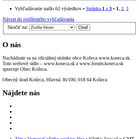
Vyhľadávanie našlo 62 výsledkov •
Stránka
1
z
3
•
1
,
2
,
3
Návrat do rozšíreného vyhľadávania
Skočiť na:
O nás
Nachádzate sa na oficiálnej stránke obce Košeca www.koseca.sk.
Toto webové sídlo – www.koseca.sk a www.forum.koseca.sk
spravuje Obec Košeca.
Obecný úrad Košeca, Hlavná 36/100, 018 64 Košeca
Nájdete nás
Tím
•
Vymazať všetky cookies fóra
• Všetky časy sú v GMT