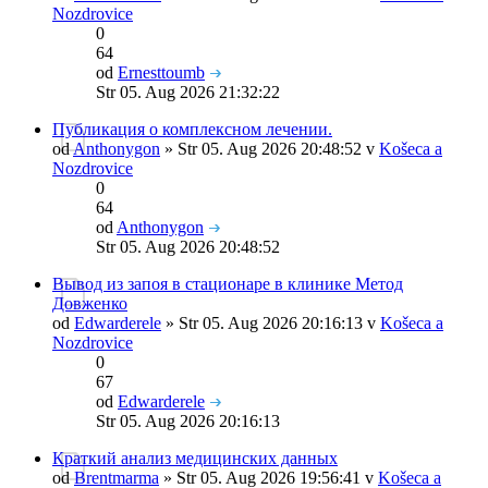
Nozdrovice
0
64
od
Ernesttoumb
Str 05. Aug 2026 21:32:22
Публикация о комплексном лечении.
od
Anthonygon
» Str 05. Aug 2026 20:48:52 v
Košeca a
Nozdrovice
0
64
od
Anthonygon
Str 05. Aug 2026 20:48:52
Вывод из запоя в стационаре в клинике Метод
Довженко
od
Edwarderele
» Str 05. Aug 2026 20:16:13 v
Košeca a
Nozdrovice
0
67
od
Edwarderele
Str 05. Aug 2026 20:16:13
Краткий анализ медицинских данных
od
Brentmarma
» Str 05. Aug 2026 19:56:41 v
Košeca a