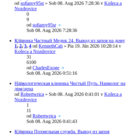
od
sofiaroy95sr
» Sob 08. Aug 2026 7:28:36 v
Košeca a
Nozdrovice
0
9
od
sofiaroy95sr
Sob 08. Aug 2026 7:28:36
Клиника Частный Медик 24. Вывод из запоя на дому
1
,
2
,
3
,
4
od
KennethCah
» Pia 19. Jún 2026 10:28:14 v
Košeca a Nozdrovice
31
6100
od
CharlesExoge
Sob 08. Aug 2026 0:51:16
Наркологическая клиника Чистый Путь. Нарколог на
дом цена
od
Robertwrica
» Sob 08. Aug 2026 0:41:01 v
Košeca a
Nozdrovice
1
11
od
Robertwrica
Sob 08. Aug 2026 0:41:43
Клиника Похмельная служба. Вывод из запоя