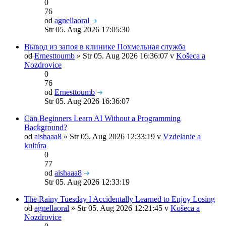
0
76
od
agnellaoral
Str 05. Aug 2026 17:05:30
Вывод из запоя в клинике Похмельная служба
od
Ernesttoumb
» Str 05. Aug 2026 16:36:07 v
Košeca a
Nozdrovice
0
76
od
Ernesttoumb
Str 05. Aug 2026 16:36:07
Can Beginners Learn AI Without a Programming
Background?
od
aishaaa8
» Str 05. Aug 2026 12:33:19 v
Vzdelanie a
kultúra
0
77
od
aishaaa8
Str 05. Aug 2026 12:33:19
The Rainy Tuesday I Accidentally Learned to Enjoy Losing
od
agnellaoral
» Str 05. Aug 2026 12:21:45 v
Košeca a
Nozdrovice