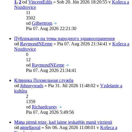
1
,
2
od
VincentEdils
» Sob 20. Jún 2026 18:20:55 v
Košeca a
Nozdrovice
11
3502
od
Gilbertrom
Pia 07. Aug 2026 22:21:30
Публикация на темы народного здравоохранения
od
RaymondNEeme
» Pia 07. Aug 2026 21:34:41 v
Košeca a
Nozdrovice
0
12
od
RaymondNEeme
Pia 07. Aug 2026 21:34:41
Клиника Похмельная служба
od
Johnnyreads
» Pia 31. Júl 2026 11:48:02 v
Vzdelanie a
kultúra
2
1359
od
Richardcurgy
Pia 07. Aug 2026 5:49:56
Mana pirmā reize, kad laime ieskatījās manā virzienā
od
agnellaoral
» Štv 06. Aug 2026 11:08:01 v
Košeca a