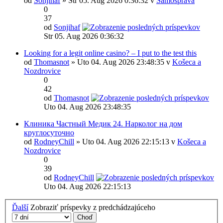
od
Sonjihaf
» Str 05. Aug 2026 0:36:32 v
Samospráva
0
37
od
Sonjihaf
Str 05. Aug 2026 0:36:32
Looking for a legit online casino? – I put to the test this
od
Thomasnot
» Uto 04. Aug 2026 23:48:35 v
Košeca a
Nozdrovice
0
42
od
Thomasnot
Uto 04. Aug 2026 23:48:35
Клиника Частный Медик 24. Нарколог на дом
круглосуточно
od
RodneyChill
» Uto 04. Aug 2026 22:15:13 v
Košeca a
Nozdrovice
0
39
od
RodneyChill
Uto 04. Aug 2026 22:15:13
Ďalší
Zobraziť príspevky z predchádzajúceho