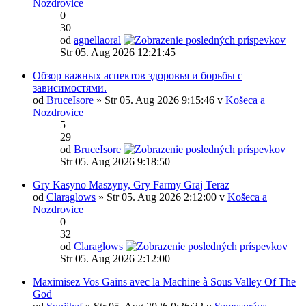
Nozdrovice
0
30
od
agnellaoral
Str 05. Aug 2026 12:21:45
Обзор важных аспектов здоровья и борьбы с
зависимостями.
od
BruceIsore
» Str 05. Aug 2026 9:15:46 v
Košeca a
Nozdrovice
5
29
od
BruceIsore
Str 05. Aug 2026 9:18:50
Gry Kasyno Maszyny, Gry Farmy Graj Teraz
od
Claraglows
» Str 05. Aug 2026 2:12:00 v
Košeca a
Nozdrovice
0
32
od
Claraglows
Str 05. Aug 2026 2:12:00
Maximisez Vos Gains avec la Machine à Sous Valley Of The
God