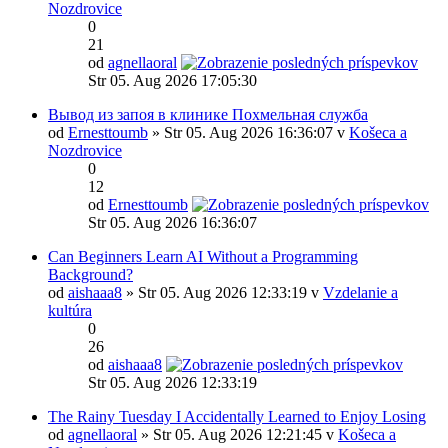
Nozdrovice
0
21
od
agnellaoral
Str 05. Aug 2026 17:05:30
Вывод из запоя в клинике Похмельная служба
od
Ernesttoumb
» Str 05. Aug 2026 16:36:07 v
Košeca a
Nozdrovice
0
12
od
Ernesttoumb
Str 05. Aug 2026 16:36:07
Can Beginners Learn AI Without a Programming
Background?
od
aishaaa8
» Str 05. Aug 2026 12:33:19 v
Vzdelanie a
kultúra
0
26
od
aishaaa8
Str 05. Aug 2026 12:33:19
The Rainy Tuesday I Accidentally Learned to Enjoy Losing
od
agnellaoral
» Str 05. Aug 2026 12:21:45 v
Košeca a