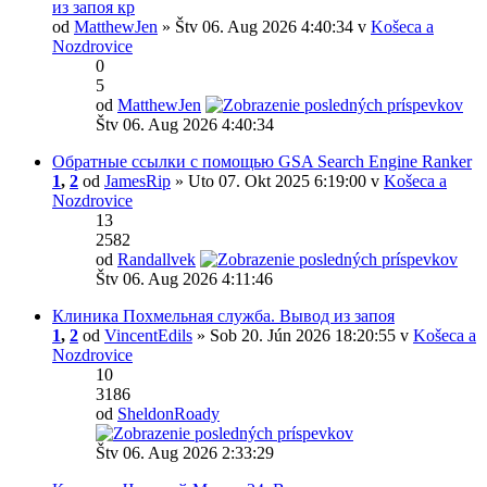
из запоя кр
od
MatthewJen
» Štv 06. Aug 2026 4:40:34 v
Košeca a
Nozdrovice
0
5
od
MatthewJen
Štv 06. Aug 2026 4:40:34
Обратные ссылки с помощью GSA Search Engine Ranker
1
,
2
od
JamesRip
» Uto 07. Okt 2025 6:19:00 v
Košeca a
Nozdrovice
13
2582
od
Randallvek
Štv 06. Aug 2026 4:11:46
Клиника Похмельная служба. Вывод из запоя
1
,
2
od
VincentEdils
» Sob 20. Jún 2026 18:20:55 v
Košeca a
Nozdrovice
10
3186
od
SheldonRoady
Štv 06. Aug 2026 2:33:29