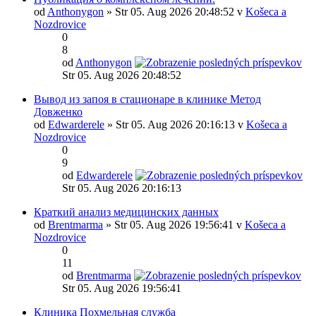
od
Anthonygon
» Str 05. Aug 2026 20:48:52 v
Košeca a
Nozdrovice
0
8
od
Anthonygon
Str 05. Aug 2026 20:48:52
Вывод из запоя в стационаре в клинике Метод
Довженко
od
Edwarderele
» Str 05. Aug 2026 20:16:13 v
Košeca a
Nozdrovice
0
9
od
Edwarderele
Str 05. Aug 2026 20:16:13
Краткий анализ медицинских данных
od
Brentmarma
» Str 05. Aug 2026 19:56:41 v
Košeca a
Nozdrovice
0
11
od
Brentmarma
Str 05. Aug 2026 19:56:41
Клиника Похмельная служба