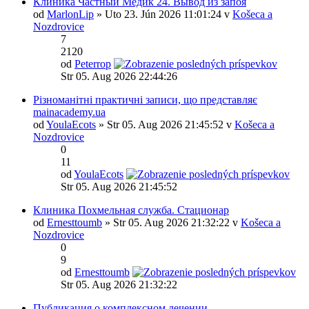
Клиника Частный Медик 24. Вывод из запоя
od
MarlonLip
» Uto 23. Jún 2026 11:01:24 v
Košeca a
Nozdrovice
7
2120
od
Peterrop
Str 05. Aug 2026 22:44:26
Різноманітні практичні записи, що представляє
mainacademy.ua
od
YoulaEcots
» Str 05. Aug 2026 21:45:52 v
Košeca a
Nozdrovice
0
11
od
YoulaEcots
Str 05. Aug 2026 21:45:52
Клиника Похмельная служба. Стационар
od
Ernesttoumb
» Str 05. Aug 2026 21:32:22 v
Košeca a
Nozdrovice
0
9
od
Ernesttoumb
Str 05. Aug 2026 21:32:22
Публикация о комплексном лечении.