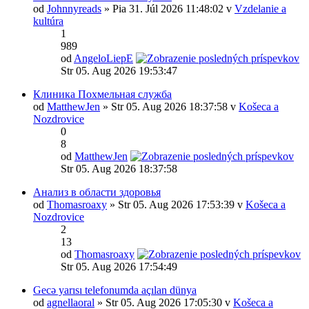
od
Johnnyreads
» Pia 31. Júl 2026 11:48:02 v
Vzdelanie a
kultúra
1
989
od
AngeloLiepE
Str 05. Aug 2026 19:53:47
Клиника Похмельная служба
od
MatthewJen
» Str 05. Aug 2026 18:37:58 v
Košeca a
Nozdrovice
0
8
od
MatthewJen
Str 05. Aug 2026 18:37:58
Анализ в области здоровья
od
Thomasroaxy
» Str 05. Aug 2026 17:53:39 v
Košeca a
Nozdrovice
2
13
od
Thomasroaxy
Str 05. Aug 2026 17:54:49
Gecə yarısı telefonumda açılan dünya
od
agnellaoral
» Str 05. Aug 2026 17:05:30 v
Košeca a