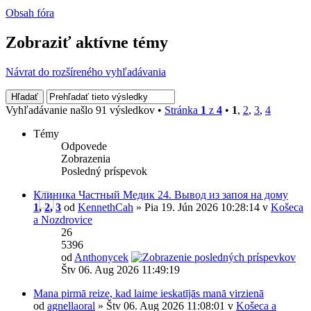
Obsah fóra
Zobraziť aktívne témy
Návrat do rozšíreného vyhľadávania
Vyhľadávanie našlo 91 výsledkov •
Stránka
1
z
4
•
1
,
2
,
3
,
4
Témy
Odpovede
Zobrazenia
Posledný príspevok
Клиника Частный Медик 24. Вывод из запоя на дому
1
,
2
,
3
od
KennethCah
» Pia 19. Jún 2026 10:28:14 v
Košeca
a Nozdrovice
26
5396
od
Anthonycek
Štv 06. Aug 2026 11:49:19
Mana pirmā reize, kad laime ieskatījās manā virzienā
od
agnellaoral
» Štv 06. Aug 2026 11:08:01 v
Košeca a