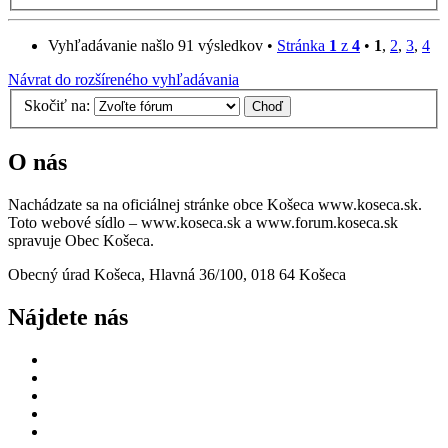
Vyhľadávanie našlo 91 výsledkov •
Stránka
1
z
4
•
1
,
2
,
3
,
4
Návrat do rozšíreného vyhľadávania
Skočiť na:
O nás
Nachádzate sa na oficiálnej stránke obce Košeca www.koseca.sk.
Toto webové sídlo – www.koseca.sk a www.forum.koseca.sk
spravuje Obec Košeca.
Obecný úrad Košeca, Hlavná 36/100, 018 64 Košeca
Nájdete nás