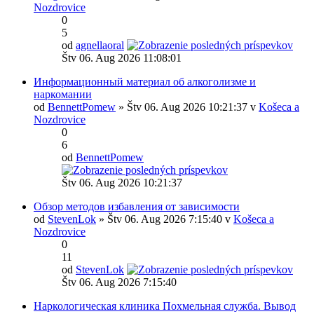
Nozdrovice
0
5
od
agnellaoral
Štv 06. Aug 2026 11:08:01
Информационный материал об алкоголизме и
наркомании
od
BennettPomew
» Štv 06. Aug 2026 10:21:37 v
Košeca a
Nozdrovice
0
6
od
BennettPomew
Štv 06. Aug 2026 10:21:37
Обзор методов избавления от зависимости
od
StevenLok
» Štv 06. Aug 2026 7:15:40 v
Košeca a
Nozdrovice
0
11
od
StevenLok
Štv 06. Aug 2026 7:15:40
Наркологическая клиника Похмельная служба. Вывод