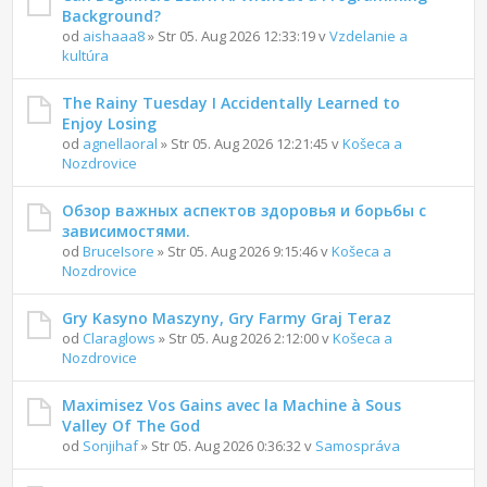
Background?
od
aishaaa8
» Str 05. Aug 2026 12:33:19 v
Vzdelanie a
kultúra
The Rainy Tuesday I Accidentally Learned to
Enjoy Losing
od
agnellaoral
» Str 05. Aug 2026 12:21:45 v
Košeca a
Nozdrovice
Обзор важных аспектов здоровья и борьбы с
зависимостями.
od
BruceIsore
» Str 05. Aug 2026 9:15:46 v
Košeca a
Nozdrovice
Gry Kasyno Maszyny, Gry Farmy Graj Teraz
od
Claraglows
» Str 05. Aug 2026 2:12:00 v
Košeca a
Nozdrovice
Maximisez Vos Gains avec la Machine à Sous
Valley Of The God
od
Sonjihaf
» Str 05. Aug 2026 0:36:32 v
Samospráva