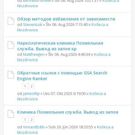
od
BennettPomew
» Štv 06. Aug 2026 10:21:37 v
Košeca a
Nozdrovice
Обзор методов избавления от зависимости
od
StevenLok
» Štv 06. Aug 2026 7:15:40 v
Košeca a
Nozdrovice
Наркологическая клиника Похмельная
служба. Вывод из запоя кр
od
MatthewJen
» Štv 06. Aug 2026 4:40:34 v
Košeca a
Nozdrovice
Обратные ссылки с помощью GSA Search
Engine Ranker
1
2
od
JamesRip
» Uto 07. Okt 2025 6:19:00 v
Košeca a
Nozdrovice
Клиника Похмельная служба. Вывод из запоя
1
2
od
VincentEdils
» Sob 20. Jún 2026 18:20:55 v
Košeca a
Nozdrovice