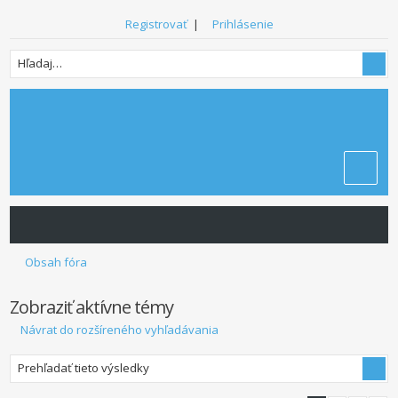
Registrovať
|
Prihlásenie
Obsah fóra
Zobraziť aktívne témy
Návrat do rozšíreného vyhľadávania