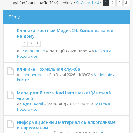
Vyhľadávanie našlo 79 výsledkov •
Stránka
1
z
4
•
1
2
3
4
Témy
Клиника Частный Медик 24. Вывод из запоя
на дому
1
2
3
od
KennethCah
» Pia 19. Jún 2026 10:28:14 v
Košeca a
Nozdrovice
Клиника Похмельная служба
od
Johnnyreads
» Pia 31. Júl 2026 11:48:02 v
Vzdelanie a
kultúra
Mana pirmā reize, kad laime ieskatījās manā
virzienā
od
agnellaoral
» Štv 06. Aug 2026 11:08:01 v
Košeca a
Nozdrovice
Информационный материал об алкоголизме
и наркомании