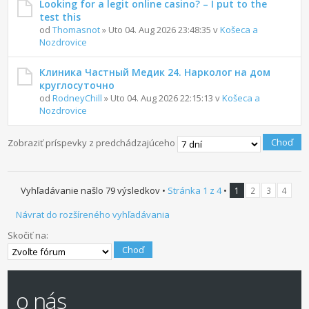
Looking for a legit online casino? – I put to the
test this
od
Thomasnot
» Uto 04. Aug 2026 23:48:35 v
Košeca a
Nozdrovice
Клиника Частный Медик 24. Нарколог на дом
круглосуточно
od
RodneyChill
» Uto 04. Aug 2026 22:15:13 v
Košeca a
Nozdrovice
Ďalší
Zobraziť príspevky z predchádzajúceho
Vyhľadávanie našlo 79 výsledkov •
Stránka
1
z
4
•
1
2
3
4
Návrat do rozšíreného vyhľadávania
Skočiť na:
o nás