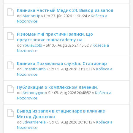
Клиника Частный Медик 24. Вывод из запоя
od
MarlonLip
» Uto 23. Jún 2026 11:01:24 v
Košeca a
Nozdrovice
Різноманітні практичні записи, що
представляє mainacademy.ua
od
YoulaEcots
» Str 05. Aug 2026 21:45:52 v
Košeca a
Nozdrovice
Клиника Похмельная служба. Стационар
od
Ernesttoumb
» Str 05. Aug 2026 21:32:22 v
Košeca a
Nozdrovice
Публикация о комплексном лечении.
od
Anthonygon
» Str 05. Aug 2026 20:48:52 v
Košeca a
Nozdrovice
Вывод из запоя в стационаре в клинике
Метод Довженко
od
Edwarderele
» Str 05. Aug 2026 20:16:13 v
Košeca a
Nozdrovice