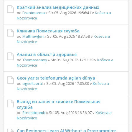
Краткий анализ медицинских данных
od
Brentmarma
» Str 05. Aug 2026 19:56:41 v
Košeca a
Nozdrovice
Клиника Похмельная служба
od
MatthewJen
» Str 05. Aug 2026 18:37:58 v
Košeca a
Nozdrovice
Анализ в области здоровья
od
Thomasroaxy
» Str 05. Aug 2026 17:53:39 v
Košeca a
Nozdrovice
Gecə yarısı telefonumda açılan dünya
od
agnellaoral
» Str 05. Aug 2026 17:05:30 v
Košeca a
Nozdrovice
Вывод из запоя в клинике Похмельная
служба
od
Ernesttoumb
» Str 05. Aug 2026 16:36:07 v
Košeca a
Nozdrovice
Can Beginners Learn AI Without a Programming