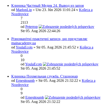
Клиника Частный Медик 24. Вывод из запоя
od
MarlonLip
» Uto 23. Jún 2026 11:01:24 v
Košeca a
Nozdrovice
7
2113
od
Peterrop
Str 05. Aug 2026 22:44:26
Різноманітні практичні записи, що представляє
mainacademy.ua
od
YoulaEcots
» Str 05. Aug 2026 21:45:52 v
Košeca a
Nozdrovice
0
10
od
YoulaEcots
Str 05. Aug 2026 21:45:52
Клиника Похмельная служба. Стационар
od
Ernesttoumb
» Str 05. Aug 2026 21:32:22 v
Košeca a
Nozdrovice
0
9
od
Ernesttoumb
Str 05. Aug 2026 21:32:22