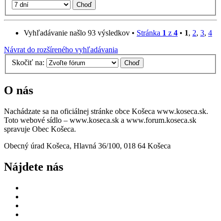
Vyhľadávanie našlo 93 výsledkov •
Stránka
1
z
4
•
1
,
2
,
3
,
4
Návrat do rozšíreného vyhľadávania
Skočiť na:
O nás
Nachádzate sa na oficiálnej stránke obce Košeca www.koseca.sk.
Toto webové sídlo – www.koseca.sk a www.forum.koseca.sk
spravuje Obec Košeca.
Obecný úrad Košeca, Hlavná 36/100, 018 64 Košeca
Nájdete nás