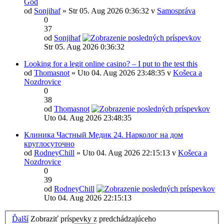
God
od
Sonjihaf
» Str 05. Aug 2026 0:36:32 v
Samospráva
0
37
od
Sonjihaf
Str 05. Aug 2026 0:36:32
Looking for a legit online casino? – I put to the test this
od
Thomasnot
» Uto 04. Aug 2026 23:48:35 v
Košeca a
Nozdrovice
0
38
od
Thomasnot
Uto 04. Aug 2026 23:48:35
Клиника Частный Медик 24. Нарколог на дом
круглосуточно
od
RodneyChill
» Uto 04. Aug 2026 22:15:13 v
Košeca a
Nozdrovice
0
39
od
RodneyChill
Uto 04. Aug 2026 22:15:13
Ďalší
Zobraziť príspevky z predchádzajúceho