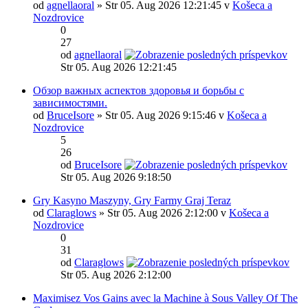
od
agnellaoral
» Str 05. Aug 2026 12:21:45 v
Košeca a
Nozdrovice
0
27
od
agnellaoral
Str 05. Aug 2026 12:21:45
Обзор важных аспектов здоровья и борьбы с
зависимостями.
od
BruceIsore
» Str 05. Aug 2026 9:15:46 v
Košeca a
Nozdrovice
5
26
od
BruceIsore
Str 05. Aug 2026 9:18:50
Gry Kasyno Maszyny, Gry Farmy Graj Teraz
od
Claraglows
» Str 05. Aug 2026 2:12:00 v
Košeca a
Nozdrovice
0
31
od
Claraglows
Str 05. Aug 2026 2:12:00
Maximisez Vos Gains avec la Machine à Sous Valley Of The