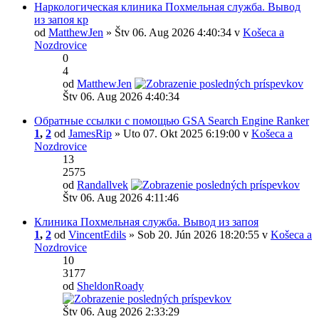
Наркологическая клиника Похмельная служба. Вывод
из запоя кр
od
MatthewJen
» Štv 06. Aug 2026 4:40:34 v
Košeca a
Nozdrovice
0
4
od
MatthewJen
Štv 06. Aug 2026 4:40:34
Обратные ссылки с помощью GSA Search Engine Ranker
1
,
2
od
JamesRip
» Uto 07. Okt 2025 6:19:00 v
Košeca a
Nozdrovice
13
2575
od
Randallvek
Štv 06. Aug 2026 4:11:46
Клиника Похмельная служба. Вывод из запоя
1
,
2
od
VincentEdils
» Sob 20. Jún 2026 18:20:55 v
Košeca a
Nozdrovice
10
3177
od
SheldonRoady
Štv 06. Aug 2026 2:33:29