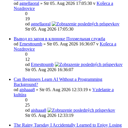
od
agnellaoral
» Str 05. Aug 2026 17:05:30 v
Košeca a
Nozdrovice
0
19
od
agnellaoral
Str 05. Aug 2026 17:05:30
Вывод из запоя в клинике Похмельная служба
od
Ernesttoumb
» Str 05. Aug 2026 16:36:07 v
Košeca a
Nozdrovice
0
12
od
Ernesttoumb
Str 05. Aug 2026 16:36:07
Can Beginners Learn AI Without a Programming
Background?
od
aishaaa8
» Str 05. Aug 2026 12:33:19 v
Vzdelanie a
kultúra
0
25
od
aishaaa8
Str 05. Aug 2026 12:33:19
The Rainy Tuesday I Accidentally Learned to Enjoy Losing