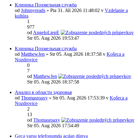
Клиника Похмельная служба
od
Johnnyreads
» Pia 31. Júl 2026 11:48:02 v
Vzdelanie a
kultúra
1
977
od
AngeloLiepE
Str 05. Aug 2026 19:53:47
Клиника Похмельная служба
od
MatthewJen
» Str 05. Aug 2026 18:37:58 v
Košeca a
Nozdrovice
0
7
od
MatthewJen
Str 05. Aug 2026 18:37:58
Анализ в области здоровья
od
Thomasroaxy
» Str 05. Aug 2026 17:53:39 v
Košeca a
Nozdrovice
2
13
od
Thomasroaxy
Str 05. Aug 2026 17:54:49
Gecə yarısı telefonumda açılan dünya