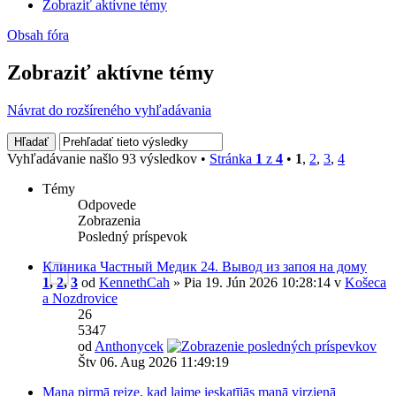
Zobraziť aktívne témy
Obsah fóra
Zobraziť aktívne témy
Návrat do rozšíreného vyhľadávania
Vyhľadávanie našlo 93 výsledkov •
Stránka
1
z
4
•
1
,
2
,
3
,
4
Témy
Odpovede
Zobrazenia
Posledný príspevok
Клиника Частный Медик 24. Вывод из запоя на дому
1
,
2
,
3
od
KennethCah
» Pia 19. Jún 2026 10:28:14 v
Košeca
a Nozdrovice
26
5347
od
Anthonycek
Štv 06. Aug 2026 11:49:19
Mana pirmā reize, kad laime ieskatījās manā virzienā