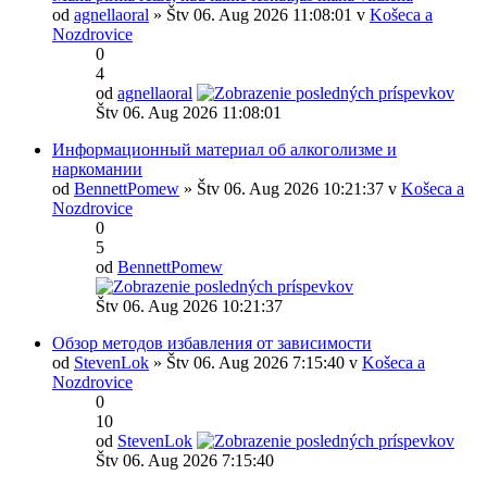
od
agnellaoral
» Štv 06. Aug 2026 11:08:01 v
Košeca a
Nozdrovice
0
4
od
agnellaoral
Štv 06. Aug 2026 11:08:01
Информационный материал об алкоголизме и
наркомании
od
BennettPomew
» Štv 06. Aug 2026 10:21:37 v
Košeca a
Nozdrovice
0
5
od
BennettPomew
Štv 06. Aug 2026 10:21:37
Обзор методов избавления от зависимости
od
StevenLok
» Štv 06. Aug 2026 7:15:40 v
Košeca a
Nozdrovice
0
10
od
StevenLok
Štv 06. Aug 2026 7:15:40