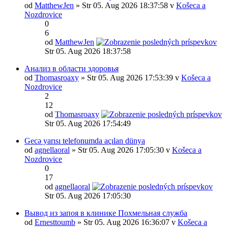
od
MatthewJen
» Str 05. Aug 2026 18:37:58 v
Košeca a
Nozdrovice
0
6
od
MatthewJen
Str 05. Aug 2026 18:37:58
Анализ в области здоровья
od
Thomasroaxy
» Str 05. Aug 2026 17:53:39 v
Košeca a
Nozdrovice
2
12
od
Thomasroaxy
Str 05. Aug 2026 17:54:49
Gecə yarısı telefonumda açılan dünya
od
agnellaoral
» Str 05. Aug 2026 17:05:30 v
Košeca a
Nozdrovice
0
17
od
agnellaoral
Str 05. Aug 2026 17:05:30
Вывод из запоя в клинике Похмельная служба
od
Ernesttoumb
» Str 05. Aug 2026 16:36:07 v
Košeca a