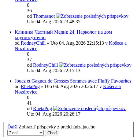
0
36
od
Thomasnot
Uto 04. Aug 2026 23:48:35
Клиника Частный Медик 24. Нарколог на дом
круглосуточно
od
RodneyChill
» Uto 04. Aug 2026 22:15:13 v
Košeca a
Nozdrovice
0
37
od
RodneyChill
Uto 04. Aug 2026 22:15:13
Jouez et Gagnez de Grosses Sommes avec Fluffy Favourites
od
RhetaPug
» Uto 04. Aug 2026 20:26:17 v
Košeca a
Nozdrovice
0
41
od
RhetaPug
Uto 04. Aug 2026 20:26:17
Ďalší
Zobraziť príspevky z predchádzajúceho