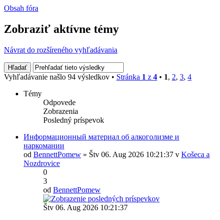
Obsah fóra
Zobraziť aktívne témy
Návrat do rozšíreného vyhľadávania
Vyhľadávanie našlo 94 výsledkov •
Stránka
1
z
4
•
1
,
2
,
3
,
4
Témy
Odpovede
Zobrazenia
Posledný príspevok
Информационный материал об алкоголизме и
наркомании
od
BennettPomew
» Štv 06. Aug 2026 10:21:37 v
Košeca a
Nozdrovice
0
3
od
BennettPomew
Štv 06. Aug 2026 10:21:37