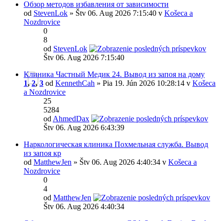
Обзор методов избавления от зависимости
od
StevenLok
» Štv 06. Aug 2026 7:15:40 v
Košeca a
Nozdrovice
0
8
od
StevenLok
Štv 06. Aug 2026 7:15:40
Клиника Частный Медик 24. Вывод из запоя на дому
1
,
2
,
3
od
KennethCah
» Pia 19. Jún 2026 10:28:14 v
Košeca
a Nozdrovice
25
5284
od
AhmedDax
Štv 06. Aug 2026 6:43:39
Наркологическая клиника Похмельная служба. Вывод
из запоя кр
od
MatthewJen
» Štv 06. Aug 2026 4:40:34 v
Košeca a
Nozdrovice
0
4
od
MatthewJen
Štv 06. Aug 2026 4:40:34