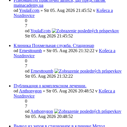
Різноманітні практичні записи, що представляє
mainacademy.ua
od
YoulaEcots
» Str 05. Aug 2026 21:45:52 v
Košeca a
Nozdrovice
0
7
od
YoulaEcots
Str 05. Aug 2026 21:45:52
Клиника Похмельная служба. Стационар
od
Ernesttoumb
» Str 05. Aug 2026 21:32:22 v
Košeca a
Nozdrovice
0
7
od
Ernesttoumb
Str 05. Aug 2026 21:32:22
Публикация о комплексном лечении.
od
Anthonygon
» Str 05. Aug 2026 20:48:52 v
Košeca a
Nozdrovice
0
7
od
Anthonygon
Str 05. Aug 2026 20:48:52
Вывод из запоя в стационаре в клинике Метод