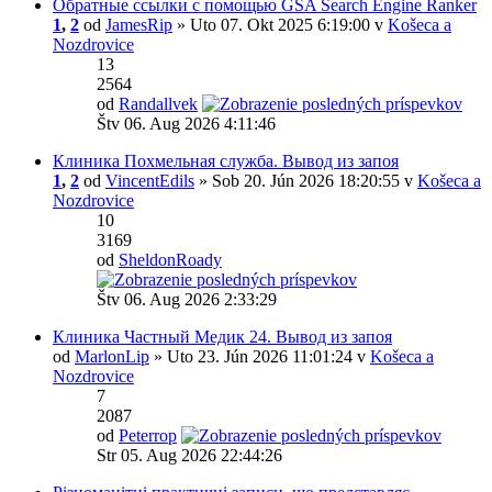
Обратные ссылки с помощью GSA Search Engine Ranker
1
,
2
od
JamesRip
» Uto 07. Okt 2025 6:19:00 v
Košeca a
Nozdrovice
13
2564
od
Randallvek
Štv 06. Aug 2026 4:11:46
Клиника Похмельная служба. Вывод из запоя
1
,
2
od
VincentEdils
» Sob 20. Jún 2026 18:20:55 v
Košeca a
Nozdrovice
10
3169
od
SheldonRoady
Štv 06. Aug 2026 2:33:29
Клиника Частный Медик 24. Вывод из запоя
od
MarlonLip
» Uto 23. Jún 2026 11:01:24 v
Košeca a
Nozdrovice
7
2087
od
Peterrop
Str 05. Aug 2026 22:44:26