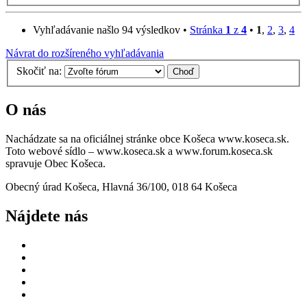
Vyhľadávanie našlo 94 výsledkov •
Stránka
1
z
4
•
1
,
2
,
3
,
4
Návrat do rozšíreného vyhľadávania
Skočiť na:
O nás
Nachádzate sa na oficiálnej stránke obce Košeca www.koseca.sk.
Toto webové sídlo – www.koseca.sk a www.forum.koseca.sk
spravuje Obec Košeca.
Obecný úrad Košeca, Hlavná 36/100, 018 64 Košeca
Nájdete nás