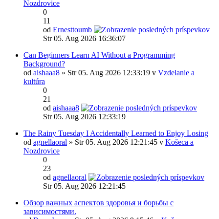
Nozdrovice
0
11
od
Ernesttoumb
Str 05. Aug 2026 16:36:07
Can Beginners Learn AI Without a Programming
Background?
od
aishaaa8
» Str 05. Aug 2026 12:33:19 v
Vzdelanie a
kultúra
0
21
od
aishaaa8
Str 05. Aug 2026 12:33:19
The Rainy Tuesday I Accidentally Learned to Enjoy Losing
od
agnellaoral
» Str 05. Aug 2026 12:21:45 v
Košeca a
Nozdrovice
0
23
od
agnellaoral
Str 05. Aug 2026 12:21:45
Обзор важных аспектов здоровья и борьбы с
зависимостями.