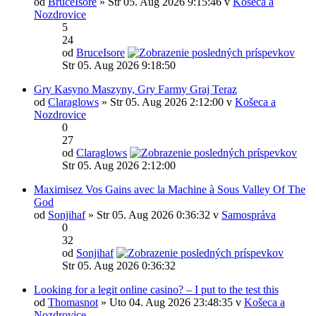
od
BruceIsore
» Str 05. Aug 2026 9:15:46 v
Košeca a
Nozdrovice
5
24
od
BruceIsore
Str 05. Aug 2026 9:18:50
Gry Kasyno Maszyny, Gry Farmy Graj Teraz
od
Claraglows
» Str 05. Aug 2026 2:12:00 v
Košeca a
Nozdrovice
0
27
od
Claraglows
Str 05. Aug 2026 2:12:00
Maximisez Vos Gains avec la Machine à Sous Valley Of The
God
od
Sonjihaf
» Str 05. Aug 2026 0:36:32 v
Samospráva
0
32
od
Sonjihaf
Str 05. Aug 2026 0:36:32
Looking for a legit online casino? – I put to the test this
od
Thomasnot
» Uto 04. Aug 2026 23:48:35 v
Košeca a
Nozdrovice