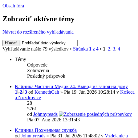
Obsah fóra
Zobraziť aktívne témy
Návrat do rozšíreného vyhľadávania
Vyhľadávanie našlo 79 výsledkov •
Stránka
1
z
4
•
1
,
2
,
3
,
4
Témy
Odpovede
Zobrazenia
Posledný príspevok
Клиника Частный Медик 24. Вывод из запоя на дому
1
,
2
,
3
od
KennethCah
» Pia 19. Jún 2026 10:28:14 v
Košeca
a Nozdrovice
28
5761
od
Johnnyreads
Pia 07. Aug 2026 13:31:43
Клиника Похмельная служба
od
Johnnyreads
» Pia 31. Júl 2026 11:48:02 v
Vzdelanie a