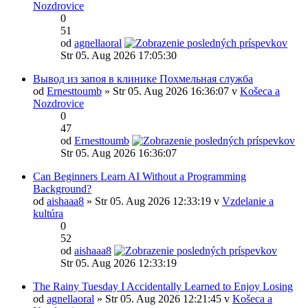
Nozdrovice
0
51
od
agnellaoral
Str 05. Aug 2026 17:05:30
Вывод из запоя в клинике Похмельная служба
od
Ernesttoumb
» Str 05. Aug 2026 16:36:07 v
Košeca a
Nozdrovice
0
47
od
Ernesttoumb
Str 05. Aug 2026 16:36:07
Can Beginners Learn AI Without a Programming
Background?
od
aishaaa8
» Str 05. Aug 2026 12:33:19 v
Vzdelanie a
kultúra
0
52
od
aishaaa8
Str 05. Aug 2026 12:33:19
The Rainy Tuesday I Accidentally Learned to Enjoy Losing
od
agnellaoral
» Str 05. Aug 2026 12:21:45 v
Košeca a