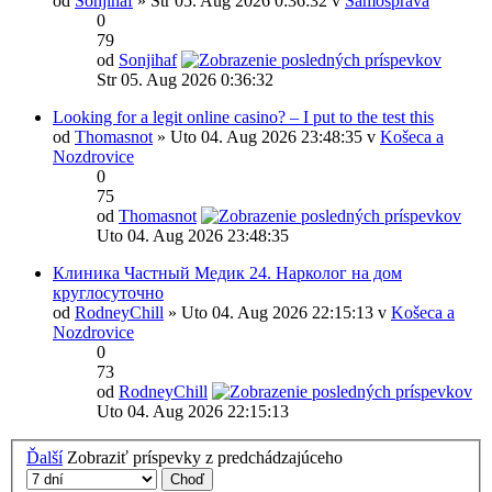
od
Sonjihaf
» Str 05. Aug 2026 0:36:32 v
Samospráva
0
79
od
Sonjihaf
Str 05. Aug 2026 0:36:32
Looking for a legit online casino? – I put to the test this
od
Thomasnot
» Uto 04. Aug 2026 23:48:35 v
Košeca a
Nozdrovice
0
75
od
Thomasnot
Uto 04. Aug 2026 23:48:35
Клиника Частный Медик 24. Нарколог на дом
круглосуточно
od
RodneyChill
» Uto 04. Aug 2026 22:15:13 v
Košeca a
Nozdrovice
0
73
od
RodneyChill
Uto 04. Aug 2026 22:15:13
Ďalší
Zobraziť príspevky z predchádzajúceho