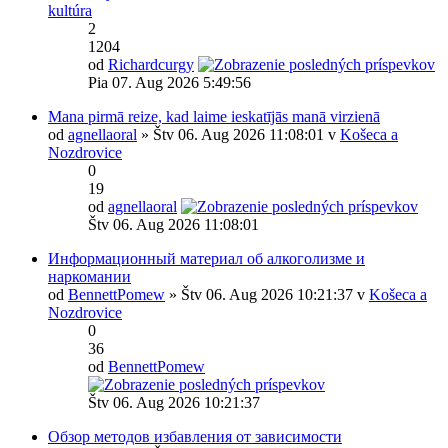
kultúra
2
1204
od
Richardcurgy
Pia 07. Aug 2026 5:49:56
Mana pirmā reize, kad laime ieskatījās manā virzienā
od
agnellaoral
» Štv 06. Aug 2026 11:08:01 v
Košeca a
Nozdrovice
0
19
od
agnellaoral
Štv 06. Aug 2026 11:08:01
Информационный материал об алкоголизме и
наркомании
od
BennettPomew
» Štv 06. Aug 2026 10:21:37 v
Košeca a
Nozdrovice
0
36
od
BennettPomew
Štv 06. Aug 2026 10:21:37
Обзор методов избавления от зависимости