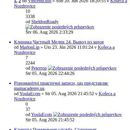
1
,
2
od
VincentEdils
» Sob 20. Jún 2026 18:20:55 v
Košeca a
Nozdrovice
10
3338
od
SheldonRoady
Štv 06. Aug 2026 2:33:29
Клиника Частный Медик 24. Вывод из запоя
od
MarlonLip
» Uto 23. Jún 2026 11:01:24 v
Košeca a
Nozdrovice
7
2244
od
Peterrop
Str 05. Aug 2026 22:44:26
Різноманітні практичні записи, що представляє
mainacademy.ua
od
YoulaEcots
» Str 05. Aug 2026 21:45:52 v
Košeca a
Nozdrovice
0
37
od
YoulaEcots
Str 05. Aug 2026 21:45:52
Клиника Похмельная служба. Стационар