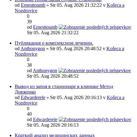
od
Ernesttoumb
» Str 05. Aug 2026 21:32:22 v
Košeca a
Nozdrovice
0
39
od
Ernesttoumb
Str 05. Aug 2026 21:32:22
Публикация о комплексном лечении.
od
Anthonygon
» Str 05. Aug 2026 20:48:52 v
Košeca a
Nozdrovice
0
38
od
Anthonygon
Str 05. Aug 2026 20:48:52
Вывод из запоя в стационаре в клинике Метод
Довженко
od
Edwarderele
» Str 05. Aug 2026 20:16:13 v
Košeca a
Nozdrovice
0
40
od
Edwarderele
Str 05. Aug 2026 20:16:13
Краткий анализ медицинских данных