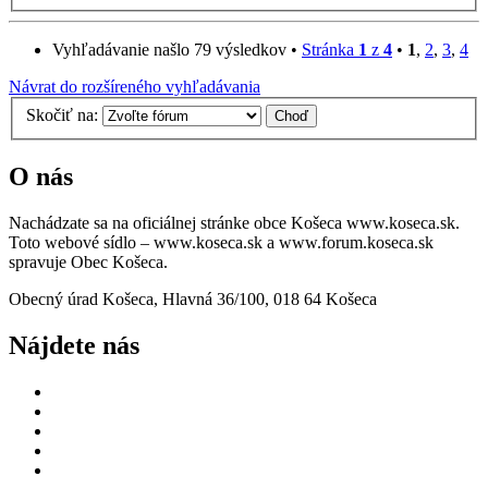
Vyhľadávanie našlo 79 výsledkov •
Stránka
1
z
4
•
1
,
2
,
3
,
4
Návrat do rozšíreného vyhľadávania
Skočiť na:
O nás
Nachádzate sa na oficiálnej stránke obce Košeca www.koseca.sk.
Toto webové sídlo – www.koseca.sk a www.forum.koseca.sk
spravuje Obec Košeca.
Obecný úrad Košeca, Hlavná 36/100, 018 64 Košeca
Nájdete nás