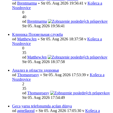
od
Brentmarma
» Str 05. Aug 2026 19:56:41 v
Košeca a
Nozdrovice
0
40
od
Brentmarma
Str 05. Aug 2026 19:56:41
Клиника Похмельная служба
od
MatthewJen
» Str 05. Aug 2026 18:37:58 v
Košeca a
Nozdrovice
0
35
od
MatthewJen
Str 05. Aug 2026 18:37:58
Анализ в области здоровья
od
Thomasroaxy
» Str 05. Aug 2026 17:53:39 v
Košeca a
Nozdrovice
2
35
od
Thomasroaxy
Str 05. Aug 2026 17:54:49
Gecə yarısı telefonumda açılan dünya
od
agnellaoral
» Str 05. Aug 2026 17:05:30 v
Košeca a