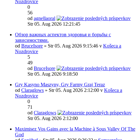
Nozdrovice
0
56
od
agnellaoral
Str 05. Aug 2026 12:21:45
Обзор важных аспектов здоровья и борьбы с
зависимостями.
od
BruceIsore
» Str 05. Aug 2026 9:15:46 v
Košeca a
Nozdrovice
5
49
od
BruceIsore
Str 05. Aug 2026 9:18:50
Gry Kasyno Maszyny, Gry Farmy Graj Teraz
od
Claraglows
» Str 05. Aug 2026 2:12:00 v
Košeca a
Nozdrovice
0
71
od
Claraglows
Str 05. Aug 2026 2:12:00
Maximisez Vos Gains avec la Machine à Sous Valley Of The
God