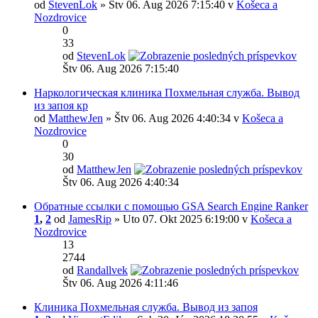
od
StevenLok
» Štv 06. Aug 2026 7:15:40 v
Košeca a
Nozdrovice
0
33
od
StevenLok
Štv 06. Aug 2026 7:15:40
Наркологическая клиника Похмельная служба. Вывод
из запоя кр
od
MatthewJen
» Štv 06. Aug 2026 4:40:34 v
Košeca a
Nozdrovice
0
30
od
MatthewJen
Štv 06. Aug 2026 4:40:34
Обратные ссылки с помощью GSA Search Engine Ranker
1
,
2
od
JamesRip
» Uto 07. Okt 2025 6:19:00 v
Košeca a
Nozdrovice
13
2744
od
Randallvek
Štv 06. Aug 2026 4:11:46
Клиника Похмельная служба. Вывод из запоя