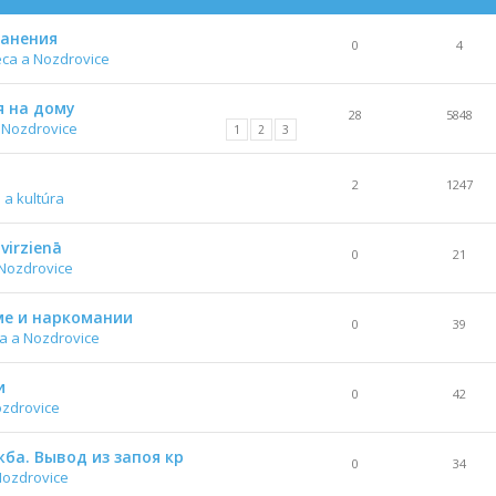
ранения
0
4
ca a Nozdrovice
я на дому
28
5848
 Nozdrovice
1
2
3
2
1247
 a kultúra
virzienā
0
21
Nozdrovice
е и наркомании
0
39
a a Nozdrovice
и
0
42
ozdrovice
ба. Вывод из запоя кр
0
34
Nozdrovice