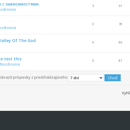
 с зависимостями.
5
61
ozdrovice
0
78
ozdrovice
Valley Of The God
0
86
he test this
0
81
 Nozdrovice
obraziť príspevky z predchádzajúceho
Vyhľ