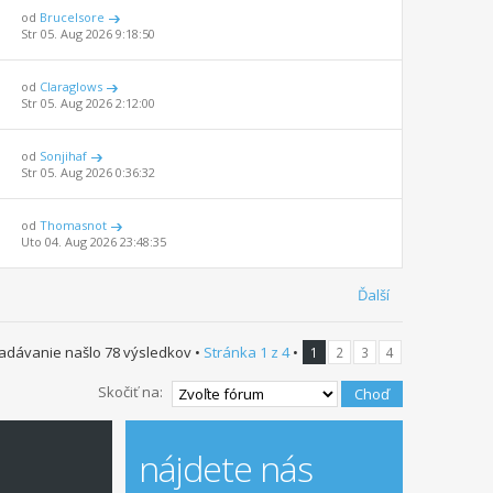
od
BruceIsore
Str 05. Aug 2026 9:18:50
od
Claraglows
Str 05. Aug 2026 2:12:00
od
Sonjihaf
Str 05. Aug 2026 0:36:32
od
Thomasnot
Uto 04. Aug 2026 23:48:35
Ďalší
adávanie našlo 78 výsledkov •
Stránka
1
z
4
•
1
2
3
4
Skočiť na:
nájdete nás