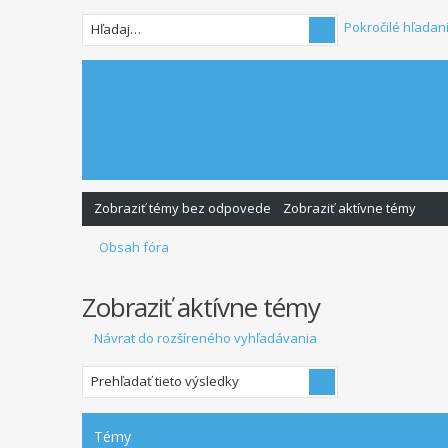
Pokročilé hľadan
Zobraziť témy bez odpovede
Zobraziť aktívne témy
Obsah fóra
Zobraziť aktívne témy
Návrat do rozšíreného vyhľadávania
Témy