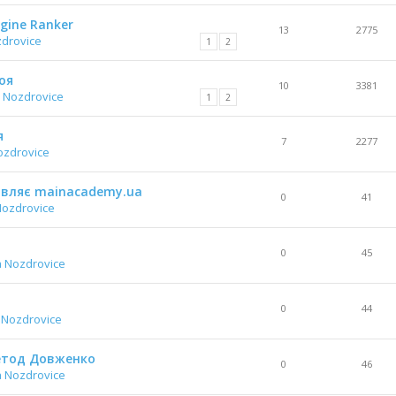
gine Ranker
13
2775
zdrovice
1
2
оя
10
3381
 Nozdrovice
1
2
я
7
2277
ozdrovice
тавляє mainacademy.ua
0
41
Nozdrovice
0
45
a Nozdrovice
0
44
 Nozdrovice
Метод Довженко
0
46
a Nozdrovice