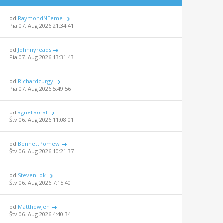
od
RaymondNEeme
Pia 07. Aug 2026 21:34:41
od
Johnnyreads
Pia 07. Aug 2026 13:31:43
od
Richardcurgy
Pia 07. Aug 2026 5:49:56
od
agnellaoral
Štv 06. Aug 2026 11:08:01
od
BennettPomew
Štv 06. Aug 2026 10:21:37
od
StevenLok
Štv 06. Aug 2026 7:15:40
od
MatthewJen
Štv 06. Aug 2026 4:40:34