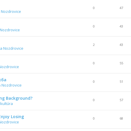
0
47
 Nozdrovice
0
43
 Nozdrovice
2
43
a Nozdrovice
0
55
Nozdrovice
жба
0
51
a Nozdrovice
ing Background?
0
57
 kultúra
Enjoy Losing
0
68
Nozdrovice