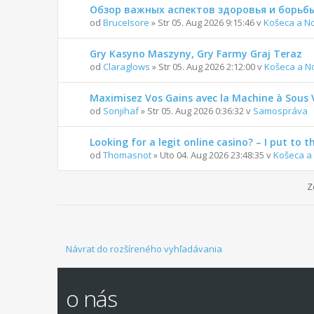
Обзор важных аспектов здоровья и борьбы
od
BruceIsore
» Str 05. Aug 2026 9:15:46 v
Košeca a N
Gry Kasyno Maszyny, Gry Farmy Graj Teraz
od
Claraglows
» Str 05. Aug 2026 2:12:00 v
Košeca a N
Maximisez Vos Gains avec la Machine à Sous 
od
Sonjihaf
» Str 05. Aug 2026 0:36:32 v
Samospráva
Looking for a legit online casino? – I put to t
od
Thomasnot
» Uto 04. Aug 2026 23:48:35 v
Košeca a
Z
Návrat do rozšíreného vyhľadávania
o nás