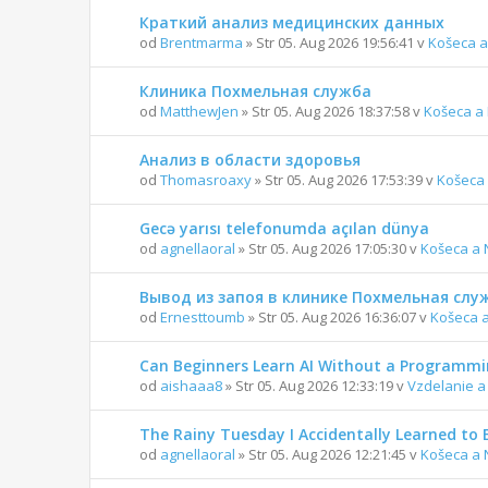
Краткий анализ медицинских данных
od
Brentmarma
» Str 05. Aug 2026 19:56:41 v
Košeca a
Клиника Похмельная служба
od
MatthewJen
» Str 05. Aug 2026 18:37:58 v
Košeca a
Анализ в области здоровья
od
Thomasroaxy
» Str 05. Aug 2026 17:53:39 v
Košeca 
Gecə yarısı telefonumda açılan dünya
od
agnellaoral
» Str 05. Aug 2026 17:05:30 v
Košeca a 
Вывод из запоя в клинике Похмельная слу
od
Ernesttoumb
» Str 05. Aug 2026 16:36:07 v
Košeca 
Can Beginners Learn AI Without a Programm
od
aishaaa8
» Str 05. Aug 2026 12:33:19 v
Vzdelanie a
The Rainy Tuesday I Accidentally Learned to 
od
agnellaoral
» Str 05. Aug 2026 12:21:45 v
Košeca a 