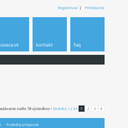
Registrovať
|
Prihlásenie
koseca.sk
kontakt
faq
adávanie našlo 78 výsledkov •
Stránka
1
z
4
•
1
2
3
4
a
Posledný príspevok