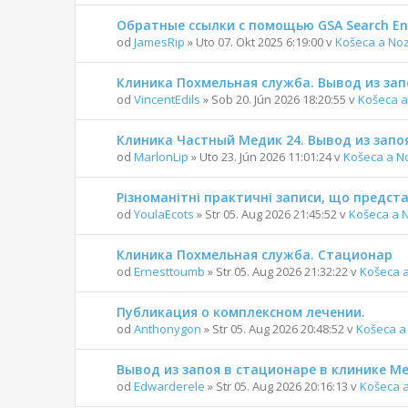
Обратные ссылки с помощью GSA Search En
od
JamesRip
» Uto 07. Okt 2025 6:19:00 v
Košeca a No
Клиника Похмельная служба. Вывод из зап
od
VincentEdils
» Sob 20. Jún 2026 18:20:55 v
Košeca a
Клиника Частный Медик 24. Вывод из запо
od
MarlonLip
» Uto 23. Jún 2026 11:01:24 v
Košeca a N
Різноманітні практичні записи, що предс
od
YoulaEcots
» Str 05. Aug 2026 21:45:52 v
Košeca a 
Клиника Похмельная служба. Стационар
od
Ernesttoumb
» Str 05. Aug 2026 21:32:22 v
Košeca 
Публикация о комплексном лечении.
od
Anthonygon
» Str 05. Aug 2026 20:48:52 v
Košeca a
Вывод из запоя в стационаре в клинике 
od
Edwarderele
» Str 05. Aug 2026 20:16:13 v
Košeca 