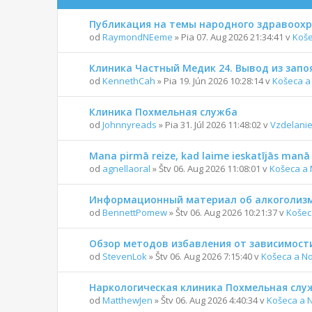
Публикация на темы народного здравоох
od
RaymondNEeme
» Pia 07. Aug 2026 21:34:41 v
Koše
Клиника Частный Медик 24. Вывод из запо
od
KennethCah
» Pia 19. Jún 2026 10:28:14 v
Košeca a
Клиника Похмельная служба
od
Johnnyreads
» Pia 31. Júl 2026 11:48:02 v
Vzdelanie
Mana pirmā reize, kad laime ieskatījās manā 
od
agnellaoral
» Štv 06. Aug 2026 11:08:01 v
Košeca a 
Информационный материал об алкоголизм
od
BennettPomew
» Štv 06. Aug 2026 10:21:37 v
Košec
Обзор методов избавления от зависимост
od
StevenLok
» Štv 06. Aug 2026 7:15:40 v
Košeca a N
Наркологическая клиника Похмельная служ
od
MatthewJen
» Štv 06. Aug 2026 4:40:34 v
Košeca a 