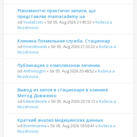
Різноманітні практичні записи, що
представляє mainacademy.ua
od
YoulaEcots
» Str 05. Aug 2026 21:45:52 v
Košeca a
Nozdrovice
Клиника Похмельная служба. Стационар
od
Ernesttoumb
» Str 05. Aug 2026 21:32:22 v
Košeca a
Nozdrovice
Публикация о комплексном лечении.
od
Anthonygon
» Str 05. Aug 2026 20:48:52 v
Košeca a
Nozdrovice
Вывод из запоя в стационаре в клинике
Метод Довженко
od
Edwarderele
» Str 05. Aug 2026 20:16:13 v
Košeca a
Nozdrovice
Краткий анализ медицинских данных
od
Brentmarma
» Str 05. Aug 2026 19:56:41 v
Košeca a
Nozdrovice