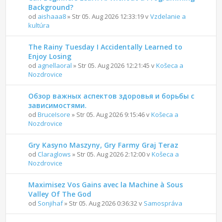
Background?
od
aishaaa8
» Str 05. Aug 2026 12:33:19 v
Vzdelanie a
kultúra
The Rainy Tuesday I Accidentally Learned to
Enjoy Losing
od
agnellaoral
» Str 05. Aug 2026 12:21:45 v
Košeca a
Nozdrovice
Обзор важных аспектов здоровья и борьбы с
зависимостями.
od
BruceIsore
» Str 05. Aug 2026 9:15:46 v
Košeca a
Nozdrovice
Gry Kasyno Maszyny, Gry Farmy Graj Teraz
od
Claraglows
» Str 05. Aug 2026 2:12:00 v
Košeca a
Nozdrovice
Maximisez Vos Gains avec la Machine à Sous
Valley Of The God
od
Sonjihaf
» Str 05. Aug 2026 0:36:32 v
Samospráva