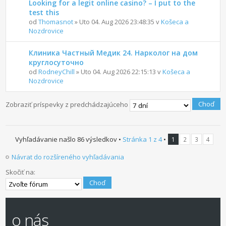
Looking for a legit online casino? – I put to the
test this
od
Thomasnot
» Uto 04. Aug 2026 23:48:35 v
Košeca a
Nozdrovice
Клиника Частный Медик 24. Нарколог на дом
круглосуточно
od
RodneyChill
» Uto 04. Aug 2026 22:15:13 v
Košeca a
Nozdrovice
Ďalší
Zobraziť príspevky z predchádzajúceho
Vyhľadávanie našlo 86 výsledkov •
Stránka
1
z
4
•
1
2
3
4
Návrat do rozšíreného vyhľadávania
Skočiť na:
o nás