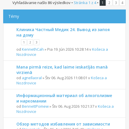
Vyhľadávanie našlo 86 výsledkov •
Stránka
1
z
4
•
1
2
3
4
Témy
Клиника Частный Медик 24. Вывод из запоя
на дому
1
2
3
od
KennethCah
» Pia 19. Jún 2026 10:28:14 v
Košeca a
Nozdrovice
Mana pirmā reize, kad laime ieskatījās manā
virzienā
od
agnellaoral
» Štv 06. Aug 2026 11:08:01 v
Košeca a
Nozdrovice
Информационный материал об алкоголизме
и наркомании
od
BennettPomew
» Štv 06. Aug 2026 10:21:37 v
Košeca a
Nozdrovice
Обзор методов избавления от зависимости