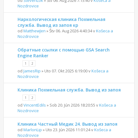
od
StevenLok
» Štv 06. Aug 2026 7:15:40 v
Košeca a
Nozdrovice
Наркологическая клиника Похмельная
служба. Вывод из запоя кр
od
MatthewJen
» Štv 06. Aug 2026 4:40:34 v
Košeca a
Nozdrovice
Обратные ссылки с помощью GSA Search
Engine Ranker
1
2
od
JamesRip
» Uto 07. Okt 2025 6:19:00 v
Košeca a
Nozdrovice
Клиника Похмельная служба. Вывод из запоя
1
2
od
VincentEdils
» Sob 20. Jún 2026 18:20:55 v
Košeca a
Nozdrovice
Клиника Частный Медик 24. Вывод из запоя
od
MarlonLip
» Uto 23. Jún 2026 11:01:24 v
Košeca a
Nozdrovice