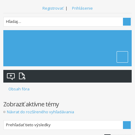
Registrovať
|
Prihlásenie
Obsah fóra
Zobraziť aktívne témy
Návrat do rozšíreného vyhľadávania