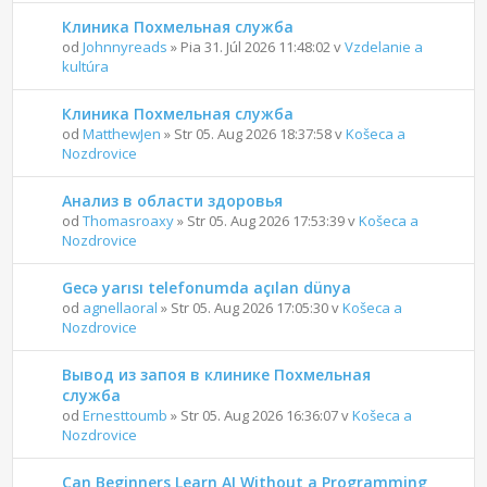
Клиника Похмельная служба
od
Johnnyreads
» Pia 31. Júl 2026 11:48:02 v
Vzdelanie a
kultúra
Клиника Похмельная служба
od
MatthewJen
» Str 05. Aug 2026 18:37:58 v
Košeca a
Nozdrovice
Анализ в области здоровья
od
Thomasroaxy
» Str 05. Aug 2026 17:53:39 v
Košeca a
Nozdrovice
Gecə yarısı telefonumda açılan dünya
od
agnellaoral
» Str 05. Aug 2026 17:05:30 v
Košeca a
Nozdrovice
Вывод из запоя в клинике Похмельная
служба
od
Ernesttoumb
» Str 05. Aug 2026 16:36:07 v
Košeca a
Nozdrovice
Can Beginners Learn AI Without a Programming