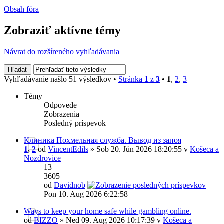
Obsah fóra
Zobraziť aktívne témy
Návrat do rozšíreného vyhľadávania
Vyhľadávanie našlo 51 výsledkov •
Stránka
1
z
3
•
1
,
2
,
3
Témy
Odpovede
Zobrazenia
Posledný príspevok
Клиника Похмельная служба. Вывод из запоя
1
,
2
od
VincentEdils
» Sob 20. Jún 2026 18:20:55 v
Košeca a
Nozdrovice
13
3605
od
Davidnob
Pon 10. Aug 2026 6:22:58
Ways to keep your home safe while gambling online.
od
BIZZO
» Ned 09. Aug 2026 10:17:39 v
Košeca a