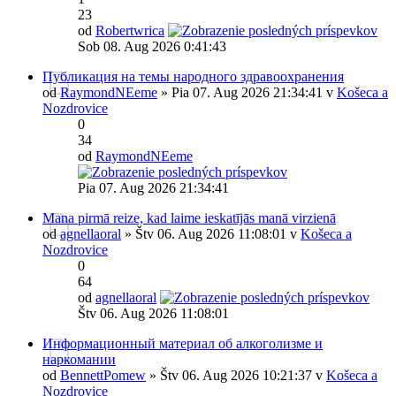
23
od
Robertwrica
Sob 08. Aug 2026 0:41:43
Публикация на темы народного здравоохранения
od
RaymondNEeme
» Pia 07. Aug 2026 21:34:41 v
Košeca a
Nozdrovice
0
34
od
RaymondNEeme
Pia 07. Aug 2026 21:34:41
Mana pirmā reize, kad laime ieskatījās manā virzienā
od
agnellaoral
» Štv 06. Aug 2026 11:08:01 v
Košeca a
Nozdrovice
0
64
od
agnellaoral
Štv 06. Aug 2026 11:08:01
Информационный материал об алкоголизме и
наркомании
od
BennettPomew
» Štv 06. Aug 2026 10:21:37 v
Košeca a
Nozdrovice