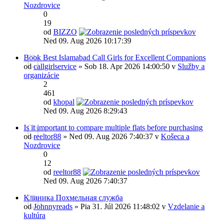
Nozdrovice
0
19
od
BIZZO
Ned 09. Aug 2026 10:17:39
Book Best Islamabad Call Girls for Excellent Companions
od
callgirlservice
» Sob 18. Apr 2026 14:00:50 v
Služby a
organizácie
2
461
od
khopal
Ned 09. Aug 2026 8:29:43
Is it important to compare multiple flats before purchasing
od
reeltor88
» Ned 09. Aug 2026 7:40:37 v
Košeca a
Nozdrovice
0
12
od
reeltor88
Ned 09. Aug 2026 7:40:37
Клиника Похмельная служба
od
Johnnyreads
» Pia 31. Júl 2026 11:48:02 v
Vzdelanie a
kultúra