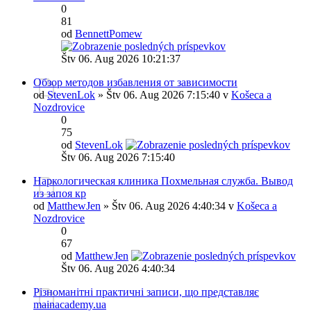
0
81
od
BennettPomew
Štv 06. Aug 2026 10:21:37
Обзор методов избавления от зависимости
od
StevenLok
» Štv 06. Aug 2026 7:15:40 v
Košeca a
Nozdrovice
0
75
od
StevenLok
Štv 06. Aug 2026 7:15:40
Наркологическая клиника Похмельная служба. Вывод
из запоя кр
od
MatthewJen
» Štv 06. Aug 2026 4:40:34 v
Košeca a
Nozdrovice
0
67
od
MatthewJen
Štv 06. Aug 2026 4:40:34
Різноманітні практичні записи, що представляє
mainacademy.ua