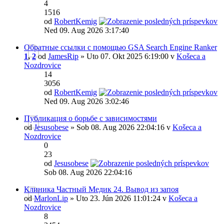
4
1516
od
RobertKemig
Ned 09. Aug 2026 3:17:40
Обратные ссылки с помощью GSA Search Engine Ranker
1
,
2
od
JamesRip
» Uto 07. Okt 2025 6:19:00 v
Košeca a
Nozdrovice
14
3056
od
RobertKemig
Ned 09. Aug 2026 3:02:46
Публикация о борьбе с зависимостями
od
Jesusobese
» Sob 08. Aug 2026 22:04:16 v
Košeca a
Nozdrovice
0
23
od
Jesusobese
Sob 08. Aug 2026 22:04:16
Клиника Частный Медик 24. Вывод из запоя
od
MarlonLip
» Uto 23. Jún 2026 11:01:24 v
Košeca a
Nozdrovice
8