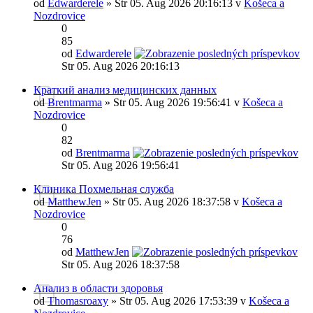
od
Edwarderele
» Str 05. Aug 2026 20:16:13 v
Košeca a
Nozdrovice
0
85
od
Edwarderele
Str 05. Aug 2026 20:16:13
Краткий анализ медицинских данных
od
Brentmarma
» Str 05. Aug 2026 19:56:41 v
Košeca a
Nozdrovice
0
82
od
Brentmarma
Str 05. Aug 2026 19:56:41
Клиника Похмельная служба
od
MatthewJen
» Str 05. Aug 2026 18:37:58 v
Košeca a
Nozdrovice
0
76
od
MatthewJen
Str 05. Aug 2026 18:37:58
Анализ в области здоровья
od
Thomasroaxy
» Str 05. Aug 2026 17:53:39 v
Košeca a