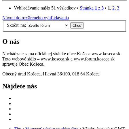
Vyhľadávanie našlo 51 výsledkov •
Stránka
1
z
3
•
1
,
2
,
3
Návrat do rozšíreného vyhľadávania
Skočiť na:
O nás
Nachádzate sa na oficiálnej stránke obce Košeca www.koseca.sk.
Toto webové sídlo – www.koseca.sk a www.forum.koseca.sk
spravuje Obec Košeca.
Obecný úrad Košeca, Hlavná 36/100, 018 64 Košeca
Nájdete nás
Tím
•
Vymazať všetky cookies fóra
• Všetky časy sú v GMT