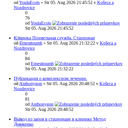
od
YoulaEcots
» Str 05. Aug 2026 21:45:52 v
Košeca a
Nozdrovice
0
76
od
YoulaEcots
Str 05. Aug 2026 21:45:52
Клиника Похмельная служба. Стационар
od
Ernesttoumb
» Str 05. Aug 2026 21:32:22 v
Košeca a
Nozdrovice
0
84
od
Ernesttoumb
Str 05. Aug 2026 21:32:22
Публикация о комплексном лечении.
od
Anthonygon
» Str 05. Aug 2026 20:48:52 v
Košeca a
Nozdrovice
0
81
od
Anthonygon
Str 05. Aug 2026 20:48:52
Вывод из запоя в стационаре в клинике Метод
Довженко