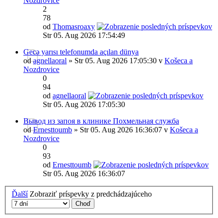
Nozdrovice
2
78
od
Thomasroaxy
Str 05. Aug 2026 17:54:49
Gecə yarısı telefonumda açılan dünya
od
agnellaoral
» Str 05. Aug 2026 17:05:30 v
Košeca a
Nozdrovice
0
94
od
agnellaoral
Str 05. Aug 2026 17:05:30
Вывод из запоя в клинике Похмельная служба
od
Ernesttoumb
» Str 05. Aug 2026 16:36:07 v
Košeca a
Nozdrovice
0
93
od
Ernesttoumb
Str 05. Aug 2026 16:36:07
Ďalší
Zobraziť príspevky z predchádzajúceho