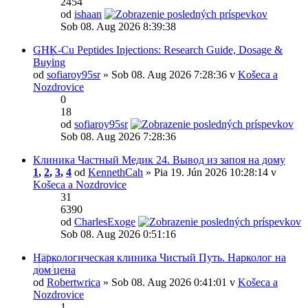
2454
od
ishaan
Sob 08. Aug 2026 8:39:38
GHK-Cu Peptides Injections: Research Guide, Dosage &
Buying
od
sofiaroy95sr
» Sob 08. Aug 2026 7:28:36 v
Košeca a
Nozdrovice
0
18
od
sofiaroy95sr
Sob 08. Aug 2026 7:28:36
Клиника Частный Медик 24. Вывод из запоя на дому
1
,
2
,
3
,
4
od
KennethCah
» Pia 19. Jún 2026 10:28:14 v
Košeca a Nozdrovice
31
6390
od
CharlesExoge
Sob 08. Aug 2026 0:51:16
Наркологическая клиника Чистый Путь. Нарколог на
дом цена
od
Robertwrica
» Sob 08. Aug 2026 0:41:01 v
Košeca a
Nozdrovice
1