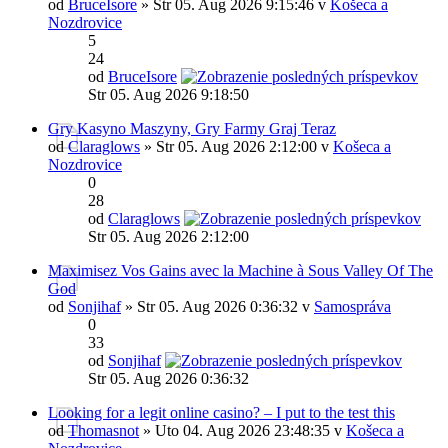
od
BruceIsore
» Str 05. Aug 2026 9:15:46 v
Košeca a
Nozdrovice
5
24
od
BruceIsore
Str 05. Aug 2026 9:18:50
Gry Kasyno Maszyny, Gry Farmy Graj Teraz
od
Claraglows
» Str 05. Aug 2026 2:12:00 v
Košeca a
Nozdrovice
0
28
od
Claraglows
Str 05. Aug 2026 2:12:00
Maximisez Vos Gains avec la Machine à Sous Valley Of The
God
od
Sonjihaf
» Str 05. Aug 2026 0:36:32 v
Samospráva
0
33
od
Sonjihaf
Str 05. Aug 2026 0:36:32
Looking for a legit online casino? – I put to the test this
od
Thomasnot
» Uto 04. Aug 2026 23:48:35 v
Košeca a