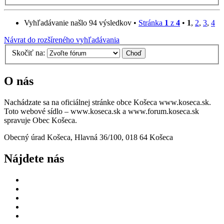
Vyhľadávanie našlo 94 výsledkov •
Stránka
1
z
4
•
1
,
2
,
3
,
4
Návrat do rozšíreného vyhľadávania
Skočiť na:
O nás
Nachádzate sa na oficiálnej stránke obce Košeca www.koseca.sk.
Toto webové sídlo – www.koseca.sk a www.forum.koseca.sk
spravuje Obec Košeca.
Obecný úrad Košeca, Hlavná 36/100, 018 64 Košeca
Nájdete nás