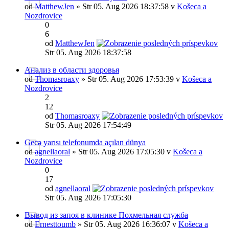
od
MatthewJen
» Str 05. Aug 2026 18:37:58 v
Košeca a
Nozdrovice
0
6
od
MatthewJen
Str 05. Aug 2026 18:37:58
Анализ в области здоровья
od
Thomasroaxy
» Str 05. Aug 2026 17:53:39 v
Košeca a
Nozdrovice
2
12
od
Thomasroaxy
Str 05. Aug 2026 17:54:49
Gecə yarısı telefonumda açılan dünya
od
agnellaoral
» Str 05. Aug 2026 17:05:30 v
Košeca a
Nozdrovice
0
17
od
agnellaoral
Str 05. Aug 2026 17:05:30
Вывод из запоя в клинике Похмельная служба
od
Ernesttoumb
» Str 05. Aug 2026 16:36:07 v
Košeca a