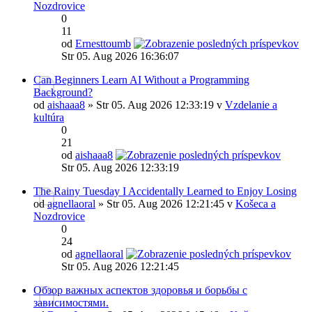
Nozdrovice
0
11
od
Ernesttoumb
Str 05. Aug 2026 16:36:07
Can Beginners Learn AI Without a Programming
Background?
od
aishaaa8
» Str 05. Aug 2026 12:33:19 v
Vzdelanie a
kultúra
0
21
od
aishaaa8
Str 05. Aug 2026 12:33:19
The Rainy Tuesday I Accidentally Learned to Enjoy Losing
od
agnellaoral
» Str 05. Aug 2026 12:21:45 v
Košeca a
Nozdrovice
0
24
od
agnellaoral
Str 05. Aug 2026 12:21:45
Обзор важных аспектов здоровья и борьбы с
зависимостями.