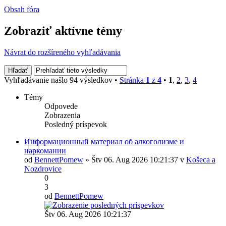
Obsah fóra
Zobraziť aktívne témy
Návrat do rozšíreného vyhľadávania
Vyhľadávanie našlo 94 výsledkov •
Stránka
1
z
4
•
1
,
2
,
3
,
4
Témy
Odpovede
Zobrazenia
Posledný príspevok
Информационный материал об алкоголизме и
наркомании
od
BennettPomew
» Štv 06. Aug 2026 10:21:37 v
Košeca a
Nozdrovice
0
3
od
BennettPomew
Štv 06. Aug 2026 10:21:37