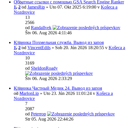
Обратные ссылки с помощью GSA Search Engine Ranker
1
,
2
od
JamesRip
» Uto 07. Okt 2025 6:19:00 v
Košeca a
Nozdrovice
13
2566
od
Randallvek
Štv 06. Aug 2026 4:11:46
Клиника Похмельная служба. Вывод из запоя
1
,
2
od
VincentEdils
» Sob 20. Jún 2026 18:20:55 v
Košeca a
Nozdrovice
10
3169
od
SheldonRoady
Štv 06. Aug 2026 2:33:29
Клиника Частный Медик 24. Вывод из запоя
od
MarlonLip
» Uto 23. Jún 2026 11:01:24 v
Košeca a
Nozdrovice
7
2087
od
Peterrop
Str 05. Aug 2026 22:44:26