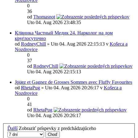
Nozdrovice
0
36
od
Thomasnot
Uto 04. Aug 2026 23:48:35
Клиника Частный Медик 24. Нарколог на дом
круглосуточно
od
RodneyChill
» Uto 04. Aug 2026 22:15:13 v
Košeca a
Nozdrovice
0
37
od
RodneyChill
Uto 04. Aug 2026 22:15:13
Jouez et Gagnez de Grosses Sommes avec Fluffy Favourites
od
RhetaPug
» Uto 04. Aug 2026 20:26:17 v
Košeca a
Nozdrovice
0
41
od
RhetaPug
Uto 04. Aug 2026 20:26:17
Ďalší
Zobraziť príspevky z predchádzajúceho