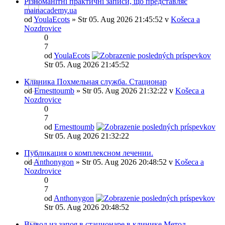
Різноманітні практичні записи, що представляє
mainacademy.ua
od
YoulaEcots
» Str 05. Aug 2026 21:45:52 v
Košeca a
Nozdrovice
0
7
od
YoulaEcots
Str 05. Aug 2026 21:45:52
Клиника Похмельная служба. Стационар
od
Ernesttoumb
» Str 05. Aug 2026 21:32:22 v
Košeca a
Nozdrovice
0
7
od
Ernesttoumb
Str 05. Aug 2026 21:32:22
Публикация о комплексном лечении.
od
Anthonygon
» Str 05. Aug 2026 20:48:52 v
Košeca a
Nozdrovice
0
7
od
Anthonygon
Str 05. Aug 2026 20:48:52
Вывод из запоя в стационаре в клинике Метод