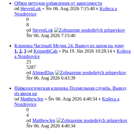
Обзор методов избавления от зависимости
od
StevenLok
» Štv 06. Aug 2026 7:15:40 v
Košeca a
Nozdrovice
0
8
od
StevenLok
Štv 06. Aug 2026 7:15:40
Клиника Частный Медик 24. Вывод из запоя на дому
1
,
2
,
3
od
KennethCah
» Pia 19. Jún 2026 10:28:14 v
Košeca
a Nozdrovice
25
5287
od
AhmedDax
Štv 06. Aug 2026 6:43:39
Наркологическая клиника Похмельная служба. Вывод
из запоя кр
od
MatthewJen
» Štv 06. Aug 2026 4:40:34 v
Košeca a
Nozdrovice
0
4
od
MatthewJen
Štv 06. Aug 2026 4:40:34