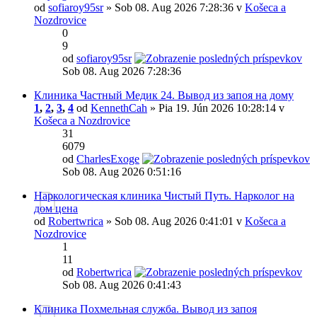
od
sofiaroy95sr
» Sob 08. Aug 2026 7:28:36 v
Košeca a
Nozdrovice
0
9
od
sofiaroy95sr
Sob 08. Aug 2026 7:28:36
Клиника Частный Медик 24. Вывод из запоя на дому
1
,
2
,
3
,
4
od
KennethCah
» Pia 19. Jún 2026 10:28:14 v
Košeca a Nozdrovice
31
6079
od
CharlesExoge
Sob 08. Aug 2026 0:51:16
Наркологическая клиника Чистый Путь. Нарколог на
дом цена
od
Robertwrica
» Sob 08. Aug 2026 0:41:01 v
Košeca a
Nozdrovice
1
11
od
Robertwrica
Sob 08. Aug 2026 0:41:43
Клиника Похмельная служба. Вывод из запоя