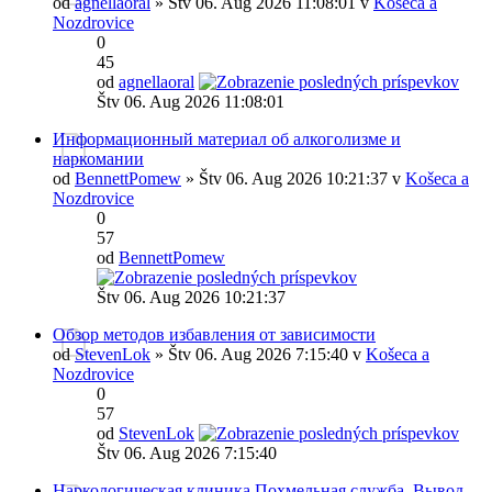
od
agnellaoral
» Štv 06. Aug 2026 11:08:01 v
Košeca a
Nozdrovice
0
45
od
agnellaoral
Štv 06. Aug 2026 11:08:01
Информационный материал об алкоголизме и
наркомании
od
BennettPomew
» Štv 06. Aug 2026 10:21:37 v
Košeca a
Nozdrovice
0
57
od
BennettPomew
Štv 06. Aug 2026 10:21:37
Обзор методов избавления от зависимости
od
StevenLok
» Štv 06. Aug 2026 7:15:40 v
Košeca a
Nozdrovice
0
57
od
StevenLok
Štv 06. Aug 2026 7:15:40
Наркологическая клиника Похмельная служба. Вывод