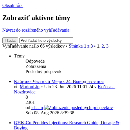
Obsah fóra
Zobraziť aktívne témy
Návrat do rozšíreného vyhľadávania
Vyhľadávanie našlo 66 výsledkov •
Stránka
1
z
3
•
1
,
2
,
3
Témy
Odpovede
Zobrazenia
Posledný príspevok
Клиника Частный Медик 24. Вывод из запоя
od
MarlonLip
» Uto 23. Jún 2026 11:01:24 v
Košeca a
Nozdrovice
8
2361
od
ishaan
Sob 08. Aug 2026 8:39:38
GHK-Cu Peptides Injections: Research Guide, Dosage &
Buying