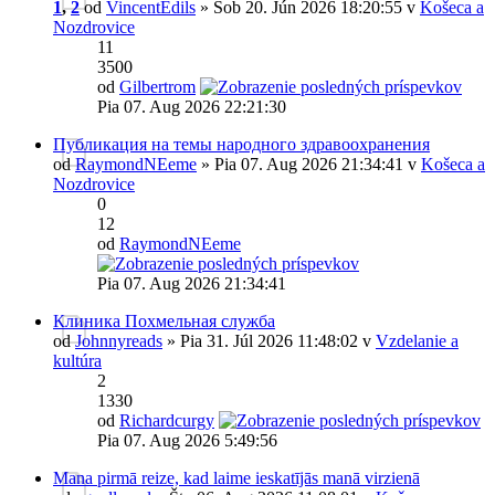
1
,
2
od
VincentEdils
» Sob 20. Jún 2026 18:20:55 v
Košeca a
Nozdrovice
11
3500
od
Gilbertrom
Pia 07. Aug 2026 22:21:30
Публикация на темы народного здравоохранения
od
RaymondNEeme
» Pia 07. Aug 2026 21:34:41 v
Košeca a
Nozdrovice
0
12
od
RaymondNEeme
Pia 07. Aug 2026 21:34:41
Клиника Похмельная служба
od
Johnnyreads
» Pia 31. Júl 2026 11:48:02 v
Vzdelanie a
kultúra
2
1330
od
Richardcurgy
Pia 07. Aug 2026 5:49:56
Mana pirmā reize, kad laime ieskatījās manā virzienā