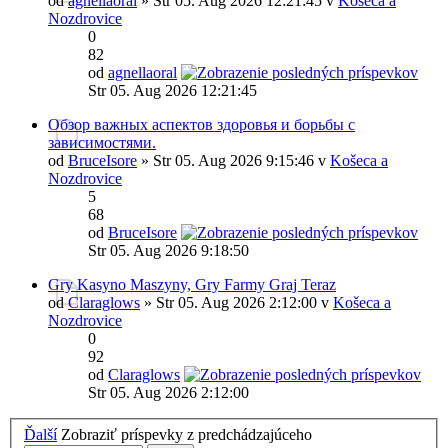
od
agnellaoral
» Str 05. Aug 2026 12:21:45 v
Košeca a
Nozdrovice
0
82
od
agnellaoral
Str 05. Aug 2026 12:21:45
Обзор важных аспектов здоровья и борьбы с
зависимостями.
od
BruceIsore
» Str 05. Aug 2026 9:15:46 v
Košeca a
Nozdrovice
5
68
od
BruceIsore
Str 05. Aug 2026 9:18:50
Gry Kasyno Maszyny, Gry Farmy Graj Teraz
od
Claraglows
» Str 05. Aug 2026 2:12:00 v
Košeca a
Nozdrovice
0
92
od
Claraglows
Str 05. Aug 2026 2:12:00
Ďalší
Zobraziť príspevky z predchádzajúceho