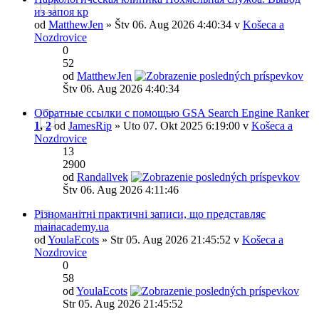
из запоя кр
od
MatthewJen
» Štv 06. Aug 2026 4:40:34 v
Košeca a
Nozdrovice
0
52
od
MatthewJen
Štv 06. Aug 2026 4:40:34
Обратные ссылки с помощью GSA Search Engine Ranker
1
,
2
od
JamesRip
» Uto 07. Okt 2025 6:19:00 v
Košeca a
Nozdrovice
13
2900
od
Randallvek
Štv 06. Aug 2026 4:11:46
Різноманітні практичні записи, що представляє
mainacademy.ua
od
YoulaEcots
» Str 05. Aug 2026 21:45:52 v
Košeca a
Nozdrovice
0
58
od
YoulaEcots
Str 05. Aug 2026 21:45:52