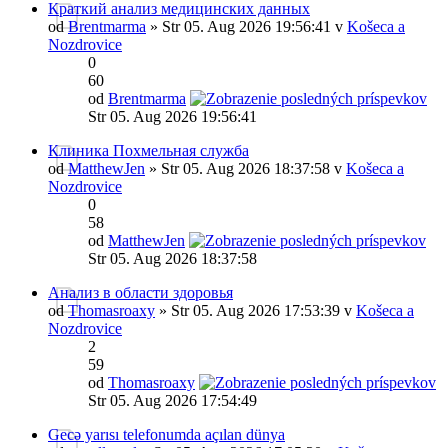
Краткий анализ медицинских данных
od
Brentmarma
» Str 05. Aug 2026 19:56:41 v
Košeca a
Nozdrovice
0
60
od
Brentmarma
Str 05. Aug 2026 19:56:41
Клиника Похмельная служба
od
MatthewJen
» Str 05. Aug 2026 18:37:58 v
Košeca a
Nozdrovice
0
58
od
MatthewJen
Str 05. Aug 2026 18:37:58
Анализ в области здоровья
od
Thomasroaxy
» Str 05. Aug 2026 17:53:39 v
Košeca a
Nozdrovice
2
59
od
Thomasroaxy
Str 05. Aug 2026 17:54:49
Gecə yarısı telefonumda açılan dünya