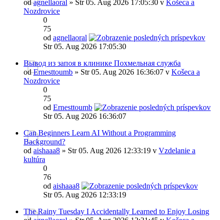
od
agnellaoral
» Str 05. Aug 2026 17:05:30 v
Košeca a
Nozdrovice
0
75
od
agnellaoral
Str 05. Aug 2026 17:05:30
Вывод из запоя в клинике Похмельная служба
od
Ernesttoumb
» Str 05. Aug 2026 16:36:07 v
Košeca a
Nozdrovice
0
75
od
Ernesttoumb
Str 05. Aug 2026 16:36:07
Can Beginners Learn AI Without a Programming
Background?
od
aishaaa8
» Str 05. Aug 2026 12:33:19 v
Vzdelanie a
kultúra
0
76
od
aishaaa8
Str 05. Aug 2026 12:33:19
The Rainy Tuesday I Accidentally Learned to Enjoy Losing