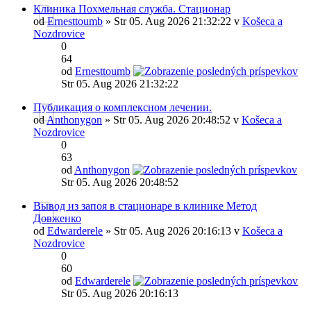
Клиника Похмельная служба. Стационар
od
Ernesttoumb
» Str 05. Aug 2026 21:32:22 v
Košeca a
Nozdrovice
0
64
od
Ernesttoumb
Str 05. Aug 2026 21:32:22
Публикация о комплексном лечении.
od
Anthonygon
» Str 05. Aug 2026 20:48:52 v
Košeca a
Nozdrovice
0
63
od
Anthonygon
Str 05. Aug 2026 20:48:52
Вывод из запоя в стационаре в клинике Метод
Довженко
od
Edwarderele
» Str 05. Aug 2026 20:16:13 v
Košeca a
Nozdrovice
0
60
od
Edwarderele
Str 05. Aug 2026 20:16:13