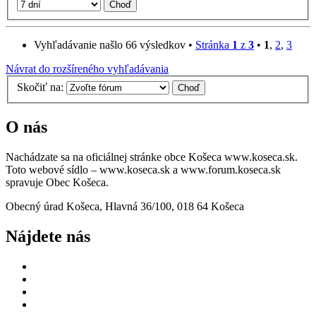
Vyhľadávanie našlo 66 výsledkov •
Stránka
1
z
3
•
1
,
2
,
3
Návrat do rozšíreného vyhľadávania
Skočiť na:
O nás
Nachádzate sa na oficiálnej stránke obce Košeca www.koseca.sk.
Toto webové sídlo – www.koseca.sk a www.forum.koseca.sk
spravuje Obec Košeca.
Obecný úrad Košeca, Hlavná 36/100, 018 64 Košeca
Nájdete nás