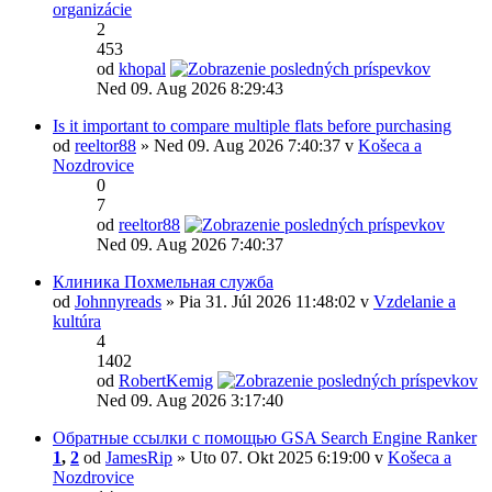
organizácie
2
453
od
khopal
Ned 09. Aug 2026 8:29:43
Is it important to compare multiple flats before purchasing
od
reeltor88
» Ned 09. Aug 2026 7:40:37 v
Košeca a
Nozdrovice
0
7
od
reeltor88
Ned 09. Aug 2026 7:40:37
Клиника Похмельная служба
od
Johnnyreads
» Pia 31. Júl 2026 11:48:02 v
Vzdelanie a
kultúra
4
1402
od
RobertKemig
Ned 09. Aug 2026 3:17:40
Обратные ссылки с помощью GSA Search Engine Ranker
1
,
2
od
JamesRip
» Uto 07. Okt 2025 6:19:00 v
Košeca a
Nozdrovice