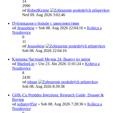
14
2990
od
RobertKemig
Ned 09. Aug 2026 3:02:46
Публикация о борьбе с зависимостями
od
Jesusobese
» Sob 08. Aug 2026 22:04:16 v
Košeca a
Nozdrovice
0
11
od
Jesusobese
Sob 08. Aug 2026 22:04:16
Клиника Частный Медик 24. Вывод из запоя
od
MarlonLip
» Uto 23. Jún 2026 11:01:24 v
Košeca a
Nozdrovice
8
2430
od
ishaan
Sob 08. Aug 2026 8:39:38
GHK-Cu Peptides Injections: Research Guide, Dosage &
Buying
od
sofiaroy95sr
» Sob 08. Aug 2026 7:28:36 v
Košeca a
Nozdrovice