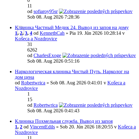
0
11
od
sofiaroy95sr
Sob 08. Aug 2026 7:28:36
Клиника Частный Медик 24. Вывод из запоя на дому
1
,
2
,
3
,
4
od
KennethCah
» Pia 19. Jún 2026 10:28:14 v
Košeca a Nozdrovice
31
6262
od
CharlesExoge
Sob 08. Aug 2026 0:51:16
Наркологическая клиника Чистый Путь. Нарколог на
дом цена
od
Robertwrica
» Sob 08. Aug 2026 0:41:01 v
Košeca a
Nozdrovice
1
15
od
Robertwrica
Sob 08. Aug 2026 0:41:43
Клиника Похмельная служба. Вывод из запоя
1
,
2
od
VincentEdils
» Sob 20. Jún 2026 18:20:55 v
Košeca a
Nozdrovice
11