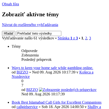
Obsah fóra
Zobraziť aktívne témy
Návrat do rozšíreného vyhľadávania
Vyhľadávanie našlo 61 výsledkov •
Stránka
1
z
3
•
1
,
2
,
3
Témy
Odpovede
Zobrazenia
Posledný príspevok
Ways to keep your home safe while gambling online.
od
BIZZO
» Ned 09. Aug 2026 10:17:39 v
Košeca a
Nozdrovice
0
7
od
BIZZO
Ned 09. Aug 2026 10:17:39
Book Best Islamabad Call Girls for Excellent Companions
od
callgirlservice
» Sob 18. Apr 2026 14:00:50 v
Služby a