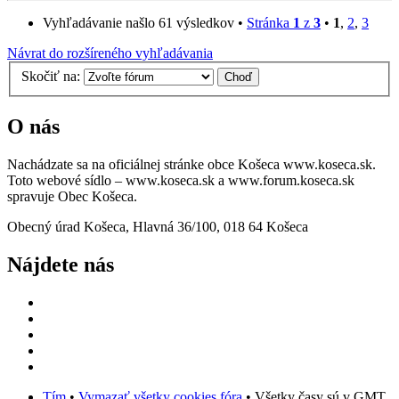
Vyhľadávanie našlo 61 výsledkov •
Stránka
1
z
3
•
1
,
2
,
3
Návrat do rozšíreného vyhľadávania
Skočiť na:
O nás
Nachádzate sa na oficiálnej stránke obce Košeca www.koseca.sk.
Toto webové sídlo – www.koseca.sk a www.forum.koseca.sk
spravuje Obec Košeca.
Obecný úrad Košeca, Hlavná 36/100, 018 64 Košeca
Nájdete nás
Tím
•
Vymazať všetky cookies fóra
• Všetky časy sú v GMT