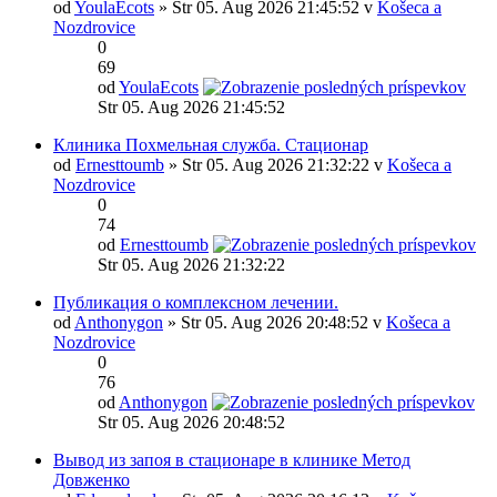
od
YoulaEcots
» Str 05. Aug 2026 21:45:52 v
Košeca a
Nozdrovice
0
69
od
YoulaEcots
Str 05. Aug 2026 21:45:52
Клиника Похмельная служба. Стационар
od
Ernesttoumb
» Str 05. Aug 2026 21:32:22 v
Košeca a
Nozdrovice
0
74
od
Ernesttoumb
Str 05. Aug 2026 21:32:22
Публикация о комплексном лечении.
od
Anthonygon
» Str 05. Aug 2026 20:48:52 v
Košeca a
Nozdrovice
0
76
od
Anthonygon
Str 05. Aug 2026 20:48:52
Вывод из запоя в стационаре в клинике Метод
Довженко