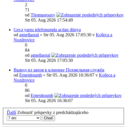
2
71
od
Thomasroaxy
Str 05. Aug 2026 17:54:49
Gecə yarısı telefonumda açılan dünya
od
agnellaoral
» Str 05. Aug 2026 17:05:30 v
Košeca a
Nozdrovice
0
84
od
agnellaoral
Str 05. Aug 2026 17:05:30
Вывод из запоя в клинике Похмельная служба
od
Ernesttoumb
» Str 05. Aug 2026 16:36:07 v
Košeca a
Nozdrovice
0
86
od
Ernesttoumb
Str 05. Aug 2026 16:36:07
Ďalší
Zobraziť príspevky z predchádzajúceho