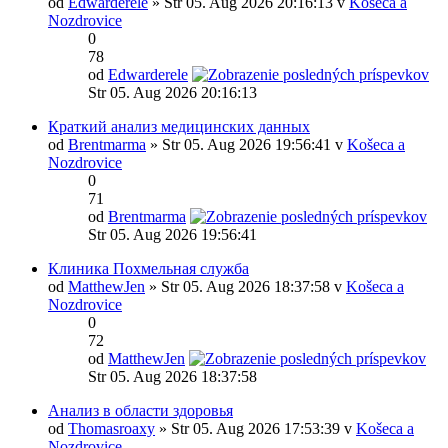
od
Edwarderele
» Str 05. Aug 2026 20:16:13 v
Košeca a
Nozdrovice
0
78
od
Edwarderele
Str 05. Aug 2026 20:16:13
Краткий анализ медицинских данных
od
Brentmarma
» Str 05. Aug 2026 19:56:41 v
Košeca a
Nozdrovice
0
71
od
Brentmarma
Str 05. Aug 2026 19:56:41
Клиника Похмельная служба
od
MatthewJen
» Str 05. Aug 2026 18:37:58 v
Košeca a
Nozdrovice
0
72
od
MatthewJen
Str 05. Aug 2026 18:37:58
Анализ в области здоровья
od
Thomasroaxy
» Str 05. Aug 2026 17:53:39 v
Košeca a
Nozdrovice