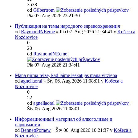
3538
od
Gilbertrom
Pia 07. Aug 2026 22:21:30
Публикация на темы народного здравоохранения
od
RaymondNEeme
» Pia 07. Aug 2026 21:34:41 v
Košeca a
Nozdrovice
0
20
od
RaymondNEeme
Pia 07. Aug 2026 21:34:41
Mana pirmā reize, kad laime ieskatījās manā virzienā
od
agnellaoral
» Štv 06. Aug 2026 11:08:01 v
Košeca a
Nozdrovice
0
52
od
agnellaoral
Štv 06. Aug 2026 11:08:01
Информационный материал об алкоголизме и
наркомании
od
BennettPomew
» Štv 06. Aug 2026 10:21:37 v
Košeca a
Nozdrovice