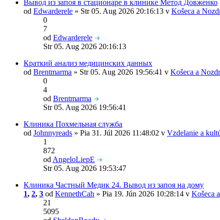
Вывод из запоя в стационаре в клинике Метод Довженко
od
Edwarderele
» Str 05. Aug 2026 20:16:13 v
Košeca a Nozd
0
7
od
Edwarderele
Str 05. Aug 2026 20:16:13
Краткий анализ медицинских данных
od
Brentmarma
» Str 05. Aug 2026 19:56:41 v
Košeca a Nozdr
0
4
od
Brentmarma
Str 05. Aug 2026 19:56:41
Клиника Похмельная служба
od
Johnnyreads
» Pia 31. Júl 2026 11:48:02 v
Vzdelanie a kult
1
872
od
AngeloLiepE
Str 05. Aug 2026 19:53:47
Клиника Частный Медик 24. Вывод из запоя на дому
1
,
2
,
3
od
KennethCah
» Pia 19. Jún 2026 10:28:14 v
Košeca a
21
5095