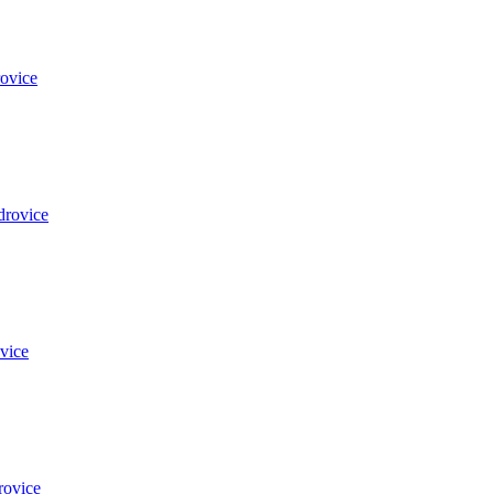
ovice
drovice
vice
rovice