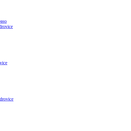
чно
drovice
vice
drovice