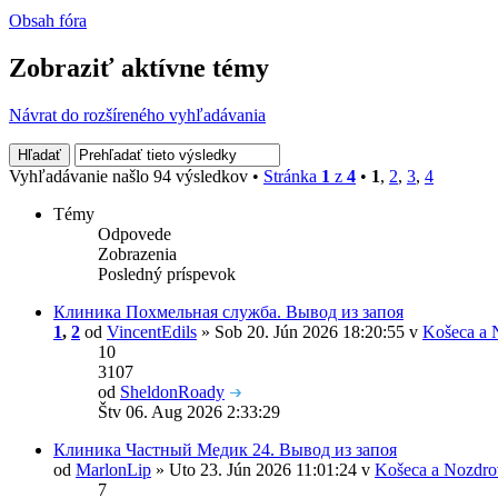
Obsah fóra
Zobraziť aktívne témy
Návrat do rozšíreného vyhľadávania
Vyhľadávanie našlo 94 výsledkov •
Stránka
1
z
4
•
1
,
2
,
3
,
4
Témy
Odpovede
Zobrazenia
Posledný príspevok
Клиника Похмельная служба. Вывод из запоя
1
,
2
od
VincentEdils
» Sob 20. Jún 2026 18:20:55 v
Košeca a 
10
3107
od
SheldonRoady
Štv 06. Aug 2026 2:33:29
Клиника Частный Медик 24. Вывод из запоя
od
MarlonLip
» Uto 23. Jún 2026 11:01:24 v
Košeca a Nozdro
7