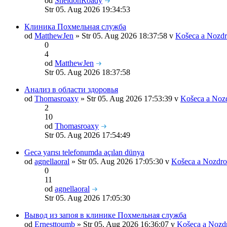
od
SheldonRoady
Str 05. Aug 2026 19:34:53
Клиника Похмельная служба
od
MatthewJen
» Str 05. Aug 2026 18:37:58 v
Košeca a Nozdr
0
4
od
MatthewJen
Str 05. Aug 2026 18:37:58
Анализ в области здоровья
od
Thomasroaxy
» Str 05. Aug 2026 17:53:39 v
Košeca a Noz
2
10
od
Thomasroaxy
Str 05. Aug 2026 17:54:49
Gecə yarısı telefonumda açılan dünya
od
agnellaoral
» Str 05. Aug 2026 17:05:30 v
Košeca a Nozdro
0
11
od
agnellaoral
Str 05. Aug 2026 17:05:30
Вывод из запоя в клинике Похмельная служба
od
Ernesttoumb
» Str 05. Aug 2026 16:36:07 v
Košeca a Nozd