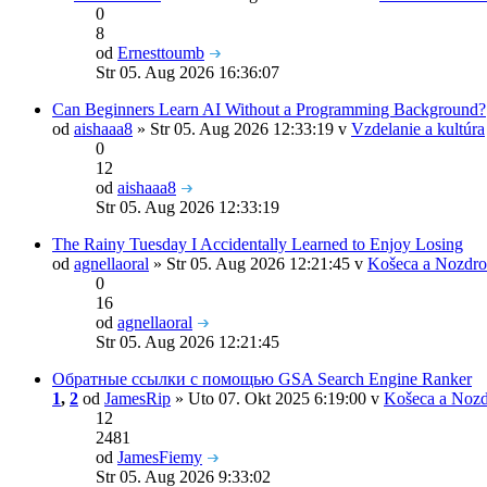
0
8
od
Ernesttoumb
Str 05. Aug 2026 16:36:07
Can Beginners Learn AI Without a Programming Background?
od
aishaaa8
» Str 05. Aug 2026 12:33:19 v
Vzdelanie a kultúra
0
12
od
aishaaa8
Str 05. Aug 2026 12:33:19
The Rainy Tuesday I Accidentally Learned to Enjoy Losing
od
agnellaoral
» Str 05. Aug 2026 12:21:45 v
Košeca a Nozdro
0
16
od
agnellaoral
Str 05. Aug 2026 12:21:45
Обратные ссылки с помощью GSA Search Engine Ranker
1
,
2
od
JamesRip
» Uto 07. Okt 2025 6:19:00 v
Košeca a Nozd
12
2481
od
JamesFiemy
Str 05. Aug 2026 9:33:02