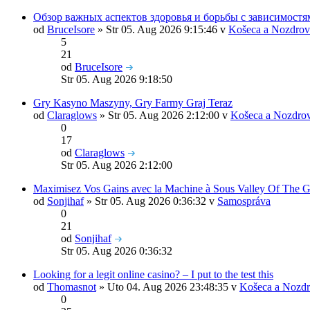
Обзор важных аспектов здоровья и борьбы с зависимостя
od
BruceIsore
» Str 05. Aug 2026 9:15:46 v
Košeca a Nozdrov
5
21
od
BruceIsore
Str 05. Aug 2026 9:18:50
Gry Kasyno Maszyny, Gry Farmy Graj Teraz
od
Claraglows
» Str 05. Aug 2026 2:12:00 v
Košeca a Nozdrov
0
17
od
Claraglows
Str 05. Aug 2026 2:12:00
Maximisez Vos Gains avec la Machine à Sous Valley Of The 
od
Sonjihaf
» Str 05. Aug 2026 0:36:32 v
Samospráva
0
21
od
Sonjihaf
Str 05. Aug 2026 0:36:32
Looking for a legit online casino? – I put to the test this
od
Thomasnot
» Uto 04. Aug 2026 23:48:35 v
Košeca a Nozdr
0