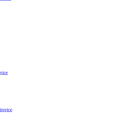
vice
rovice