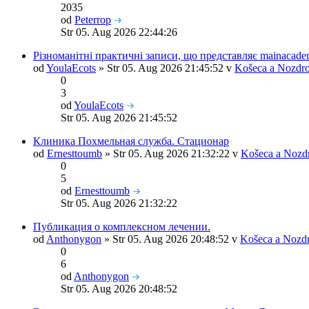
2035
od
Peterrop
Str 05. Aug 2026 22:44:26
Різноманітні практичні записи, що представляє mainacade
od
YoulaEcots
» Str 05. Aug 2026 21:45:52 v
Košeca a Nozdro
0
3
od
YoulaEcots
Str 05. Aug 2026 21:45:52
Клиника Похмельная служба. Стационар
od
Ernesttoumb
» Str 05. Aug 2026 21:32:22 v
Košeca a Nozd
0
5
od
Ernesttoumb
Str 05. Aug 2026 21:32:22
Публикация о комплексном лечении.
od
Anthonygon
» Str 05. Aug 2026 20:48:52 v
Košeca a Nozd
0
6
od
Anthonygon
Str 05. Aug 2026 20:48:52