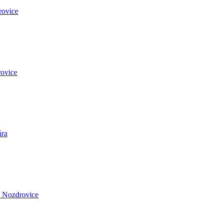
rovice
ovice
úra
 Nozdrovice