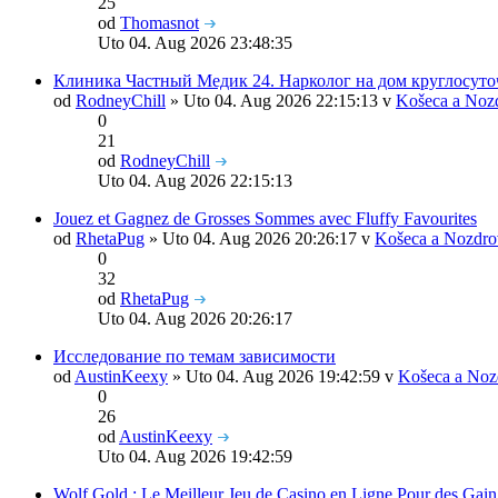
25
od
Thomasnot
Uto 04. Aug 2026 23:48:35
Клиника Частный Медик 24. Нарколог на дом круглосуто
od
RodneyChill
» Uto 04. Aug 2026 22:15:13 v
Košeca a Noz
0
21
od
RodneyChill
Uto 04. Aug 2026 22:15:13
Jouez et Gagnez de Grosses Sommes avec Fluffy Favourites
od
RhetaPug
» Uto 04. Aug 2026 20:26:17 v
Košeca a Nozdro
0
32
od
RhetaPug
Uto 04. Aug 2026 20:26:17
Исследование по темам зависимости
od
AustinKeexy
» Uto 04. Aug 2026 19:42:59 v
Košeca a Noz
0
26
od
AustinKeexy
Uto 04. Aug 2026 19:42:59
Wolf Gold : Le Meilleur Jeu de Casino en Ligne Pour des Gain