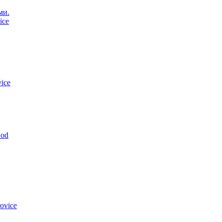
ми.
ice
ice
God
ovice