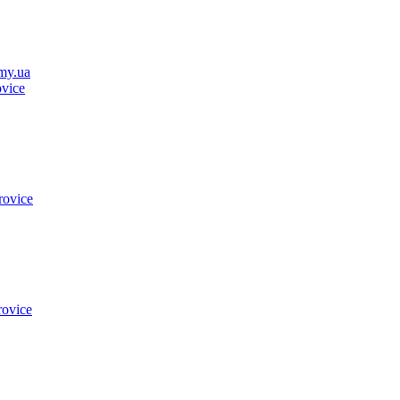
my.ua
vice
rovice
rovice