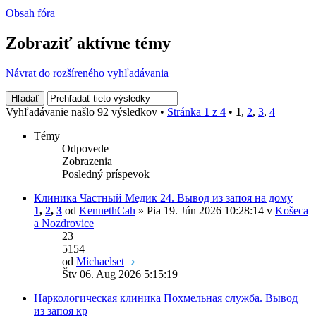
Obsah fóra
Zobraziť aktívne témy
Návrat do rozšíreného vyhľadávania
Vyhľadávanie našlo 92 výsledkov •
Stránka
1
z
4
•
1
,
2
,
3
,
4
Témy
Odpovede
Zobrazenia
Posledný príspevok
Клиника Частный Медик 24. Вывод из запоя на дому
1
,
2
,
3
od
KennethCah
» Pia 19. Jún 2026 10:28:14 v
Košeca
a Nozdrovice
23
5154
od
Michaelset
Štv 06. Aug 2026 5:15:19
Наркологическая клиника Похмельная служба. Вывод
из запоя кр