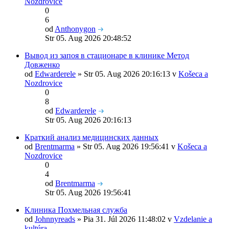
Nozdrovice
0
6
od
Anthonygon
Str 05. Aug 2026 20:48:52
Вывод из запоя в стационаре в клинике Метод
Довженко
od
Edwarderele
» Str 05. Aug 2026 20:16:13 v
Košeca a
Nozdrovice
0
8
od
Edwarderele
Str 05. Aug 2026 20:16:13
Краткий анализ медицинских данных
od
Brentmarma
» Str 05. Aug 2026 19:56:41 v
Košeca a
Nozdrovice
0
4
od
Brentmarma
Str 05. Aug 2026 19:56:41
Клиника Похмельная служба
od
Johnnyreads
» Pia 31. Júl 2026 11:48:02 v
Vzdelanie a
kultúra