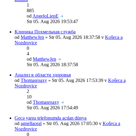
1
885
od
AngeloLiepE
Str 05. Aug 2026 19:53:47
Клиника Похмельная служба
od
MatthewJen
» Str 05. Aug 2026 18:37:58 v
Košeca a
Nozdrovice
0
4
od
MatthewJen
Str 05. Aug 2026 18:37:58
Анализ в области здоровья
od
Thomasroaxy
» Str 05. Aug 2026 17:53:39 v
Košeca a
Nozdrovice
2
10
od
Thomasroaxy
Str 05. Aug 2026 17:54:49
Gecə yarısı telefonumda açılan dünya
od
agnellaoral
» Str 05. Aug 2026 17:05:30 v
Košeca a
Nozdrovice
0