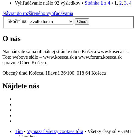
Vyhľadávanie našlo 92 výsledkov •
Stránka
1
z
4
•
1
,
2
,
3
,
4
Návrat do rozšíreného vyhľadávania
Skočiť na:
O nás
Nachádzate sa na oficiálnej stránke obce Košeca www.koseca.sk.
Toto webové sídlo – www.koseca.sk a www.forum.koseca.sk
spravuje Obec Košeca.
Obecný úrad Košeca, Hlavná 36/100, 018 64 Košeca
Nájdete nás
Tím
•
Vymazať všetky cookies fóra
• Všetky časy sú v GMT
+ 1 hodina