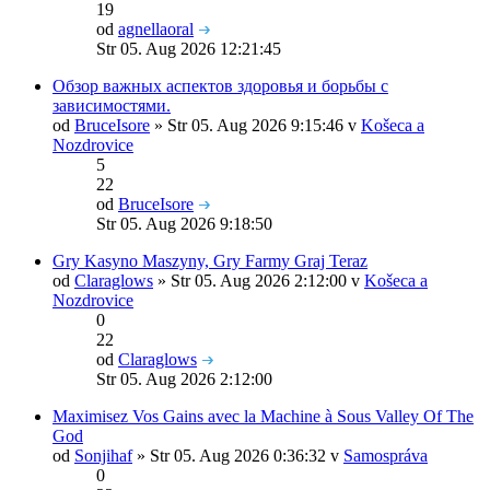
19
od
agnellaoral
Str 05. Aug 2026 12:21:45
Обзор важных аспектов здоровья и борьбы с
зависимостями.
od
BruceIsore
» Str 05. Aug 2026 9:15:46 v
Košeca a
Nozdrovice
5
22
od
BruceIsore
Str 05. Aug 2026 9:18:50
Gry Kasyno Maszyny, Gry Farmy Graj Teraz
od
Claraglows
» Str 05. Aug 2026 2:12:00 v
Košeca a
Nozdrovice
0
22
od
Claraglows
Str 05. Aug 2026 2:12:00
Maximisez Vos Gains avec la Machine à Sous Valley Of The
God
od
Sonjihaf
» Str 05. Aug 2026 0:36:32 v
Samospráva
0