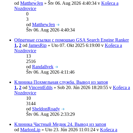
od
MatthewJen
» Štv 06. Aug 2026 4:40:34 v
Košeca a
Nozdrovice
0
3
od
MatthewJen
Štv 06. Aug 2026 4:40:34
Обратные ссылки с помощью GSA Search Engine Ranker
1
,
2
od
JamesRip
» Uto 07. Okt 2025 6:19:00 v
Košeca a
Nozdrovice
13
2516
od
Randallvek
Štv 06. Aug 2026 4:11:46
Клиника Похмельная служба. Вывод из запоя
1
,
2
od
VincentEdils
» Sob 20. Jún 2026 18:20:55 v
Košeca a
Nozdrovice
10
3144
od
SheldonRoady
Štv 06. Aug 2026 2:33:29
Клиника Частный Медик 24. Вывод из запоя
od
MarlonLip
» Uto 23. Jún 2026 11:01:24 v
Košeca a