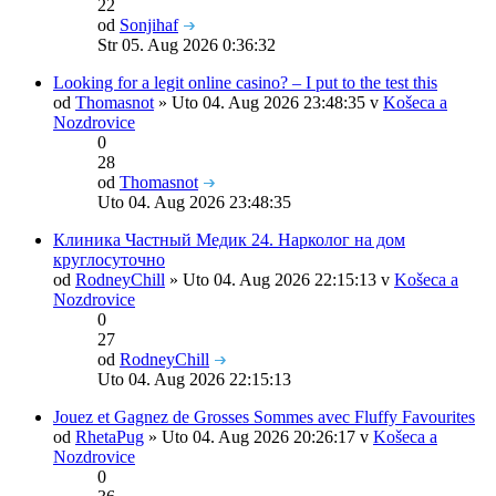
22
od
Sonjihaf
Str 05. Aug 2026 0:36:32
Looking for a legit online casino? – I put to the test this
od
Thomasnot
» Uto 04. Aug 2026 23:48:35 v
Košeca a
Nozdrovice
0
28
od
Thomasnot
Uto 04. Aug 2026 23:48:35
Клиника Частный Медик 24. Нарколог на дом
круглосуточно
od
RodneyChill
» Uto 04. Aug 2026 22:15:13 v
Košeca a
Nozdrovice
0
27
od
RodneyChill
Uto 04. Aug 2026 22:15:13
Jouez et Gagnez de Grosses Sommes avec Fluffy Favourites
od
RhetaPug
» Uto 04. Aug 2026 20:26:17 v
Košeca a
Nozdrovice
0