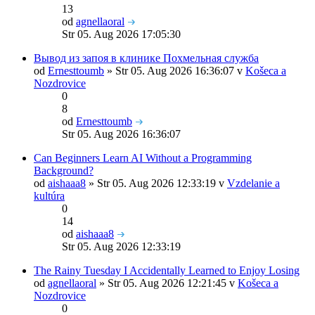
13
od
agnellaoral
Str 05. Aug 2026 17:05:30
Вывод из запоя в клинике Похмельная служба
od
Ernesttoumb
» Str 05. Aug 2026 16:36:07 v
Košeca a
Nozdrovice
0
8
od
Ernesttoumb
Str 05. Aug 2026 16:36:07
Can Beginners Learn AI Without a Programming
Background?
od
aishaaa8
» Str 05. Aug 2026 12:33:19 v
Vzdelanie a
kultúra
0
14
od
aishaaa8
Str 05. Aug 2026 12:33:19
The Rainy Tuesday I Accidentally Learned to Enjoy Losing
od
agnellaoral
» Str 05. Aug 2026 12:21:45 v
Košeca a
Nozdrovice
0