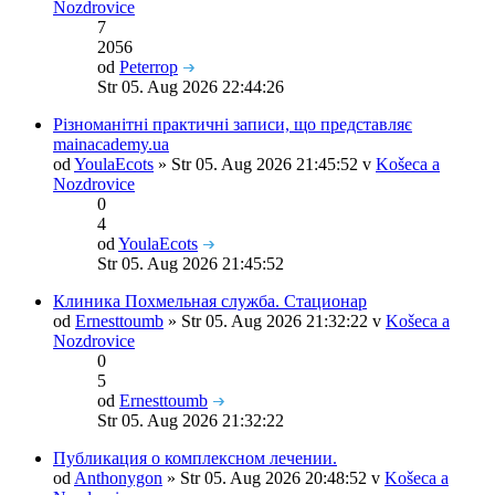
Nozdrovice
7
2056
od
Peterrop
Str 05. Aug 2026 22:44:26
Різноманітні практичні записи, що представляє
mainacademy.ua
od
YoulaEcots
» Str 05. Aug 2026 21:45:52 v
Košeca a
Nozdrovice
0
4
od
YoulaEcots
Str 05. Aug 2026 21:45:52
Клиника Похмельная служба. Стационар
od
Ernesttoumb
» Str 05. Aug 2026 21:32:22 v
Košeca a
Nozdrovice
0
5
od
Ernesttoumb
Str 05. Aug 2026 21:32:22
Публикация о комплексном лечении.
od
Anthonygon
» Str 05. Aug 2026 20:48:52 v
Košeca a