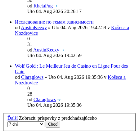
36
od
RhetaPug
Uto 04. Aug 2026 20:26:17
Исследование по темам зависимости
od
AustinKeexy
» Uto 04. Aug 2026 19:42:59 v
Košeca a
Nozdrovice
0
31
od
AustinKeexy
Uto 04. Aug 2026 19:42:59
Wolf Gold : Le Meilleur Jeu de Casino en Ligne Pour des
Gain
od
Claraglows
» Uto 04. Aug 2026 19:35:36 v
Košeca a
Nozdrovice
0
28
od
Claraglows
Uto 04. Aug 2026 19:35:36
Ďalší
Zobraziť príspevky z predchádzajúceho