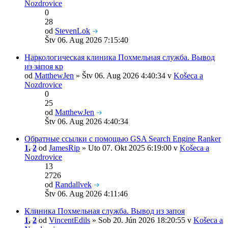
Nozdrovice
0
28
od
StevenLok
Štv 06. Aug 2026 7:15:40
Наркологическая клиника Похмельная служба. Вывод
из запоя кр
od
MatthewJen
» Štv 06. Aug 2026 4:40:34 v
Košeca a
Nozdrovice
0
25
od
MatthewJen
Štv 06. Aug 2026 4:40:34
Обратные ссылки с помощью GSA Search Engine Ranker
1
,
2
od
JamesRip
» Uto 07. Okt 2025 6:19:00 v
Košeca a
Nozdrovice
13
2726
od
Randallvek
Štv 06. Aug 2026 4:11:46
Клиника Похмельная служба. Вывод из запоя
1
,
2
od
VincentEdils
» Sob 20. Jún 2026 18:20:55 v
Košeca a