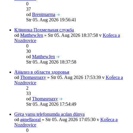
0
37
od
Brentmarma
Str 05. Aug 2026 19:56:41
Клиника Похмельная служба
od
MatthewJen
» Str 05. Aug 2026 18:37:58 v
Košeca a
Nozdrovice
0
30
od
MatthewJen
Str 05. Aug 2026 18:37:58
Анализ в области здоровья
od
Thomasroaxy
» Str 05. Aug 2026 17:53:39 v
Košeca a
Nozdrovice
2
33
od
Thomasroaxy
Str 05. Aug 2026 17:54:49
Gecə yarısı telefonumda açılan dünya
od
agnellaoral
» Str 05. Aug 2026 17:05:30 v
Košeca a
Nozdrovice
0