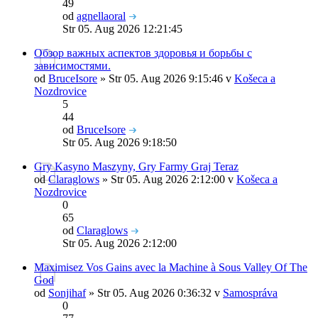
49
od
agnellaoral
Str 05. Aug 2026 12:21:45
Обзор важных аспектов здоровья и борьбы с
зависимостями.
od
BruceIsore
» Str 05. Aug 2026 9:15:46 v
Košeca a
Nozdrovice
5
44
od
BruceIsore
Str 05. Aug 2026 9:18:50
Gry Kasyno Maszyny, Gry Farmy Graj Teraz
od
Claraglows
» Str 05. Aug 2026 2:12:00 v
Košeca a
Nozdrovice
0
65
od
Claraglows
Str 05. Aug 2026 2:12:00
Maximisez Vos Gains avec la Machine à Sous Valley Of The
God
od
Sonjihaf
» Str 05. Aug 2026 0:36:32 v
Samospráva
0