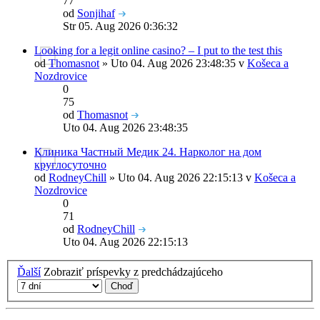
77
od
Sonjihaf
Str 05. Aug 2026 0:36:32
Looking for a legit online casino? – I put to the test this
od
Thomasnot
» Uto 04. Aug 2026 23:48:35 v
Košeca a
Nozdrovice
0
75
od
Thomasnot
Uto 04. Aug 2026 23:48:35
Клиника Частный Медик 24. Нарколог на дом
круглосуточно
od
RodneyChill
» Uto 04. Aug 2026 22:15:13 v
Košeca a
Nozdrovice
0
71
od
RodneyChill
Uto 04. Aug 2026 22:15:13
Ďalší
Zobraziť príspevky z predchádzajúceho