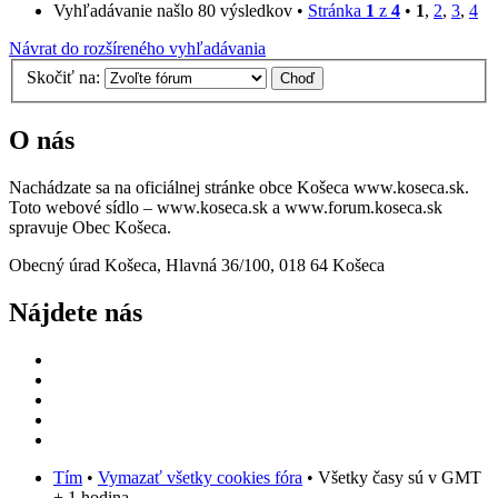
Vyhľadávanie našlo 80 výsledkov •
Stránka
1
z
4
•
1
,
2
,
3
,
4
Návrat do rozšíreného vyhľadávania
Skočiť na:
O nás
Nachádzate sa na oficiálnej stránke obce Košeca www.koseca.sk.
Toto webové sídlo – www.koseca.sk a www.forum.koseca.sk
spravuje Obec Košeca.
Obecný úrad Košeca, Hlavná 36/100, 018 64 Košeca
Nájdete nás
Tím
•
Vymazať všetky cookies fóra
• Všetky časy sú v GMT
+ 1 hodina