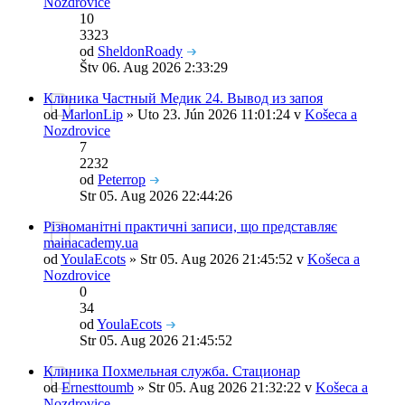
Nozdrovice
10
3323
od
SheldonRoady
Štv 06. Aug 2026 2:33:29
Клиника Частный Медик 24. Вывод из запоя
od
MarlonLip
» Uto 23. Jún 2026 11:01:24 v
Košeca a
Nozdrovice
7
2232
od
Peterrop
Str 05. Aug 2026 22:44:26
Різноманітні практичні записи, що представляє
mainacademy.ua
od
YoulaEcots
» Str 05. Aug 2026 21:45:52 v
Košeca a
Nozdrovice
0
34
od
YoulaEcots
Str 05. Aug 2026 21:45:52
Клиника Похмельная служба. Стационар
od
Ernesttoumb
» Str 05. Aug 2026 21:32:22 v
Košeca a
Nozdrovice