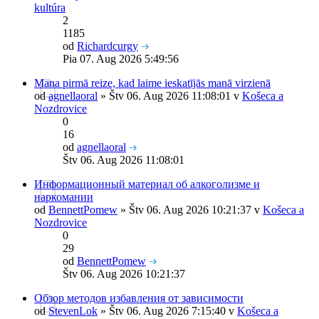
kultúra
2
1185
od
Richardcurgy
Pia 07. Aug 2026 5:49:56
Mana pirmā reize, kad laime ieskatījās manā virzienā
od
agnellaoral
» Štv 06. Aug 2026 11:08:01 v
Košeca a
Nozdrovice
0
16
od
agnellaoral
Štv 06. Aug 2026 11:08:01
Информационный материал об алкоголизме и
наркомании
od
BennettPomew
» Štv 06. Aug 2026 10:21:37 v
Košeca a
Nozdrovice
0
29
od
BennettPomew
Štv 06. Aug 2026 10:21:37
Обзор методов избавления от зависимости
od
StevenLok
» Štv 06. Aug 2026 7:15:40 v
Košeca a