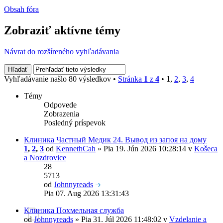
Obsah fóra
Zobraziť aktívne témy
Návrat do rozšíreného vyhľadávania
Vyhľadávanie našlo 80 výsledkov •
Stránka
1
z
4
•
1
,
2
,
3
,
4
Témy
Odpovede
Zobrazenia
Posledný príspevok
Клиника Частный Медик 24. Вывод из запоя на дому
1
,
2
,
3
od
KennethCah
» Pia 19. Jún 2026 10:28:14 v
Košeca
a Nozdrovice
28
5713
od
Johnnyreads
Pia 07. Aug 2026 13:31:43
Клиника Похмельная служба
od
Johnnyreads
» Pia 31. Júl 2026 11:48:02 v
Vzdelanie a