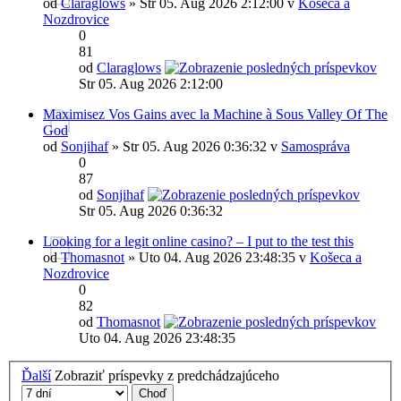
od
Claraglows
» Str 05. Aug 2026 2:12:00 v
Košeca a
Nozdrovice
0
81
od
Claraglows
Str 05. Aug 2026 2:12:00
Maximisez Vos Gains avec la Machine à Sous Valley Of The
God
od
Sonjihaf
» Str 05. Aug 2026 0:36:32 v
Samospráva
0
87
od
Sonjihaf
Str 05. Aug 2026 0:36:32
Looking for a legit online casino? – I put to the test this
od
Thomasnot
» Uto 04. Aug 2026 23:48:35 v
Košeca a
Nozdrovice
0
82
od
Thomasnot
Uto 04. Aug 2026 23:48:35
Ďalší
Zobraziť príspevky z predchádzajúceho