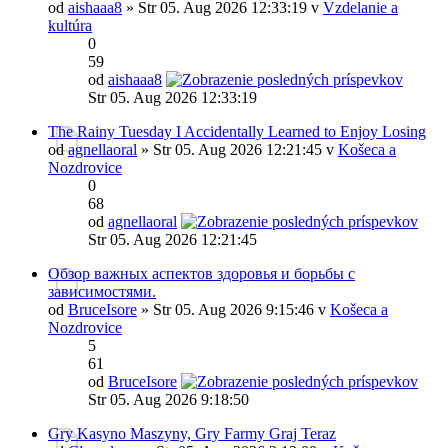
od
aishaaa8
» Str 05. Aug 2026 12:33:19 v
Vzdelanie a
kultúra
0
59
od
aishaaa8
Str 05. Aug 2026 12:33:19
The Rainy Tuesday I Accidentally Learned to Enjoy Losing
od
agnellaoral
» Str 05. Aug 2026 12:21:45 v
Košeca a
Nozdrovice
0
68
od
agnellaoral
Str 05. Aug 2026 12:21:45
Обзор важных аспектов здоровья и борьбы с
зависимостями.
od
BruceIsore
» Str 05. Aug 2026 9:15:46 v
Košeca a
Nozdrovice
5
61
od
BruceIsore
Str 05. Aug 2026 9:18:50
Gry Kasyno Maszyny, Gry Farmy Graj Teraz