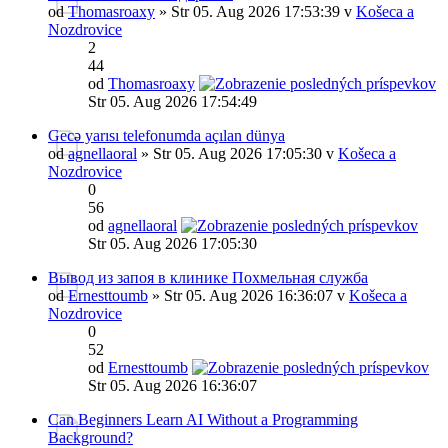
od
Thomasroaxy
» Str 05. Aug 2026 17:53:39 v
Košeca a
Nozdrovice
2
44
od
Thomasroaxy
Str 05. Aug 2026 17:54:49
Gecə yarısı telefonumda açılan dünya
od
agnellaoral
» Str 05. Aug 2026 17:05:30 v
Košeca a
Nozdrovice
0
56
od
agnellaoral
Str 05. Aug 2026 17:05:30
Вывод из запоя в клинике Похмельная служба
od
Ernesttoumb
» Str 05. Aug 2026 16:36:07 v
Košeca a
Nozdrovice
0
52
od
Ernesttoumb
Str 05. Aug 2026 16:36:07
Can Beginners Learn AI Without a Programming
Background?