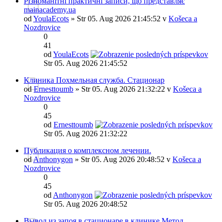
Різноманітні практичні записи, що представляє
mainacademy.ua
od
YoulaEcots
» Str 05. Aug 2026 21:45:52 v
Košeca a
Nozdrovice
0
41
od
YoulaEcots
Str 05. Aug 2026 21:45:52
Клиника Похмельная служба. Стационар
od
Ernesttoumb
» Str 05. Aug 2026 21:32:22 v
Košeca a
Nozdrovice
0
45
od
Ernesttoumb
Str 05. Aug 2026 21:32:22
Публикация о комплексном лечении.
od
Anthonygon
» Str 05. Aug 2026 20:48:52 v
Košeca a
Nozdrovice
0
45
od
Anthonygon
Str 05. Aug 2026 20:48:52
Вывод из запоя в стационаре в клинике Метод