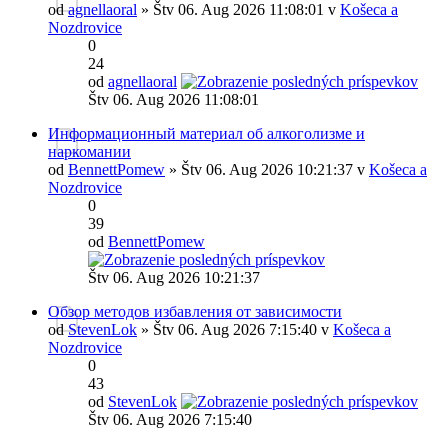
od
agnellaoral
» Štv 06. Aug 2026 11:08:01 v
Košeca a
Nozdrovice
0
24
od
agnellaoral
Štv 06. Aug 2026 11:08:01
Информационный материал об алкоголизме и
наркомании
od
BennettPomew
» Štv 06. Aug 2026 10:21:37 v
Košeca a
Nozdrovice
0
39
od
BennettPomew
Štv 06. Aug 2026 10:21:37
Обзор методов избавления от зависимости
od
StevenLok
» Štv 06. Aug 2026 7:15:40 v
Košeca a
Nozdrovice
0
43
od
StevenLok
Štv 06. Aug 2026 7:15:40