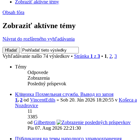
Zobraziť aktívne témy
Obsah fóra
Zobraziť aktívne témy
Návrat do rozšíreného vyhľadávania
Vyhľadávanie našlo 74 výsledkov •
Stránka
1
z
3
•
1
,
2
,
3
Témy
Odpovede
Zobrazenia
Posledný príspevok
Клиника Похмельная служба. Вывод из запоя
1
,
2
od
VincentEdils
» Sob 20. Jún 2026 18:20:55 v
Košeca a
Nozdrovice
11
3385
od
Gilbertrom
Pia 07. Aug 2026 22:21:30
Публикация на темы народного здравоохранения