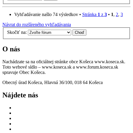
Vyhľadávanie našlo 74 výsledkov •
Stránka
1
z
3
•
1
,
2
,
3
Návrat do rozšíreného vyhľadávania
Skočiť na:
O nás
Nachádzate sa na oficiálnej stránke obce Košeca www.koseca.sk.
Toto webové sídlo – www.koseca.sk a www.forum.koseca.sk
spravuje Obec Košeca.
Obecný úrad Košeca, Hlavná 36/100, 018 64 Košeca
Nájdete nás