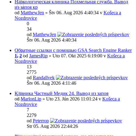
Наркологическая клиника Похмельная служба. Вывод
из запоя кр
od
MatthewJen
» Štv 06. Aug 2026 4:40:34 v
Košeca a
Nozdrovice
0
34
od
MatthewJen
Štv 06. Aug 2026 4:40:34
Обратные ссылки с помощью GSA Search Engine Ranker
1
,
2
od
JamesRip
» Uto 07. Okt 2025 6:19:00 v
Košeca a
Nozdrovice
13
2775
od
Randallvek
Štv 06. Aug 2026 4:11:46
Клиника Частный Медик 24. Вывод из запоя
od
MarlonLip
» Uto 23. Jún 2026 11:01:24 v
Košeca a
Nozdrovice
7
2279
od
Peterrop
Str 05. Aug 2026 22:44:26