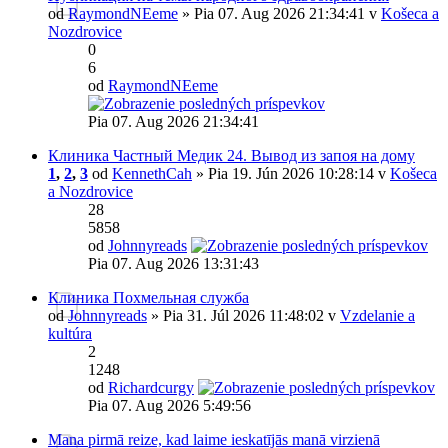
od
RaymondNEeme
» Pia 07. Aug 2026 21:34:41 v
Košeca a
Nozdrovice
0
6
od
RaymondNEeme
Pia 07. Aug 2026 21:34:41
Клиника Частный Медик 24. Вывод из запоя на дому
1
,
2
,
3
od
KennethCah
» Pia 19. Jún 2026 10:28:14 v
Košeca
a Nozdrovice
28
5858
od
Johnnyreads
Pia 07. Aug 2026 13:31:43
Клиника Похмельная служба
od
Johnnyreads
» Pia 31. Júl 2026 11:48:02 v
Vzdelanie a
kultúra
2
1248
od
Richardcurgy
Pia 07. Aug 2026 5:49:56
Mana pirmā reize, kad laime ieskatījās manā virzienā