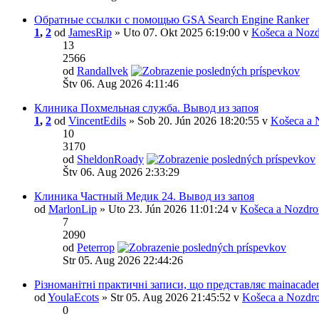
Обратные ссылки с помощью GSA Search Engine Ranker
1
,
2
od
JamesRip
» Uto 07. Okt 2025 6:19:00 v
Košeca a Nozd
13
2566
od
Randallvek
Štv 06. Aug 2026 4:11:46
Клиника Похмельная служба. Вывод из запоя
1
,
2
od
VincentEdils
» Sob 20. Jún 2026 18:20:55 v
Košeca a 
10
3170
od
SheldonRoady
Štv 06. Aug 2026 2:33:29
Клиника Частный Медик 24. Вывод из запоя
od
MarlonLip
» Uto 23. Jún 2026 11:01:24 v
Košeca a Nozdro
7
2090
od
Peterrop
Str 05. Aug 2026 22:44:26
Різноманітні практичні записи, що представляє mainacade
od
YoulaEcots
» Str 05. Aug 2026 21:45:52 v
Košeca a Nozdro
0