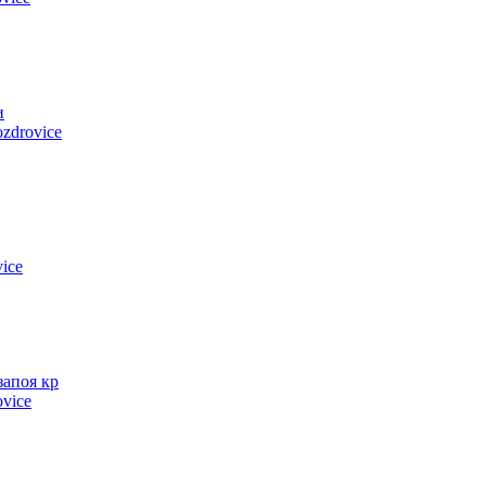
и
zdrovice
ice
запоя кр
ovice