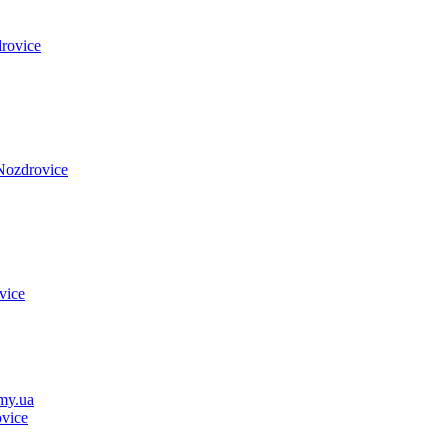
rovice
Nozdrovice
vice
my.ua
vice