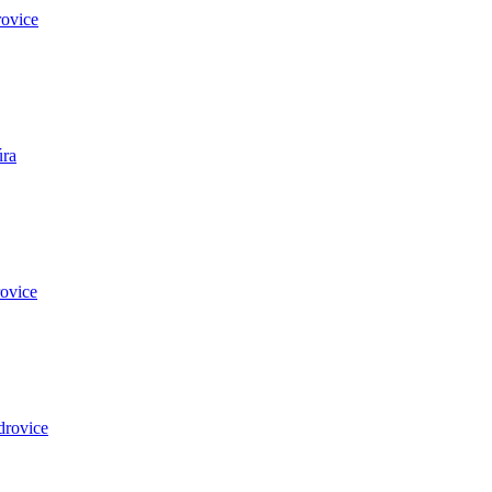
ovice
úra
ovice
drovice