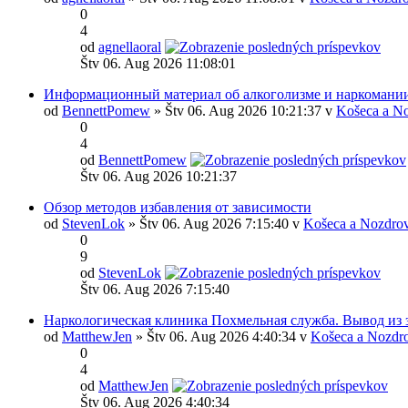
0
4
od
agnellaoral
Štv 06. Aug 2026 11:08:01
Информационный материал об алкоголизме и наркомани
od
BennettPomew
» Štv 06. Aug 2026 10:21:37 v
Košeca a No
0
4
od
BennettPomew
Štv 06. Aug 2026 10:21:37
Обзор методов избавления от зависимости
od
StevenLok
» Štv 06. Aug 2026 7:15:40 v
Košeca a Nozdrov
0
9
od
StevenLok
Štv 06. Aug 2026 7:15:40
Наркологическая клиника Похмельная служба. Вывод из 
od
MatthewJen
» Štv 06. Aug 2026 4:40:34 v
Košeca a Nozdr
0
4
od
MatthewJen
Štv 06. Aug 2026 4:40:34