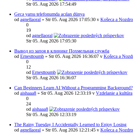
Str 05. Aug 2026 17:54:49
Gecə yarısı telefonumda açılan dünya
od
agnellaoral
» Str 05. Aug 2026 17:05:30 v
Košeca a Nozdro
0
19
od
agnellaoral
Str 05. Aug 2026 17:05:30
Вывод из запоя в клинике Похмельная служба
od
Ernesttoumb
» Str 05. Aug 2026 16:36:07 v
Košeca a Nozd
0
12
od
Ernesttoumb
Str 05. Aug 2026 16:36:07
Can Beginners Learn AI Without a Programming Background?
od
aishaaa8
» Str 05. Aug 2026 12:33:19 v
Vzdelanie a kultúra
0
24
od
aishaaa8
Str 05. Aug 2026 12:33:19
The Rainy Tuesday I Accidentally Learned to Enjoy Losing
od
agnellaoral
» Str 05. Aug 2026 12:21:45 v
Košeca a Nozdro