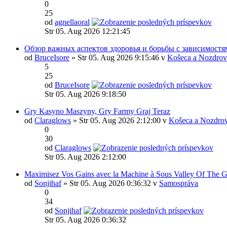
0
25
od
agnellaoral
Str 05. Aug 2026 12:21:45
Обзор важных аспектов здоровья и борьбы с зависимостя
od
BruceIsore
» Str 05. Aug 2026 9:15:46 v
Košeca a Nozdrov
5
25
od
BruceIsore
Str 05. Aug 2026 9:18:50
Gry Kasyno Maszyny, Gry Farmy Graj Teraz
od
Claraglows
» Str 05. Aug 2026 2:12:00 v
Košeca a Nozdrov
0
30
od
Claraglows
Str 05. Aug 2026 2:12:00
Maximisez Vos Gains avec la Machine à Sous Valley Of The 
od
Sonjihaf
» Str 05. Aug 2026 0:36:32 v
Samospráva
0
34
od
Sonjihaf
Str 05. Aug 2026 0:36:32