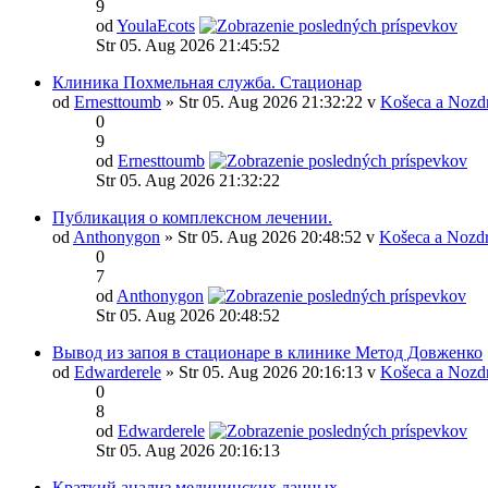
9
od
YoulaEcots
Str 05. Aug 2026 21:45:52
Клиника Похмельная служба. Стационар
od
Ernesttoumb
» Str 05. Aug 2026 21:32:22 v
Košeca a Nozd
0
9
od
Ernesttoumb
Str 05. Aug 2026 21:32:22
Публикация о комплексном лечении.
od
Anthonygon
» Str 05. Aug 2026 20:48:52 v
Košeca a Nozd
0
7
od
Anthonygon
Str 05. Aug 2026 20:48:52
Вывод из запоя в стационаре в клинике Метод Довженко
od
Edwarderele
» Str 05. Aug 2026 20:16:13 v
Košeca a Nozd
0
8
od
Edwarderele
Str 05. Aug 2026 20:16:13
Краткий анализ медицинских данных