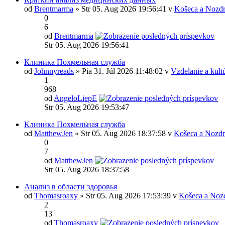
od
Brentmarma
» Str 05. Aug 2026 19:56:41 v
Košeca a Nozdr
0
6
od
Brentmarma
Str 05. Aug 2026 19:56:41
Клиника Похмельная служба
od
Johnnyreads
» Pia 31. Júl 2026 11:48:02 v
Vzdelanie a kult
1
968
od
AngeloLiepE
Str 05. Aug 2026 19:53:47
Клиника Похмельная служба
od
MatthewJen
» Str 05. Aug 2026 18:37:58 v
Košeca a Nozdr
0
7
od
MatthewJen
Str 05. Aug 2026 18:37:58
Анализ в области здоровья
od
Thomasroaxy
» Str 05. Aug 2026 17:53:39 v
Košeca a Noz
2
13
od
Thomasroaxy