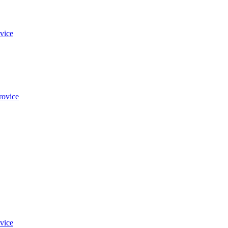
vice
rovice
vice