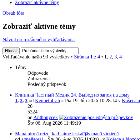
Zobraziť aktívne témy
Obsah fóra
Zobraziť aktívne témy
Návrat do rozšíreného vyhľadávania
Vyhľadávanie našlo 93 výsledkov •
Stránka
1
z
4
•
1
,
2
,
3
,
4
Témy
Odpovede
Zobrazenia
Posledný príspevok
Клиника Частный Медик 24. Вывод из запоя на дому
1
,
2
,
3
od
KennethCah
» Pia 19. Jún 2026 10:28:14 v
Košeca a
26
5324
od
Anthonycek
Štv 06. Aug 2026 11:49:19
Mana pirmā reize, kad laime ieskatījās manā virzienā
od
agnellaoral
» Štv 06. Aug 2026 11:08:01 v
Košeca a Nozdro