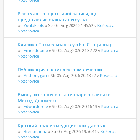
Різноманітні практичні записи, що
представляє mainacademy.ua
od
YoulaEcots
» Str 05. Aug 2026 21:45:52 v
Košeca a
Nozdrovice
Клиника Похмельная служба. Стационар
od
Ernesttoumb
» Str 05. Aug 2026 21:32:22 v
Košeca a
Nozdrovice
Публикация о комплексном лечении.
od
Anthonygon
» Str 05. Aug 2026 20:48:52 v
Košeca a
Nozdrovice
Вывод из запоя в стационаре в клинике
Метод Довженко
od
Edwarderele
» Str 05. Aug 2026 20:16:13 v
Košeca a
Nozdrovice
Краткий анализ медицинских данных
od
Brentmarma
» Str 05. Aug 2026 19:56:41 v
Košeca a
Nozdrovice