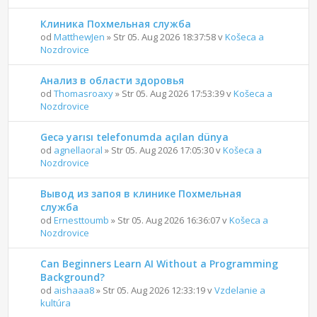
Клиника Похмельная служба
od
MatthewJen
» Str 05. Aug 2026 18:37:58 v
Košeca a
Nozdrovice
Анализ в области здоровья
od
Thomasroaxy
» Str 05. Aug 2026 17:53:39 v
Košeca a
Nozdrovice
Gecə yarısı telefonumda açılan dünya
od
agnellaoral
» Str 05. Aug 2026 17:05:30 v
Košeca a
Nozdrovice
Вывод из запоя в клинике Похмельная
служба
od
Ernesttoumb
» Str 05. Aug 2026 16:36:07 v
Košeca a
Nozdrovice
Can Beginners Learn AI Without a Programming
Background?
od
aishaaa8
» Str 05. Aug 2026 12:33:19 v
Vzdelanie a
kultúra