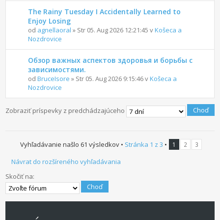
The Rainy Tuesday I Accidentally Learned to
Enjoy Losing
od
agnellaoral
» Str 05. Aug 2026 12:21:45 v
Košeca a
Nozdrovice
Обзор важных аспектов здоровья и борьбы с
зависимостями.
od
BruceIsore
» Str 05. Aug 2026 9:15:46 v
Košeca a
Nozdrovice
Ďalší
Zobraziť príspevky z predchádzajúceho
Vyhľadávanie našlo 61 výsledkov •
Stránka
1
z
3
•
1
2
3
Návrat do rozšíreného vyhľadávania
Skočiť na: