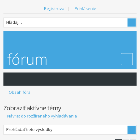
Registrovať
|
Prihlásenie
Obsah fóra
Zobraziť aktívne témy
Návrat do rozšíreného vyhľadávania