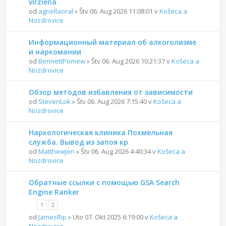
virzienā
od
agnellaoral
» Štv 06. Aug 2026 11:08:01 v
Košeca a
Nozdrovice
Информационный материал об алкоголизме
и наркомании
od
BennettPomew
» Štv 06. Aug 2026 10:21:37 v
Košeca a
Nozdrovice
Обзор методов избавления от зависимости
od
StevenLok
» Štv 06. Aug 2026 7:15:40 v
Košeca a
Nozdrovice
Наркологическая клиника Похмельная
служба. Вывод из запоя кр
od
MatthewJen
» Štv 06. Aug 2026 4:40:34 v
Košeca a
Nozdrovice
Обратные ссылки с помощью GSA Search
Engine Ranker
1
2
od
JamesRip
» Uto 07. Okt 2025 6:19:00 v
Košeca a
Nozdrovice