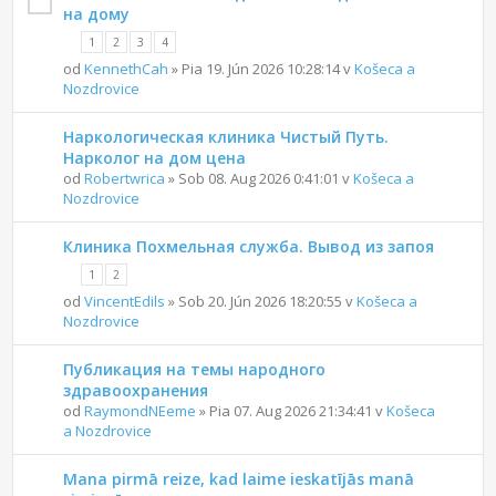
на дому
1
2
3
4
od
KennethCah
» Pia 19. Jún 2026 10:28:14 v
Košeca a
Nozdrovice
Наркологическая клиника Чистый Путь.
Нарколог на дом цена
od
Robertwrica
» Sob 08. Aug 2026 0:41:01 v
Košeca a
Nozdrovice
Клиника Похмельная служба. Вывод из запоя
1
2
od
VincentEdils
» Sob 20. Jún 2026 18:20:55 v
Košeca a
Nozdrovice
Публикация на темы народного
здравоохранения
od
RaymondNEeme
» Pia 07. Aug 2026 21:34:41 v
Košeca
a Nozdrovice
Mana pirmā reize, kad laime ieskatījās manā