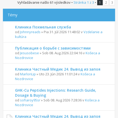
Vyhľadávanie našlo 61 výsledkov •
Stránka
1
z
3
•
1
2
3
Témy
Клиника Похмельная служба
od
Johnnyreads
» Pia 31. Júl 2026 11:48:02 v
Vzdelanie a
kultúra
Публикация о борьбе с зависимостями
od
Jesusobese
» Sob 08. Aug 2026 22:04:16 v
Košeca a
Nozdrovice
Клиника Частный Медик 24. Вывод из запоя
od
MarlonLip
» Uto 23. Jún 2026 11:01:24 v
Košeca a
Nozdrovice
GHK-Cu Peptides Injections: Research Guide,
Dosage & Buying
od
sofiaroy95sr
» Sob 08. Aug 2026 7:28:36 v
Košeca a
Nozdrovice
Клиника Частный Медик 24. Вывод из запоя