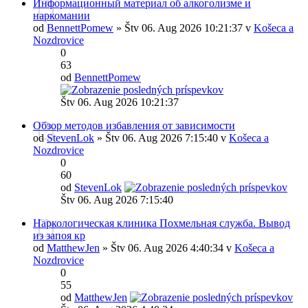
Информационный материал об алкоголизме и
наркомании
od
BennettPomew
» Štv 06. Aug 2026 10:21:37 v
Košeca a
Nozdrovice
0
63
od
BennettPomew
Štv 06. Aug 2026 10:21:37
Обзор методов избавления от зависимости
od
StevenLok
» Štv 06. Aug 2026 7:15:40 v
Košeca a
Nozdrovice
0
60
od
StevenLok
Štv 06. Aug 2026 7:15:40
Наркологическая клиника Похмельная служба. Вывод
из запоя кр
od
MatthewJen
» Štv 06. Aug 2026 4:40:34 v
Košeca a
Nozdrovice
0
55
od
MatthewJen