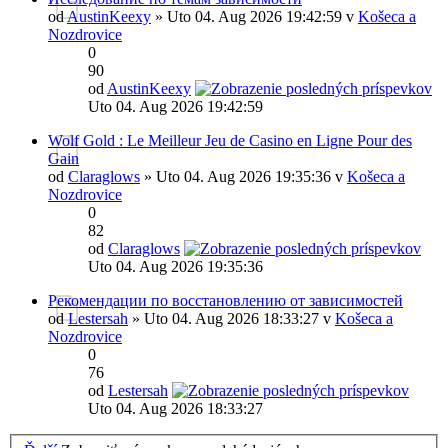
od
AustinKeexy
» Uto 04. Aug 2026 19:42:59 v
Košeca a
Nozdrovice
0
90
od
AustinKeexy
Uto 04. Aug 2026 19:42:59
Wolf Gold : Le Meilleur Jeu de Casino en Ligne Pour des
Gain
od
Claraglows
» Uto 04. Aug 2026 19:35:36 v
Košeca a
Nozdrovice
0
82
od
Claraglows
Uto 04. Aug 2026 19:35:36
Рекомендации по восстановлению от зависимостей
od
Lestersah
» Uto 04. Aug 2026 18:33:27 v
Košeca a
Nozdrovice
0
76
od
Lestersah
Uto 04. Aug 2026 18:33:27