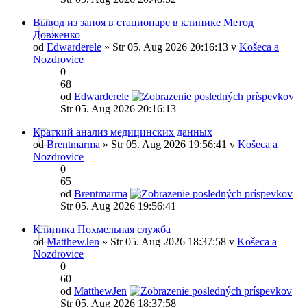
Вывод из запоя в стационаре в клинике Метод
Довженко
od
Edwarderele
» Str 05. Aug 2026 20:16:13 v
Košeca a
Nozdrovice
0
68
od
Edwarderele
Str 05. Aug 2026 20:16:13
Краткий анализ медицинских данных
od
Brentmarma
» Str 05. Aug 2026 19:56:41 v
Košeca a
Nozdrovice
0
65
od
Brentmarma
Str 05. Aug 2026 19:56:41
Клиника Похмельная служба
od
MatthewJen
» Str 05. Aug 2026 18:37:58 v
Košeca a
Nozdrovice
0
60
od
MatthewJen
Str 05. Aug 2026 18:37:58