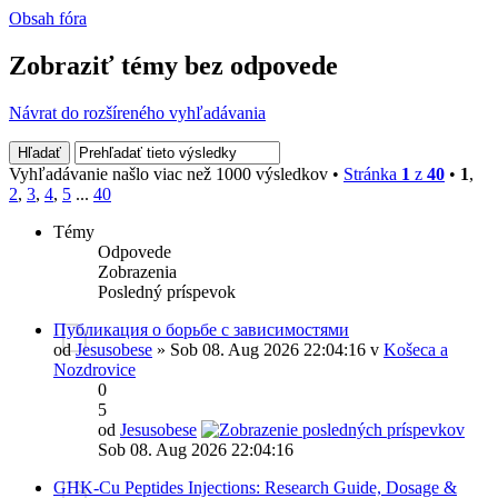
Obsah fóra
Zobraziť témy bez odpovede
Návrat do rozšíreného vyhľadávania
Vyhľadávanie našlo viac než 1000 výsledkov •
Stránka
1
z
40
•
1
,
2
,
3
,
4
,
5
...
40
Témy
Odpovede
Zobrazenia
Posledný príspevok
Публикация о борьбе с зависимостями
od
Jesusobese
» Sob 08. Aug 2026 22:04:16 v
Košeca a
Nozdrovice
0
5
od
Jesusobese
Sob 08. Aug 2026 22:04:16
GHK-Cu Peptides Injections: Research Guide, Dosage &