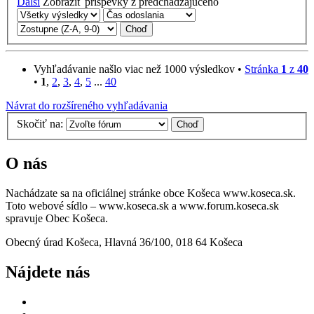
Ďalší
Zobraziť príspevky z predchádzajúceho
Vyhľadávanie našlo viac než 1000 výsledkov •
Stránka
1
z
40
•
1
,
2
,
3
,
4
,
5
...
40
Návrat do rozšíreného vyhľadávania
Skočiť na:
O nás
Nachádzate sa na oficiálnej stránke obce Košeca www.koseca.sk.
Toto webové sídlo – www.koseca.sk a www.forum.koseca.sk
spravuje Obec Košeca.
Obecný úrad Košeca, Hlavná 36/100, 018 64 Košeca
Nájdete nás