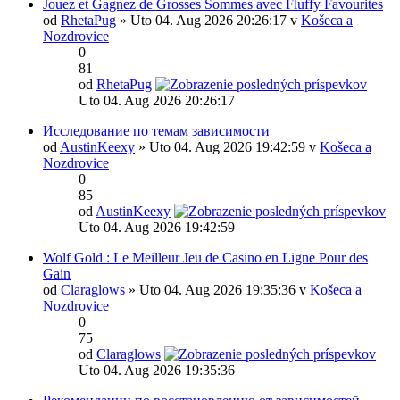
Jouez et Gagnez de Grosses Sommes avec Fluffy Favourites
od
RhetaPug
» Uto 04. Aug 2026 20:26:17 v
Košeca a
Nozdrovice
0
81
od
RhetaPug
Uto 04. Aug 2026 20:26:17
Исследование по темам зависимости
od
AustinKeexy
» Uto 04. Aug 2026 19:42:59 v
Košeca a
Nozdrovice
0
85
od
AustinKeexy
Uto 04. Aug 2026 19:42:59
Wolf Gold : Le Meilleur Jeu de Casino en Ligne Pour des
Gain
od
Claraglows
» Uto 04. Aug 2026 19:35:36 v
Košeca a
Nozdrovice
0
75
od
Claraglows
Uto 04. Aug 2026 19:35:36