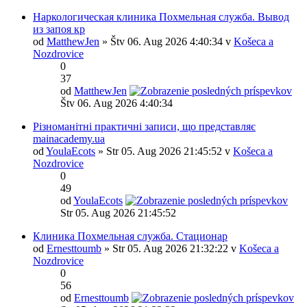
Наркологическая клиника Похмельная служба. Вывод
из запоя кр
od
MatthewJen
» Štv 06. Aug 2026 4:40:34 v
Košeca a
Nozdrovice
0
37
od
MatthewJen
Štv 06. Aug 2026 4:40:34
Різноманітні практичні записи, що представляє
mainacademy.ua
od
YoulaEcots
» Str 05. Aug 2026 21:45:52 v
Košeca a
Nozdrovice
0
49
od
YoulaEcots
Str 05. Aug 2026 21:45:52
Клиника Похмельная служба. Стационар
od
Ernesttoumb
» Str 05. Aug 2026 21:32:22 v
Košeca a
Nozdrovice
0
56
od
Ernesttoumb