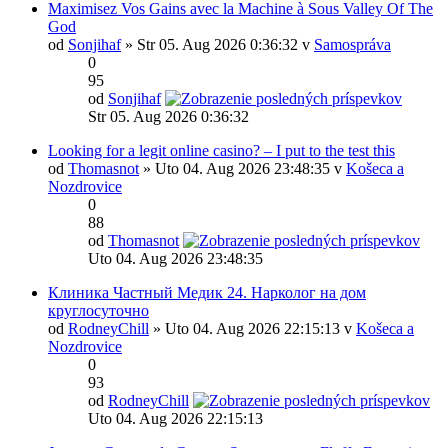
Maximisez Vos Gains avec la Machine à Sous Valley Of The
God
od
Sonjihaf
» Str 05. Aug 2026 0:36:32 v
Samospráva
0
95
od
Sonjihaf
Str 05. Aug 2026 0:36:32
Looking for a legit online casino? – I put to the test this
od
Thomasnot
» Uto 04. Aug 2026 23:48:35 v
Košeca a
Nozdrovice
0
88
od
Thomasnot
Uto 04. Aug 2026 23:48:35
Клиника Частный Медик 24. Нарколог на дом
круглосуточно
od
RodneyChill
» Uto 04. Aug 2026 22:15:13 v
Košeca a
Nozdrovice
0
93
od
RodneyChill
Uto 04. Aug 2026 22:15:13