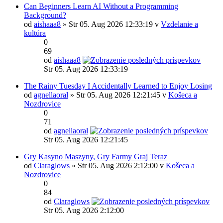
Can Beginners Learn AI Without a Programming
Background?
od
aishaaa8
» Str 05. Aug 2026 12:33:19 v
Vzdelanie a
kultúra
0
69
od
aishaaa8
Str 05. Aug 2026 12:33:19
The Rainy Tuesday I Accidentally Learned to Enjoy Losing
od
agnellaoral
» Str 05. Aug 2026 12:21:45 v
Košeca a
Nozdrovice
0
71
od
agnellaoral
Str 05. Aug 2026 12:21:45
Gry Kasyno Maszyny, Gry Farmy Graj Teraz
od
Claraglows
» Str 05. Aug 2026 2:12:00 v
Košeca a
Nozdrovice
0
84
od
Claraglows
Str 05. Aug 2026 2:12:00