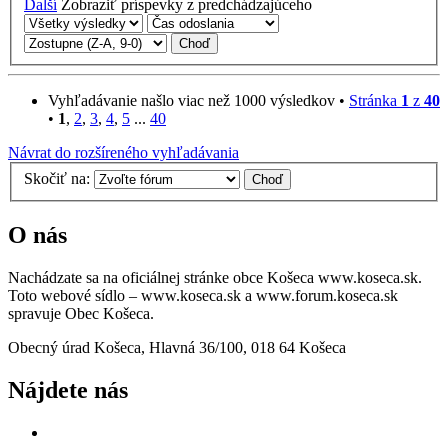
Ďalší
Zobraziť príspevky z predchádzajúceho
Vyhľadávanie našlo viac než 1000 výsledkov •
Stránka
1
z
40
•
1
,
2
,
3
,
4
,
5
...
40
Návrat do rozšíreného vyhľadávania
Skočiť na:
O nás
Nachádzate sa na oficiálnej stránke obce Košeca www.koseca.sk.
Toto webové sídlo – www.koseca.sk a www.forum.koseca.sk
spravuje Obec Košeca.
Obecný úrad Košeca, Hlavná 36/100, 018 64 Košeca
Nájdete nás