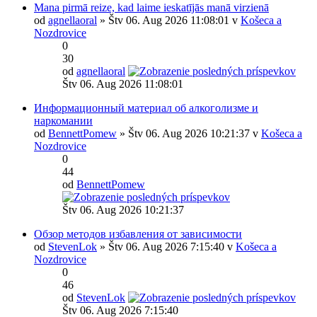
Mana pirmā reize, kad laime ieskatījās manā virzienā
od
agnellaoral
» Štv 06. Aug 2026 11:08:01 v
Košeca a
Nozdrovice
0
30
od
agnellaoral
Štv 06. Aug 2026 11:08:01
Информационный материал об алкоголизме и
наркомании
od
BennettPomew
» Štv 06. Aug 2026 10:21:37 v
Košeca a
Nozdrovice
0
44
od
BennettPomew
Štv 06. Aug 2026 10:21:37
Обзор методов избавления от зависимости
od
StevenLok
» Štv 06. Aug 2026 7:15:40 v
Košeca a
Nozdrovice
0
46
od
StevenLok
Štv 06. Aug 2026 7:15:40