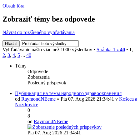
Obsah fóra
Zobraziť témy bez odpovede
Návrat do rozšíreného vyhľadávania
Vyhľadávanie našlo viac než 1000 výsledkov •
Stránka
1
z
40
•
1
,
2
,
3
,
4
,
5
...
40
Témy
Odpovede
Zobrazenia
Posledný príspevok
Публикация на темы народного здравоохранения
od
RaymondNEeme
» Pia 07. Aug 2026 21:34:41 v
Košeca a
Nozdrovice
0
8
od
RaymondNEeme
Pia 07. Aug 2026 21:34:41