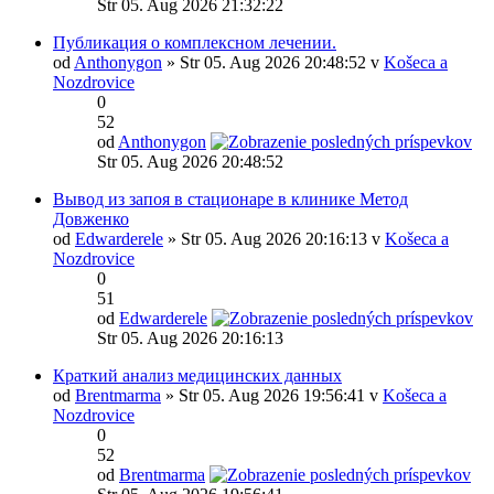
Str 05. Aug 2026 21:32:22
Публикация о комплексном лечении.
od
Anthonygon
» Str 05. Aug 2026 20:48:52 v
Košeca a
Nozdrovice
0
52
od
Anthonygon
Str 05. Aug 2026 20:48:52
Вывод из запоя в стационаре в клинике Метод
Довженко
od
Edwarderele
» Str 05. Aug 2026 20:16:13 v
Košeca a
Nozdrovice
0
51
od
Edwarderele
Str 05. Aug 2026 20:16:13
Краткий анализ медицинских данных
od
Brentmarma
» Str 05. Aug 2026 19:56:41 v
Košeca a
Nozdrovice
0
52
od
Brentmarma