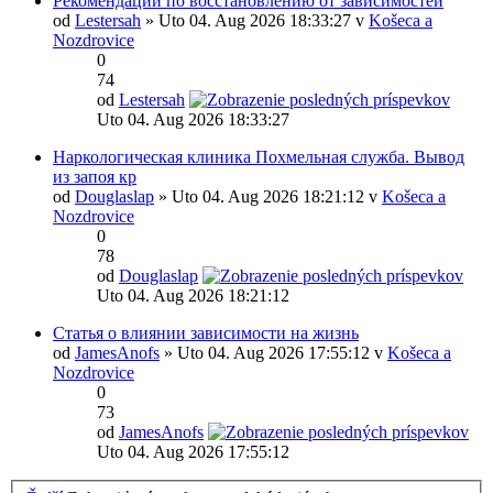
Рекомендации по восстановлению от зависимостей
od
Lestersah
» Uto 04. Aug 2026 18:33:27 v
Košeca a
Nozdrovice
0
74
od
Lestersah
Uto 04. Aug 2026 18:33:27
Наркологическая клиника Похмельная служба. Вывод
из запоя кр
od
Douglaslap
» Uto 04. Aug 2026 18:21:12 v
Košeca a
Nozdrovice
0
78
od
Douglaslap
Uto 04. Aug 2026 18:21:12
Статья о влиянии зависимости на жизнь
od
JamesAnofs
» Uto 04. Aug 2026 17:55:12 v
Košeca a
Nozdrovice
0
73
od
JamesAnofs
Uto 04. Aug 2026 17:55:12