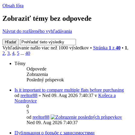
Obsah fóra
Zobraziť témy bez odpovede
Návrat do rozšíreného vyhľadávania
Vyhľadávanie našlo viac než 1000 výsledkov •
Stránka
1
z
40
•
1
,
2
,
3
,
4
,
5
...
40
Témy
Odpovede
Zobrazenia
Posledný príspevok
Is it important to compare multiple flats before purchasing
od
reeltor88
» Ned 09. Aug 2026 7:40:37 v
Košeca a
Nozdrovice
0
5
od
reeltor88
Ned 09. Aug 2026 7:40:37
Публикация о борьбе с зависимостями