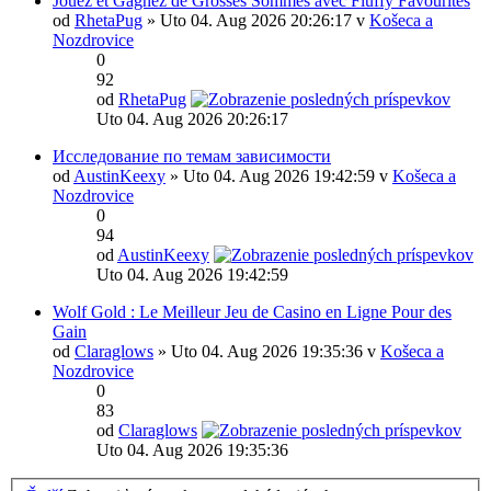
Jouez et Gagnez de Grosses Sommes avec Fluffy Favourites
od
RhetaPug
» Uto 04. Aug 2026 20:26:17 v
Košeca a
Nozdrovice
0
92
od
RhetaPug
Uto 04. Aug 2026 20:26:17
Исследование по темам зависимости
od
AustinKeexy
» Uto 04. Aug 2026 19:42:59 v
Košeca a
Nozdrovice
0
94
od
AustinKeexy
Uto 04. Aug 2026 19:42:59
Wolf Gold : Le Meilleur Jeu de Casino en Ligne Pour des
Gain
od
Claraglows
» Uto 04. Aug 2026 19:35:36 v
Košeca a
Nozdrovice
0
83
od
Claraglows
Uto 04. Aug 2026 19:35:36