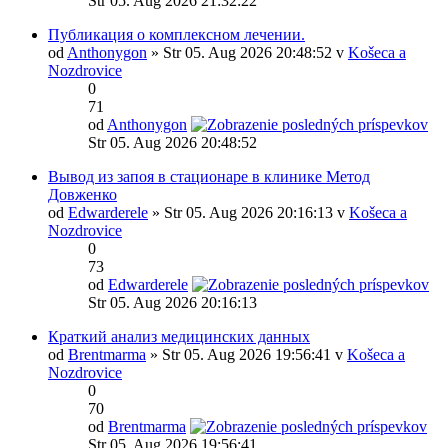
Str 05. Aug 2026 21:32:22
Публикация о комплексном лечении.
od
Anthonygon
» Str 05. Aug 2026 20:48:52 v
Košeca a
Nozdrovice
0
71
od
Anthonygon
Str 05. Aug 2026 20:48:52
Вывод из запоя в стационаре в клинике Метод
Довженко
od
Edwarderele
» Str 05. Aug 2026 20:16:13 v
Košeca a
Nozdrovice
0
73
od
Edwarderele
Str 05. Aug 2026 20:16:13
Краткий анализ медицинских данных
od
Brentmarma
» Str 05. Aug 2026 19:56:41 v
Košeca a
Nozdrovice
0
70
od
Brentmarma
Str 05. Aug 2026 19:56:41