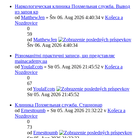
Наркологическая клиника Похмельная служба. Вывод
из запоя кр
od
MatthewJen
» Štv 06. Aug 2026 4:40:34 v
Košeca a
Nozdrovice
0
59
od
MatthewJen
Štv 06. Aug 2026 4:40:34
Різноманітні практичні записи, що представляє
mainacademy.ua
od
YoulaEcots
» Str 05. Aug 2026 21:45:52 v
Košeca a
Nozdrovice
0
67
od
YoulaEcots
Str 05. Aug 2026 21:45:52
Клиника Похмельная служба. Стационар
od
Ernesttoumb
» Str 05. Aug 2026 21:32:22 v
Košeca a
Nozdrovice
0
73
od
Ernesttoumb