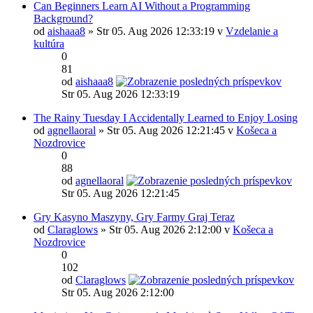
Can Beginners Learn AI Without a Programming
Background?
od
aishaaa8
» Str 05. Aug 2026 12:33:19 v
Vzdelanie a
kultúra
0
81
od
aishaaa8
Str 05. Aug 2026 12:33:19
The Rainy Tuesday I Accidentally Learned to Enjoy Losing
od
agnellaoral
» Str 05. Aug 2026 12:21:45 v
Košeca a
Nozdrovice
0
88
od
agnellaoral
Str 05. Aug 2026 12:21:45
Gry Kasyno Maszyny, Gry Farmy Graj Teraz
od
Claraglows
» Str 05. Aug 2026 2:12:00 v
Košeca a
Nozdrovice
0
102
od
Claraglows
Str 05. Aug 2026 2:12:00