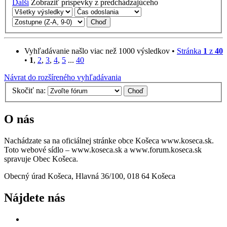
Ďalší
Zobraziť príspevky z predchádzajúceho
Vyhľadávanie našlo viac než 1000 výsledkov •
Stránka
1
z
40
•
1
,
2
,
3
,
4
,
5
...
40
Návrat do rozšíreného vyhľadávania
Skočiť na:
O nás
Nachádzate sa na oficiálnej stránke obce Košeca www.koseca.sk.
Toto webové sídlo – www.koseca.sk a www.forum.koseca.sk
spravuje Obec Košeca.
Obecný úrad Košeca, Hlavná 36/100, 018 64 Košeca
Nájdete nás