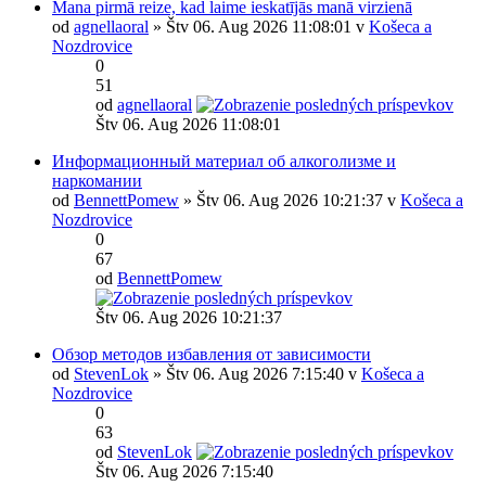
Mana pirmā reize, kad laime ieskatījās manā virzienā
od
agnellaoral
» Štv 06. Aug 2026 11:08:01 v
Košeca a
Nozdrovice
0
51
od
agnellaoral
Štv 06. Aug 2026 11:08:01
Информационный материал об алкоголизме и
наркомании
od
BennettPomew
» Štv 06. Aug 2026 10:21:37 v
Košeca a
Nozdrovice
0
67
od
BennettPomew
Štv 06. Aug 2026 10:21:37
Обзор методов избавления от зависимости
od
StevenLok
» Štv 06. Aug 2026 7:15:40 v
Košeca a
Nozdrovice
0
63
od
StevenLok
Štv 06. Aug 2026 7:15:40