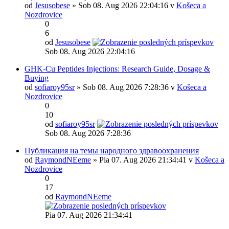
od
Jesusobese
» Sob 08. Aug 2026 22:04:16 v
Košeca a
Nozdrovice
0
6
od
Jesusobese
Sob 08. Aug 2026 22:04:16
GHK-Cu Peptides Injections: Research Guide, Dosage &
Buying
od
sofiaroy95sr
» Sob 08. Aug 2026 7:28:36 v
Košeca a
Nozdrovice
0
10
od
sofiaroy95sr
Sob 08. Aug 2026 7:28:36
Публикация на темы народного здравоохранения
od
RaymondNEeme
» Pia 07. Aug 2026 21:34:41 v
Košeca a
Nozdrovice
0
17
od
RaymondNEeme
Pia 07. Aug 2026 21:34:41