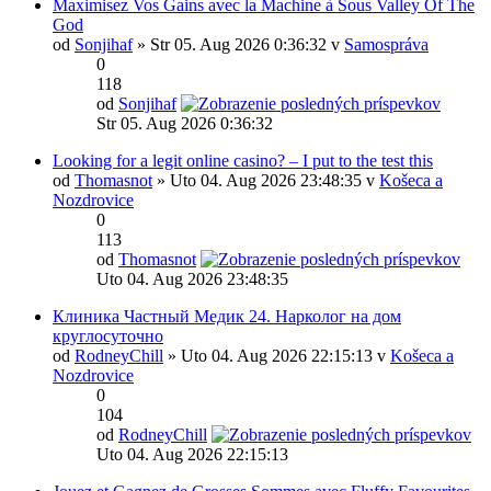
Maximisez Vos Gains avec la Machine à Sous Valley Of The
God
od
Sonjihaf
» Str 05. Aug 2026 0:36:32 v
Samospráva
0
118
od
Sonjihaf
Str 05. Aug 2026 0:36:32
Looking for a legit online casino? – I put to the test this
od
Thomasnot
» Uto 04. Aug 2026 23:48:35 v
Košeca a
Nozdrovice
0
113
od
Thomasnot
Uto 04. Aug 2026 23:48:35
Клиника Частный Медик 24. Нарколог на дом
круглосуточно
od
RodneyChill
» Uto 04. Aug 2026 22:15:13 v
Košeca a
Nozdrovice
0
104
od
RodneyChill
Uto 04. Aug 2026 22:15:13