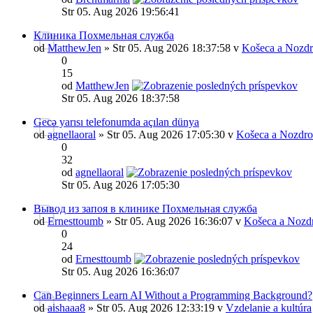
Str 05. Aug 2026 19:56:41
Клиника Похмельная служба
od
MatthewJen
» Str 05. Aug 2026 18:37:58 v
Košeca a Nozdr
0
15
od
MatthewJen
Str 05. Aug 2026 18:37:58
Gecə yarısı telefonumda açılan dünya
od
agnellaoral
» Str 05. Aug 2026 17:05:30 v
Košeca a Nozdro
0
32
od
agnellaoral
Str 05. Aug 2026 17:05:30
Вывод из запоя в клинике Похмельная служба
od
Ernesttoumb
» Str 05. Aug 2026 16:36:07 v
Košeca a Nozd
0
24
od
Ernesttoumb
Str 05. Aug 2026 16:36:07
Can Beginners Learn AI Without a Programming Background?
od
aishaaa8
» Str 05. Aug 2026 12:33:19 v
Vzdelanie a kultúra