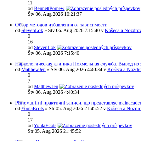
11
od
BennettPomew
Štv 06. Aug 2026 10:21:37
Обзор методов избавления от зависимости
od
StevenLok
» Štv 06. Aug 2026 7:15:40 v
Košeca a Nozdrov
0
16
od
StevenLok
Štv 06. Aug 2026 7:15:40
Наркологическая клиника Похмельная служба. Вывод из 
od
MatthewJen
» Štv 06. Aug 2026 4:40:34 v
Košeca a Nozdr
0
7
od
MatthewJen
Štv 06. Aug 2026 4:40:34
Різноманітні практичні записи, що представляє mainacade
od
YoulaEcots
» Str 05. Aug 2026 21:45:52 v
Košeca a Nozdro
0
17
od
YoulaEcots
Str 05. Aug 2026 21:45:52