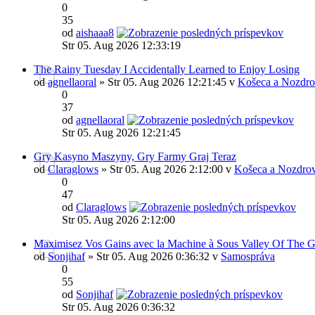
0
35
od
aishaaa8
Str 05. Aug 2026 12:33:19
The Rainy Tuesday I Accidentally Learned to Enjoy Losing
od
agnellaoral
» Str 05. Aug 2026 12:21:45 v
Košeca a Nozdro
0
37
od
agnellaoral
Str 05. Aug 2026 12:21:45
Gry Kasyno Maszyny, Gry Farmy Graj Teraz
od
Claraglows
» Str 05. Aug 2026 2:12:00 v
Košeca a Nozdrov
0
47
od
Claraglows
Str 05. Aug 2026 2:12:00
Maximisez Vos Gains avec la Machine à Sous Valley Of The 
od
Sonjihaf
» Str 05. Aug 2026 0:36:32 v
Samospráva
0
55
od
Sonjihaf
Str 05. Aug 2026 0:36:32