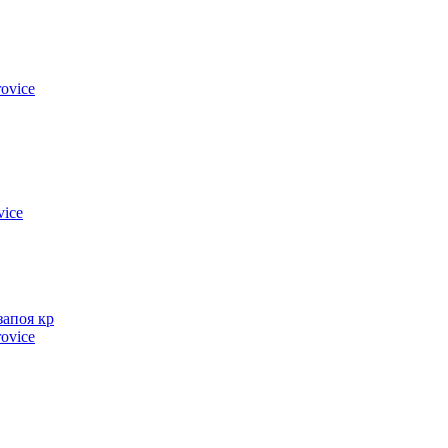
ovice
vice
запоя кр
ovice