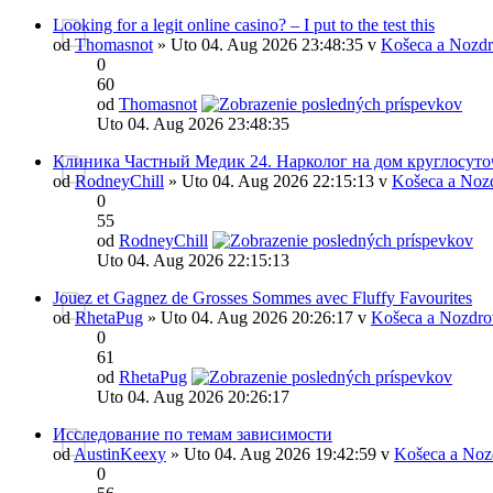
Looking for a legit online casino? – I put to the test this
od
Thomasnot
» Uto 04. Aug 2026 23:48:35 v
Košeca a Nozdr
0
60
od
Thomasnot
Uto 04. Aug 2026 23:48:35
Клиника Частный Медик 24. Нарколог на дом круглосуто
od
RodneyChill
» Uto 04. Aug 2026 22:15:13 v
Košeca a Noz
0
55
od
RodneyChill
Uto 04. Aug 2026 22:15:13
Jouez et Gagnez de Grosses Sommes avec Fluffy Favourites
od
RhetaPug
» Uto 04. Aug 2026 20:26:17 v
Košeca a Nozdro
0
61
od
RhetaPug
Uto 04. Aug 2026 20:26:17
Исследование по темам зависимости
od
AustinKeexy
» Uto 04. Aug 2026 19:42:59 v
Košeca a Noz
0