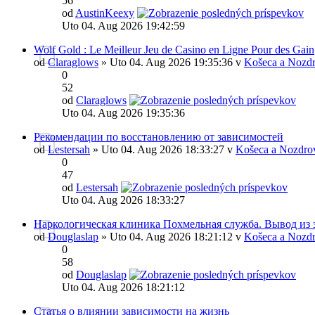
56
od
AustinKeexy
Uto 04. Aug 2026 19:42:59
Wolf Gold : Le Meilleur Jeu de Casino en Ligne Pour des Gain
od
Claraglows
» Uto 04. Aug 2026 19:35:36 v
Košeca a Nozdr
0
52
od
Claraglows
Uto 04. Aug 2026 19:35:36
Рекомендации по восстановлению от зависимостей
od
Lestersah
» Uto 04. Aug 2026 18:33:27 v
Košeca a Nozdro
0
47
od
Lestersah
Uto 04. Aug 2026 18:33:27
Наркологическая клиника Похмельная служба. Вывод из 
od
Douglaslap
» Uto 04. Aug 2026 18:21:12 v
Košeca a Nozdr
0
58
od
Douglaslap
Uto 04. Aug 2026 18:21:12
Статья о влиянии зависимости на жизнь