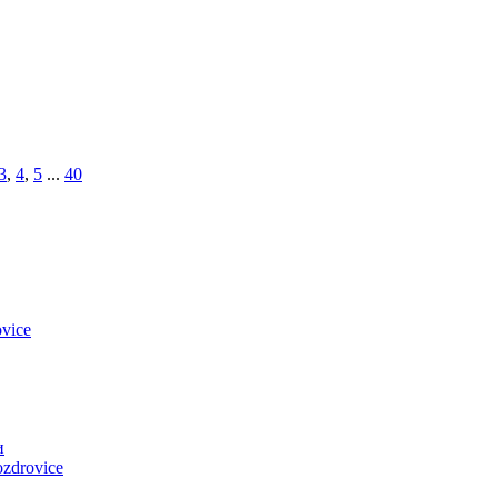
3
,
4
,
5
...
40
vice
и
zdrovice