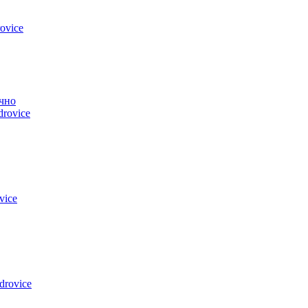
ovice
чно
drovice
vice
drovice