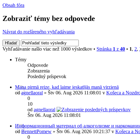
Obsah fóra
Zobraziť témy bez odpovede
Návrat do rozšíreného vyhľadávania
Vyhľadávanie našlo viac než 1000 výsledkov •
Stránka
1
z
40
•
1
,
2
,
Témy
Odpovede
Zobrazenia
Posledný príspevok
Mana pirmā reize, kad laime ieskatījās manā virzienā
od
agnellaoral
» Štv 06. Aug 2026 11:08:01 v
Košeca a Nozdro
0
10
od
agnellaoral
Štv 06. Aug 2026 11:08:01
Информационный материал об алкоголизме и наркомани
od
BennettPomew
» Štv 06. Aug 2026 10:21:37 v
Košeca a No
0