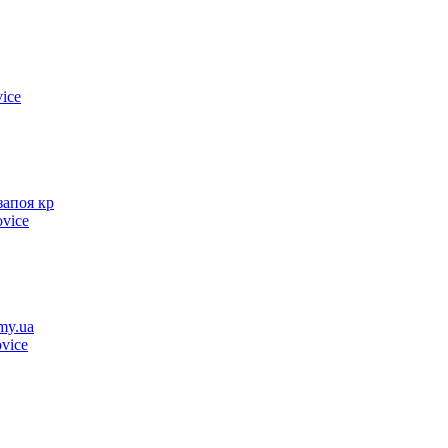
ice
запоя кр
ovice
my.ua
vice