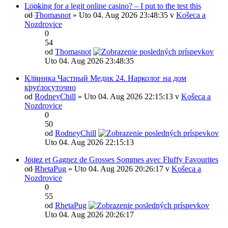
Looking for a legit online casino? – I put to the test this
od
Thomasnot
» Uto 04. Aug 2026 23:48:35 v
Košeca a
Nozdrovice
0
54
od
Thomasnot
Uto 04. Aug 2026 23:48:35
Клиника Частный Медик 24. Нарколог на дом
круглосуточно
od
RodneyChill
» Uto 04. Aug 2026 22:15:13 v
Košeca a
Nozdrovice
0
50
od
RodneyChill
Uto 04. Aug 2026 22:15:13
Jouez et Gagnez de Grosses Sommes avec Fluffy Favourites
od
RhetaPug
» Uto 04. Aug 2026 20:26:17 v
Košeca a
Nozdrovice
0
55
od
RhetaPug
Uto 04. Aug 2026 20:26:17