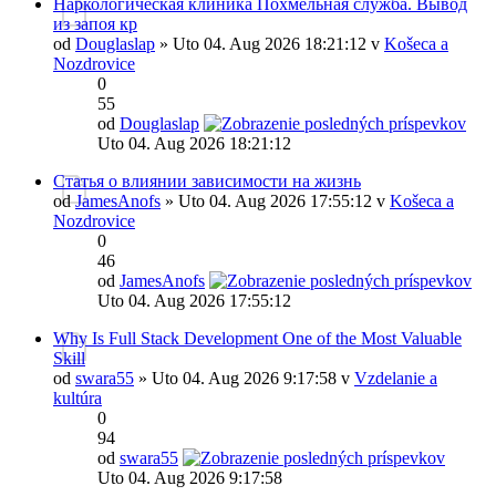
Наркологическая клиника Похмельная служба. Вывод
из запоя кр
od
Douglaslap
» Uto 04. Aug 2026 18:21:12 v
Košeca a
Nozdrovice
0
55
od
Douglaslap
Uto 04. Aug 2026 18:21:12
Статья о влиянии зависимости на жизнь
od
JamesAnofs
» Uto 04. Aug 2026 17:55:12 v
Košeca a
Nozdrovice
0
46
od
JamesAnofs
Uto 04. Aug 2026 17:55:12
Why Is Full Stack Development One of the Most Valuable
Skill
od
swara55
» Uto 04. Aug 2026 9:17:58 v
Vzdelanie a
kultúra
0
94
od
swara55
Uto 04. Aug 2026 9:17:58