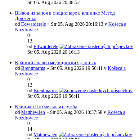
Str 05. Aug 2026 20:48:52
Вывод из запоя в стационаре в клинике Метод
Довженко
od
Edwarderele
» Str 05. Aug 2026 20:16:13 v
Košeca a
Nozdrovice
0
13
od
Edwarderele
Str 05. Aug 2026 20:16:13
Краткий анализ медицинских данных
od
Brentmarma
» Str 05. Aug 2026 19:56:41 v
Košeca a
Nozdrovice
0
12
od
Brentmarma
Str 05. Aug 2026 19:56:41
Клиника Похмельная служба
od
MatthewJen
» Str 05. Aug 2026 18:37:58 v
Košeca a
Nozdrovice
0
14
od
MatthewJen