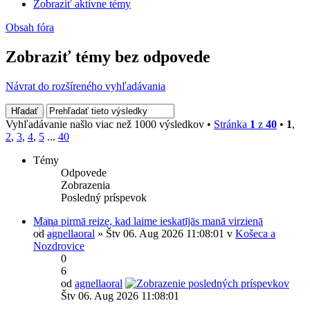
Zobraziť aktívne témy
Obsah fóra
Zobraziť témy bez odpovede
Návrat do rozšíreného vyhľadávania
Vyhľadávanie našlo viac než 1000 výsledkov •
Stránka
1
z
40
•
1
,
2
,
3
,
4
,
5
...
40
Témy
Odpovede
Zobrazenia
Posledný príspevok
Mana pirmā reize, kad laime ieskatījās manā virzienā
od
agnellaoral
» Štv 06. Aug 2026 11:08:01 v
Košeca a
Nozdrovice
0
6
od
agnellaoral
Štv 06. Aug 2026 11:08:01