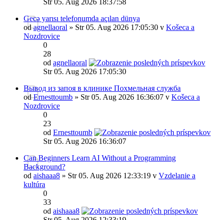
Str 05. Aug 2026 18:37:58
Gecə yarısı telefonumda açılan dünya
od
agnellaoral
» Str 05. Aug 2026 17:05:30 v
Košeca a
Nozdrovice
0
28
od
agnellaoral
Str 05. Aug 2026 17:05:30
Вывод из запоя в клинике Похмельная служба
od
Ernesttoumb
» Str 05. Aug 2026 16:36:07 v
Košeca a
Nozdrovice
0
23
od
Ernesttoumb
Str 05. Aug 2026 16:36:07
Can Beginners Learn AI Without a Programming
Background?
od
aishaaa8
» Str 05. Aug 2026 12:33:19 v
Vzdelanie a
kultúra
0
33
od
aishaaa8
Str 05. Aug 2026 12:33:19