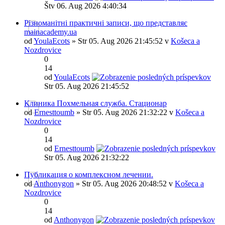
Štv 06. Aug 2026 4:40:34
Різноманітні практичні записи, що представляє
mainacademy.ua
od
YoulaEcots
» Str 05. Aug 2026 21:45:52 v
Košeca a
Nozdrovice
0
14
od
YoulaEcots
Str 05. Aug 2026 21:45:52
Клиника Похмельная служба. Стационар
od
Ernesttoumb
» Str 05. Aug 2026 21:32:22 v
Košeca a
Nozdrovice
0
14
od
Ernesttoumb
Str 05. Aug 2026 21:32:22
Публикация о комплексном лечении.
od
Anthonygon
» Str 05. Aug 2026 20:48:52 v
Košeca a
Nozdrovice
0
14
od
Anthonygon