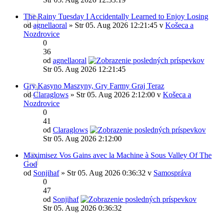
The Rainy Tuesday I Accidentally Learned to Enjoy Losing
od
agnellaoral
» Str 05. Aug 2026 12:21:45 v
Košeca a
Nozdrovice
0
36
od
agnellaoral
Str 05. Aug 2026 12:21:45
Gry Kasyno Maszyny, Gry Farmy Graj Teraz
od
Claraglows
» Str 05. Aug 2026 2:12:00 v
Košeca a
Nozdrovice
0
41
od
Claraglows
Str 05. Aug 2026 2:12:00
Maximisez Vos Gains avec la Machine à Sous Valley Of The
God
od
Sonjihaf
» Str 05. Aug 2026 0:36:32 v
Samospráva
0
47
od
Sonjihaf
Str 05. Aug 2026 0:36:32