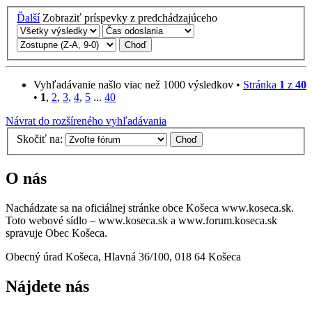
Ďalší
Zobraziť príspevky z predchádzajúceho
Vyhľadávanie našlo viac než 1000 výsledkov •
Stránka
1
z
40
•
1
,
2
,
3
,
4
,
5
...
40
Návrat do rozšíreného vyhľadávania
Skočiť na:
O nás
Nachádzate sa na oficiálnej stránke obce Košeca www.koseca.sk.
Toto webové sídlo – www.koseca.sk a www.forum.koseca.sk
spravuje Obec Košeca.
Obecný úrad Košeca, Hlavná 36/100, 018 64 Košeca
Nájdete nás