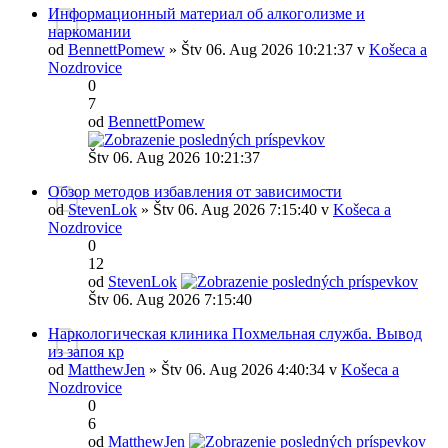
Информационный материал об алкоголизме и
наркомании
od
BennettPomew
» Štv 06. Aug 2026 10:21:37 v
Košeca a
Nozdrovice
0
7
od
BennettPomew
Štv 06. Aug 2026 10:21:37
Обзор методов избавления от зависимости
od
StevenLok
» Štv 06. Aug 2026 7:15:40 v
Košeca a
Nozdrovice
0
12
od
StevenLok
Štv 06. Aug 2026 7:15:40
Наркологическая клиника Похмельная служба. Вывод
из запоя кр
od
MatthewJen
» Štv 06. Aug 2026 4:40:34 v
Košeca a
Nozdrovice
0
6
od
MatthewJen