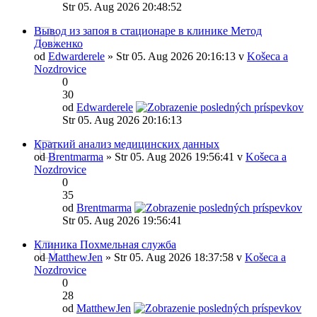
Str 05. Aug 2026 20:48:52
Вывод из запоя в стационаре в клинике Метод
Довженко
od
Edwarderele
» Str 05. Aug 2026 20:16:13 v
Košeca a
Nozdrovice
0
30
od
Edwarderele
Str 05. Aug 2026 20:16:13
Краткий анализ медицинских данных
od
Brentmarma
» Str 05. Aug 2026 19:56:41 v
Košeca a
Nozdrovice
0
35
od
Brentmarma
Str 05. Aug 2026 19:56:41
Клиника Похмельная служба
od
MatthewJen
» Str 05. Aug 2026 18:37:58 v
Košeca a
Nozdrovice
0
28
od
MatthewJen