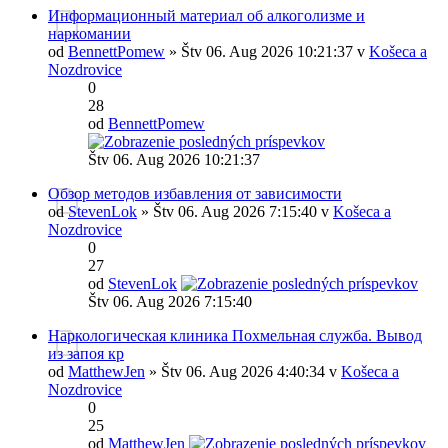
Информационный материал об алкоголизме и
наркомании
od
BennettPomew
» Štv 06. Aug 2026 10:21:37 v
Košeca a
Nozdrovice
0
28
od
BennettPomew
Štv 06. Aug 2026 10:21:37
Обзор методов избавления от зависимости
od
StevenLok
» Štv 06. Aug 2026 7:15:40 v
Košeca a
Nozdrovice
0
27
od
StevenLok
Štv 06. Aug 2026 7:15:40
Наркологическая клиника Похмельная служба. Вывод
из запоя кр
od
MatthewJen
» Štv 06. Aug 2026 4:40:34 v
Košeca a
Nozdrovice
0
25
od
MatthewJen