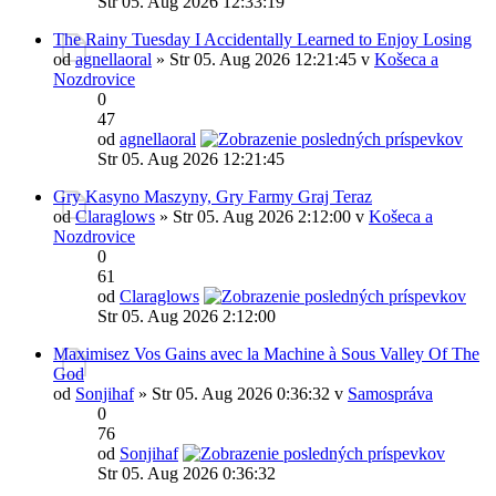
Str 05. Aug 2026 12:33:19
The Rainy Tuesday I Accidentally Learned to Enjoy Losing
od
agnellaoral
» Str 05. Aug 2026 12:21:45 v
Košeca a
Nozdrovice
0
47
od
agnellaoral
Str 05. Aug 2026 12:21:45
Gry Kasyno Maszyny, Gry Farmy Graj Teraz
od
Claraglows
» Str 05. Aug 2026 2:12:00 v
Košeca a
Nozdrovice
0
61
od
Claraglows
Str 05. Aug 2026 2:12:00
Maximisez Vos Gains avec la Machine à Sous Valley Of The
God
od
Sonjihaf
» Str 05. Aug 2026 0:36:32 v
Samospráva
0
76
od
Sonjihaf
Str 05. Aug 2026 0:36:32