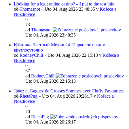
Looking for a legit online casino? – I put to the test this
od
Thomasnot
» Uto 04. Aug 2026 23:48:35 v
Košeca a
Nozdrovice
0
73
od
Thomasnot
Uto 04. Aug 2026 23:48:35
Клиника Частный Медик 24. Нарколог на дом
круглосуточно
od
RodneyChill
» Uto 04. Aug 2026 22:15:13 v
Košeca a
Nozdrovice
0
67
od
RodneyChill
Uto 04. Aug 2026 22:15:13
Jouez et Gagnez de Grosses Sommes avec Fluffy Favourites
od
RhetaPug
» Uto 04. Aug 2026 20:26:17 v
Košeca a
Nozdrovice
0
70
od
RhetaPug
Uto 04. Aug 2026 20:26:17