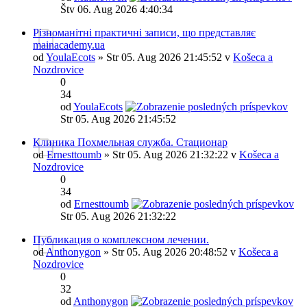
Štv 06. Aug 2026 4:40:34
Різноманітні практичні записи, що представляє
mainacademy.ua
od
YoulaEcots
» Str 05. Aug 2026 21:45:52 v
Košeca a
Nozdrovice
0
34
od
YoulaEcots
Str 05. Aug 2026 21:45:52
Клиника Похмельная служба. Стационар
od
Ernesttoumb
» Str 05. Aug 2026 21:32:22 v
Košeca a
Nozdrovice
0
34
od
Ernesttoumb
Str 05. Aug 2026 21:32:22
Публикация о комплексном лечении.
od
Anthonygon
» Str 05. Aug 2026 20:48:52 v
Košeca a
Nozdrovice
0
32
od
Anthonygon