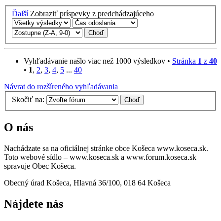
Ďalší
Zobraziť príspevky z predchádzajúceho
Vyhľadávanie našlo viac než 1000 výsledkov •
Stránka
1
z
40
•
1
,
2
,
3
,
4
,
5
...
40
Návrat do rozšíreného vyhľadávania
Skočiť na:
O nás
Nachádzate sa na oficiálnej stránke obce Košeca www.koseca.sk.
Toto webové sídlo – www.koseca.sk a www.forum.koseca.sk
spravuje Obec Košeca.
Obecný úrad Košeca, Hlavná 36/100, 018 64 Košeca
Nájdete nás