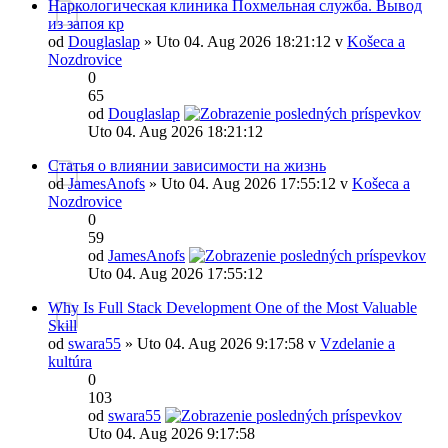
Наркологическая клиника Похмельная служба. Вывод
из запоя кр
od
Douglaslap
» Uto 04. Aug 2026 18:21:12 v
Košeca a
Nozdrovice
0
65
od
Douglaslap
Uto 04. Aug 2026 18:21:12
Статья о влиянии зависимости на жизнь
od
JamesAnofs
» Uto 04. Aug 2026 17:55:12 v
Košeca a
Nozdrovice
0
59
od
JamesAnofs
Uto 04. Aug 2026 17:55:12
Why Is Full Stack Development One of the Most Valuable
Skill
od
swara55
» Uto 04. Aug 2026 9:17:58 v
Vzdelanie a
kultúra
0
103
od
swara55
Uto 04. Aug 2026 9:17:58