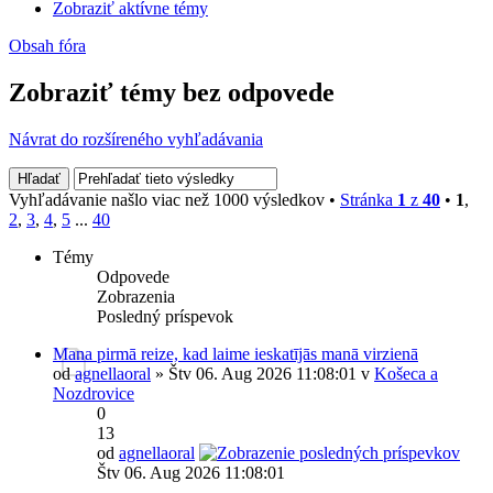
Zobraziť aktívne témy
Obsah fóra
Zobraziť témy bez odpovede
Návrat do rozšíreného vyhľadávania
Vyhľadávanie našlo viac než 1000 výsledkov •
Stránka
1
z
40
•
1
,
2
,
3
,
4
,
5
...
40
Témy
Odpovede
Zobrazenia
Posledný príspevok
Mana pirmā reize, kad laime ieskatījās manā virzienā
od
agnellaoral
» Štv 06. Aug 2026 11:08:01 v
Košeca a
Nozdrovice
0
13
od
agnellaoral
Štv 06. Aug 2026 11:08:01