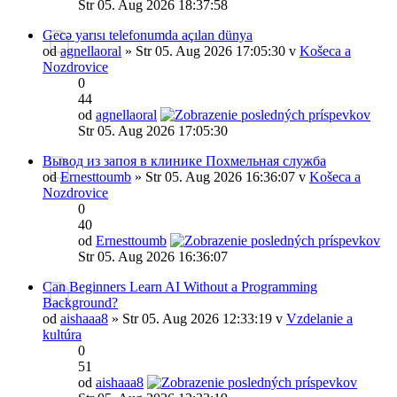
Str 05. Aug 2026 18:37:58
Gecə yarısı telefonumda açılan dünya
od
agnellaoral
» Str 05. Aug 2026 17:05:30 v
Košeca a
Nozdrovice
0
44
od
agnellaoral
Str 05. Aug 2026 17:05:30
Вывод из запоя в клинике Похмельная служба
od
Ernesttoumb
» Str 05. Aug 2026 16:36:07 v
Košeca a
Nozdrovice
0
40
od
Ernesttoumb
Str 05. Aug 2026 16:36:07
Can Beginners Learn AI Without a Programming
Background?
od
aishaaa8
» Str 05. Aug 2026 12:33:19 v
Vzdelanie a
kultúra
0
51
od
aishaaa8