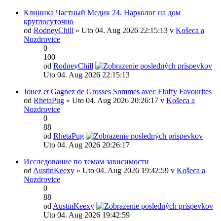
Клиника Частный Медик 24. Нарколог на дом
круглосуточно
od
RodneyChill
» Uto 04. Aug 2026 22:15:13 v
Košeca a
Nozdrovice
0
100
od
RodneyChill
Uto 04. Aug 2026 22:15:13
Jouez et Gagnez de Grosses Sommes avec Fluffy Favourites
od
RhetaPug
» Uto 04. Aug 2026 20:26:17 v
Košeca a
Nozdrovice
0
88
od
RhetaPug
Uto 04. Aug 2026 20:26:17
Исследование по темам зависимости
od
AustinKeexy
» Uto 04. Aug 2026 19:42:59 v
Košeca a
Nozdrovice
0
88
od
AustinKeexy
Uto 04. Aug 2026 19:42:59