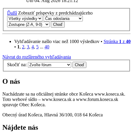
Uto 04. Aug 2026 18:21:12
Ďalší
Zobraziť príspevky z predchádzajúceho
Vyhľadávanie našlo viac než 1000 výsledkov •
Stránka
1
z
40
•
1
,
2
,
3
,
4
,
5
...
40
Návrat do rozšíreného vyhľadávania
Skočiť na:
O nás
Nachádzate sa na oficiálnej stránke obce Košeca www.koseca.sk.
Toto webové sídlo – www.koseca.sk a www.forum.koseca.sk
spravuje Obec Košeca.
Obecný úrad Košeca, Hlavná 36/100, 018 64 Košeca
Nájdete nás