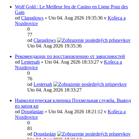
Wolf Gold : Le Meilleur Jeu de Casino en Ligne Pour des
Gain
od
Claraglows
» Uto 04. Aug 2026 19:35:36 v
Košeca a
Nozdrovice
0
77
od
Claraglows
Uto 04. Aug 2026 19:35:36
Рекомендации по восстановлению от зависимостей
od
Lestersah
» Uto 04. Aug 2026 18:33:27 v
Košeca a
Nozdrovice
0
76
od
Lestersah
Uto 04. Aug 2026 18:33:27
Наркологическая клиника Похмельная служба. Вывод
из запоя кр
od
Douglaslap
» Uto 04. Aug 2026 18:21:12 v
Košeca a
Nozdrovice
0
81
od
Douglaslap