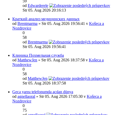
59
od
Edwarderele
Str 05. Aug 2026 20:16:13
Краткий анализ медицинских данных
od
Brentmarma
» Str 05. Aug 2026 19:56:41 v
Košeca a
Nozdrovice
0
58
od
Brentmarma
Str 05. Aug 2026 19:56:41
Клиника Похмельная служба
od
MatthewJen
» Str 05. Aug 2026 18:37:58 v
Košeca a
Nozdrovice
0
58
od
MatthewJen
Str 05. Aug 2026 18:37:58
Gecə yarısı telefonumda açılan dünya
od
agnellaoral
» Str 05. Aug 2026 17:05:30 v
Košeca a
Nozdrovice
0
75
od
agnellaoral