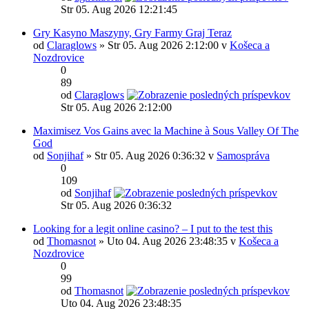
Str 05. Aug 2026 12:21:45
Gry Kasyno Maszyny, Gry Farmy Graj Teraz
od
Claraglows
» Str 05. Aug 2026 2:12:00 v
Košeca a
Nozdrovice
0
89
od
Claraglows
Str 05. Aug 2026 2:12:00
Maximisez Vos Gains avec la Machine à Sous Valley Of The
God
od
Sonjihaf
» Str 05. Aug 2026 0:36:32 v
Samospráva
0
109
od
Sonjihaf
Str 05. Aug 2026 0:36:32
Looking for a legit online casino? – I put to the test this
od
Thomasnot
» Uto 04. Aug 2026 23:48:35 v
Košeca a
Nozdrovice
0
99
od
Thomasnot
Uto 04. Aug 2026 23:48:35