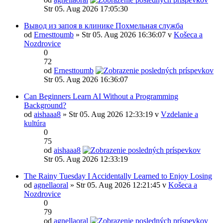
Str 05. Aug 2026 17:05:30
Вывод из запоя в клинике Похмельная служба
od
Ernesttoumb
» Str 05. Aug 2026 16:36:07 v
Košeca a
Nozdrovice
0
72
od
Ernesttoumb
Str 05. Aug 2026 16:36:07
Can Beginners Learn AI Without a Programming
Background?
od
aishaaa8
» Str 05. Aug 2026 12:33:19 v
Vzdelanie a
kultúra
0
75
od
aishaaa8
Str 05. Aug 2026 12:33:19
The Rainy Tuesday I Accidentally Learned to Enjoy Losing
od
agnellaoral
» Str 05. Aug 2026 12:21:45 v
Košeca a
Nozdrovice
0
79
od
agnellaoral