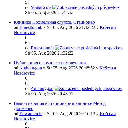
57
od
YoulaEcots
Str 05. Aug 2026 21:45:52
Клиника Похмельная служба. Стационар
od
Ernesttoumb
» Str 05. Aug 2026 21:32:22 v
Košeca a
Nozdrovice
0
63
od
Ernesttoumb
Str 05. Aug 2026 21:32:22
Публикация о комплексном лечении.
od
Anthonygon
» Str 05. Aug 2026 20:48:52 v
Košeca a
Nozdrovice
0
63
od
Anthonygon
Str 05. Aug 2026 20:48:52
Вывод из запоя в стационаре в клинике Метод
Довженко
od
Edwarderele
» Str 05. Aug 2026 20:16:13 v
Košeca a
Nozdrovice
0