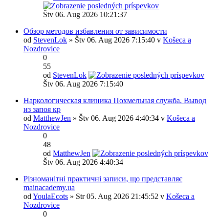
Štv 06. Aug 2026 10:21:37
Обзор методов избавления от зависимости
od
StevenLok
» Štv 06. Aug 2026 7:15:40 v
Košeca a
Nozdrovice
0
55
od
StevenLok
Štv 06. Aug 2026 7:15:40
Наркологическая клиника Похмельная служба. Вывод
из запоя кр
od
MatthewJen
» Štv 06. Aug 2026 4:40:34 v
Košeca a
Nozdrovice
0
48
od
MatthewJen
Štv 06. Aug 2026 4:40:34
Різноманітні практичні записи, що представляє
mainacademy.ua
od
YoulaEcots
» Str 05. Aug 2026 21:45:52 v
Košeca a
Nozdrovice
0