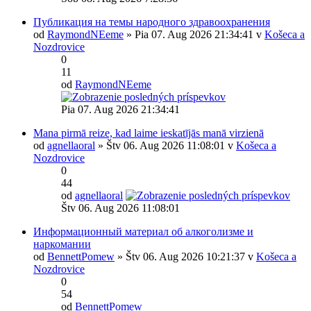
Публикация на темы народного здравоохранения
od
RaymondNEeme
» Pia 07. Aug 2026 21:34:41 v
Košeca a
Nozdrovice
0
11
od
RaymondNEeme
Pia 07. Aug 2026 21:34:41
Mana pirmā reize, kad laime ieskatījās manā virzienā
od
agnellaoral
» Štv 06. Aug 2026 11:08:01 v
Košeca a
Nozdrovice
0
44
od
agnellaoral
Štv 06. Aug 2026 11:08:01
Информационный материал об алкоголизме и
наркомании
od
BennettPomew
» Štv 06. Aug 2026 10:21:37 v
Košeca a
Nozdrovice
0
54
od
BennettPomew