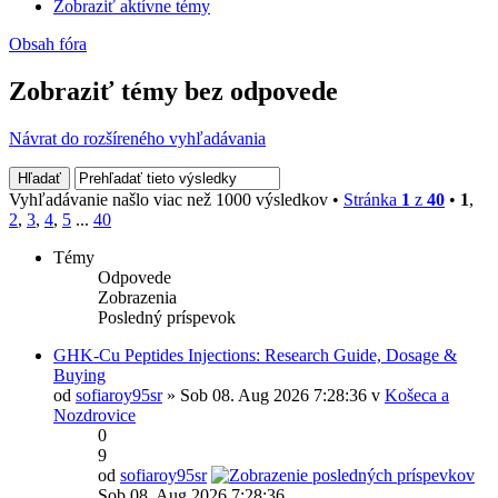
Zobraziť aktívne témy
Obsah fóra
Zobraziť témy bez odpovede
Návrat do rozšíreného vyhľadávania
Vyhľadávanie našlo viac než 1000 výsledkov •
Stránka
1
z
40
•
1
,
2
,
3
,
4
,
5
...
40
Témy
Odpovede
Zobrazenia
Posledný príspevok
GHK-Cu Peptides Injections: Research Guide, Dosage &
Buying
od
sofiaroy95sr
» Sob 08. Aug 2026 7:28:36 v
Košeca a
Nozdrovice
0
9
od
sofiaroy95sr
Sob 08. Aug 2026 7:28:36