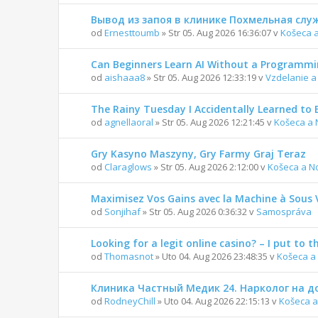
Вывод из запоя в клинике Похмельная слу
od
Ernesttoumb
» Str 05. Aug 2026 16:36:07 v
Košeca 
Can Beginners Learn AI Without a Programm
od
aishaaa8
» Str 05. Aug 2026 12:33:19 v
Vzdelanie a
The Rainy Tuesday I Accidentally Learned to 
od
agnellaoral
» Str 05. Aug 2026 12:21:45 v
Košeca a 
Gry Kasyno Maszyny, Gry Farmy Graj Teraz
od
Claraglows
» Str 05. Aug 2026 2:12:00 v
Košeca a N
Maximisez Vos Gains avec la Machine à Sous 
od
Sonjihaf
» Str 05. Aug 2026 0:36:32 v
Samospráva
Looking for a legit online casino? – I put to t
od
Thomasnot
» Uto 04. Aug 2026 23:48:35 v
Košeca a
Клиника Частный Медик 24. Нарколог на д
od
RodneyChill
» Uto 04. Aug 2026 22:15:13 v
Košeca a