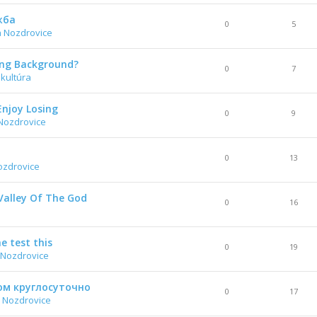
жба
0
5
a Nozdrovice
ing Background?
0
7
 kultúra
Enjoy Losing
0
9
Nozdrovice
0
13
ozdrovice
Valley Of The God
0
16
he test this
0
19
 Nozdrovice
ом круглосуточно
0
17
 Nozdrovice