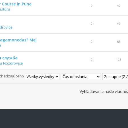
r Course in Pune
0
40
ultúra
0
49
drovice
 tragamonedas? Mej
0
66
a
я служба
0
106
a Nozdrovice
edchádzajúceho
Vyhľadávanie našlo viac ne