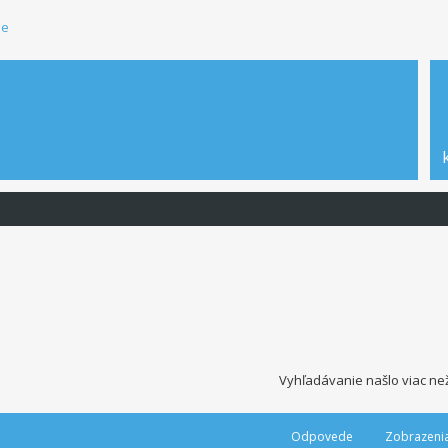
ie
Vyhľadávanie našlo viac ne
Odpovede
Zobrazeni