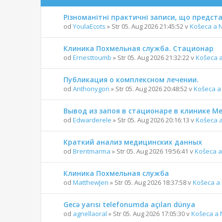
Різноманітні практичні записи, що предс
od
YoulaEcots
» Str 05. Aug 2026 21:45:52 v
Košeca a 
Клиника Похмельная служба. Стационар
od
Ernesttoumb
» Str 05. Aug 2026 21:32:22 v
Košeca 
Публикация о комплексном лечении.
od
Anthonygon
» Str 05. Aug 2026 20:48:52 v
Košeca a
Вывод из запоя в стационаре в клинике 
od
Edwarderele
» Str 05. Aug 2026 20:16:13 v
Košeca 
Краткий анализ медицинских данных
od
Brentmarma
» Str 05. Aug 2026 19:56:41 v
Košeca a
Клиника Похмельная служба
od
MatthewJen
» Str 05. Aug 2026 18:37:58 v
Košeca a
Gecə yarısı telefonumda açılan dünya
od
agnellaoral
» Str 05. Aug 2026 17:05:30 v
Košeca a 