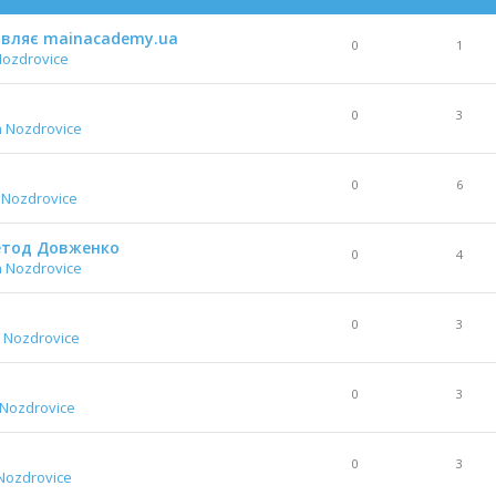
тавляє mainacademy.ua
0
1
Nozdrovice
0
3
a Nozdrovice
0
6
 Nozdrovice
Метод Довженко
0
4
a Nozdrovice
0
3
 Nozdrovice
0
3
 Nozdrovice
0
3
Nozdrovice