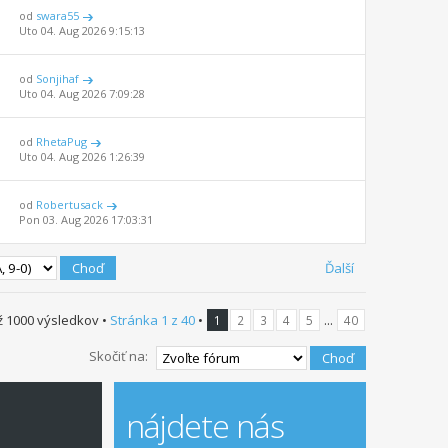
od
swara55
Uto 04. Aug 2026 9:15:13
od
Sonjihaf
Uto 04. Aug 2026 7:09:28
od
RhetaPug
Uto 04. Aug 2026 1:26:39
od
Robertusack
Pon 03. Aug 2026 17:03:31
Ďalší
ž 1000 výsledkov •
Stránka
1
z
40
•
...
1
2
3
4
5
40
Skočiť na:
nájdete nás