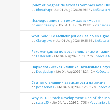
Jouez et Gagnez de Grosses Sommes avec Fluf
od
RhetaPug
» Uto 04. Aug 2026 20:26:17 v
Košeca a N
Исследование по темам зависимости
od
AustinKeexy
» Uto 04. Aug 2026 19:42:59 v
Košeca 
Wolf Gold : Le Meilleur Jeu de Casino en Ligne
od
Claraglows
» Uto 04. Aug 2026 19:35:36 v
Košeca a
Рекомендации по восстановлению от зави
od
Lestersah
» Uto 04. Aug 2026 18:33:27 v
Košeca a 
Наркологическая клиника Похмельная служ
od
Douglaslap
» Uto 04. Aug 2026 18:21:12 v
Košeca a
Статья о влиянии зависимости на жизнь
od
JamesAnofs
» Uto 04. Aug 2026 17:55:12 v
Košeca a
Why Is Full Stack Development One of the Mos
od
swara55
» Uto 04. Aug 2026 9:17:58 v
Vzdelanie a k