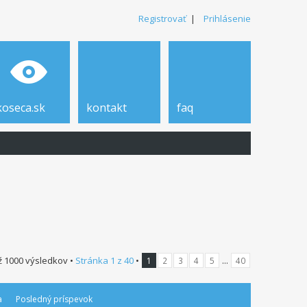
Registrovať
|
Prihlásenie
koseca.sk
kontakt
faq
ž 1000 výsledkov •
Stránka
1
z
40
•
...
1
2
3
4
5
40
a
Posledný príspevok