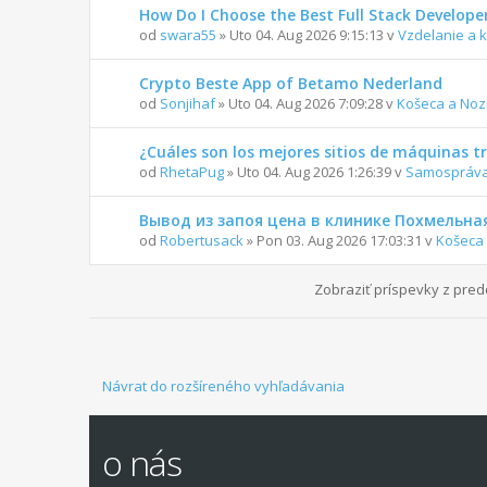
How Do I Choose the Best Full Stack Develope
od
swara55
» Uto 04. Aug 2026 9:15:13 v
Vzdelanie a k
Crypto Beste App of Betamo Nederland
od
Sonjihaf
» Uto 04. Aug 2026 7:09:28 v
Košeca a Noz
¿Cuáles son los mejores sitios de máquinas
od
RhetaPug
» Uto 04. Aug 2026 1:26:39 v
Samospráv
Вывод из запоя цена в клинике Похмельна
od
Robertusack
» Pon 03. Aug 2026 17:03:31 v
Košeca 
Zobraziť príspevky z pr
Návrat do rozšíreného vyhľadávania
o nás