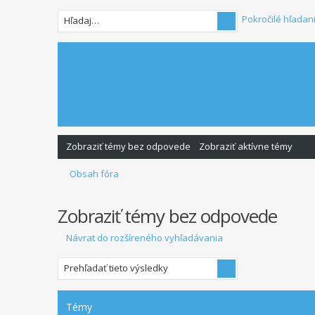
Pokročilé hľadan
Zobraziť témy bez odpovede
Zobraziť aktívne témy
Obsah fóra
Zobraziť témy bez odpovede
Návrat do rozšíreného vyhľadávania
Témy