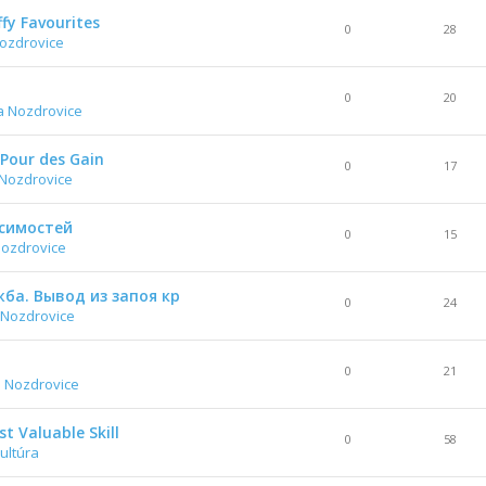
fy Favourites
0
28
ozdrovice
0
20
a Nozdrovice
 Pour des Gain
0
17
 Nozdrovice
симостей
0
15
Nozdrovice
ба. Вывод из запоя кр
0
24
 Nozdrovice
0
21
 Nozdrovice
t Valuable Skill
0
58
ultúra