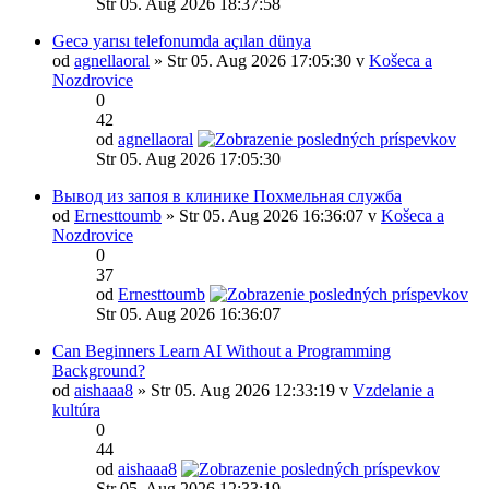
Str 05. Aug 2026 18:37:58
Gecə yarısı telefonumda açılan dünya
od
agnellaoral
» Str 05. Aug 2026 17:05:30 v
Košeca a
Nozdrovice
0
42
od
agnellaoral
Str 05. Aug 2026 17:05:30
Вывод из запоя в клинике Похмельная служба
od
Ernesttoumb
» Str 05. Aug 2026 16:36:07 v
Košeca a
Nozdrovice
0
37
od
Ernesttoumb
Str 05. Aug 2026 16:36:07
Can Beginners Learn AI Without a Programming
Background?
od
aishaaa8
» Str 05. Aug 2026 12:33:19 v
Vzdelanie a
kultúra
0
44
od
aishaaa8
Str 05. Aug 2026 12:33:19