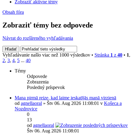
Zobraziť aktívne témy
Obsah fóra
Zobraziť témy bez odpovede
Návrat do rozšíreného vyhľadávania
Vyhľadávanie našlo viac než 1000 výsledkov •
Stránka
1
z
40
•
1
,
2
,
3
,
4
,
5
...
40
Témy
Odpovede
Zobrazenia
Posledný príspevok
Mana pirmā reize, kad laime ieskatījās manā virzienā
od
agnellaoral
» Štv 06. Aug 2026 11:08:01 v
Košeca a
Nozdrovice
0
13
od
agnellaoral
Štv 06. Aug 2026 11:08:01