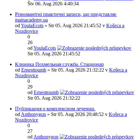
Štv 06. Aug 2026 4:40:34
Різноманітні практичні записи, що представляє
mainacademy.ua
od
YoulaEcots
» Str 05. Aug 2026 21:45:52 v
Košeca a
Nozdrovice
0
26
od
YoulaEcots
Str 05. Aug 2026 21:45:52
Клиника Похмельная служба. Стационар
od
Ernesttoumb
» Str 05. Aug 2026 21:32:22 v
Košeca a
Nozdrovice
0
29
od
Ernesttoumb
Str 05. Aug 2026 21:32:22
Публикация о комплексном лечении.
od
Anthonygon
» Str 05. Aug 2026 20:48:52 v
Košeca a
Nozdrovice
0
27
od
Anthonygon