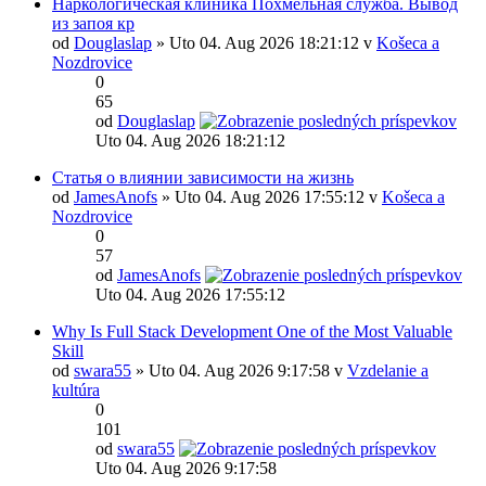
Наркологическая клиника Похмельная служба. Вывод
из запоя кр
od
Douglaslap
» Uto 04. Aug 2026 18:21:12 v
Košeca a
Nozdrovice
0
65
od
Douglaslap
Uto 04. Aug 2026 18:21:12
Статья о влиянии зависимости на жизнь
od
JamesAnofs
» Uto 04. Aug 2026 17:55:12 v
Košeca a
Nozdrovice
0
57
od
JamesAnofs
Uto 04. Aug 2026 17:55:12
Why Is Full Stack Development One of the Most Valuable
Skill
od
swara55
» Uto 04. Aug 2026 9:17:58 v
Vzdelanie a
kultúra
0
101
od
swara55
Uto 04. Aug 2026 9:17:58