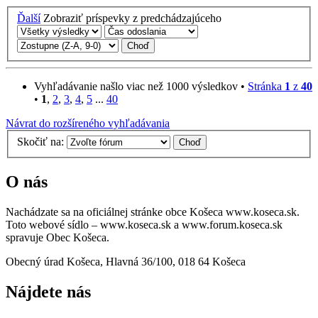
Ďalší
Zobraziť príspevky z predchádzajúceho
Vyhľadávanie našlo viac než 1000 výsledkov •
Stránka
1
z
40
•
1
,
2
,
3
,
4
,
5
...
40
Návrat do rozšíreného vyhľadávania
Skočiť na:
O nás
Nachádzate sa na oficiálnej stránke obce Košeca www.koseca.sk.
Toto webové sídlo – www.koseca.sk a www.forum.koseca.sk
spravuje Obec Košeca.
Obecný úrad Košeca, Hlavná 36/100, 018 64 Košeca
Nájdete nás