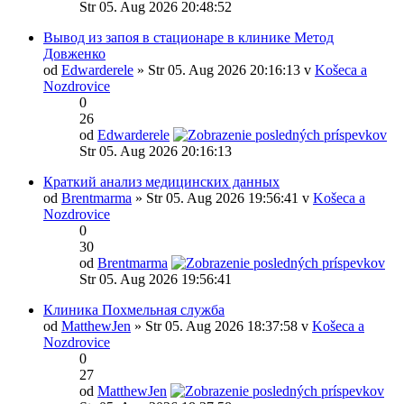
Str 05. Aug 2026 20:48:52
Вывод из запоя в стационаре в клинике Метод
Довженко
od
Edwarderele
» Str 05. Aug 2026 20:16:13 v
Košeca a
Nozdrovice
0
26
od
Edwarderele
Str 05. Aug 2026 20:16:13
Краткий анализ медицинских данных
od
Brentmarma
» Str 05. Aug 2026 19:56:41 v
Košeca a
Nozdrovice
0
30
od
Brentmarma
Str 05. Aug 2026 19:56:41
Клиника Похмельная служба
od
MatthewJen
» Str 05. Aug 2026 18:37:58 v
Košeca a
Nozdrovice
0
27
od
MatthewJen