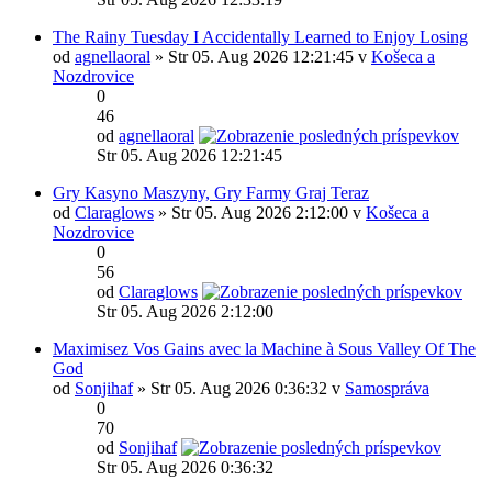
The Rainy Tuesday I Accidentally Learned to Enjoy Losing
od
agnellaoral
» Str 05. Aug 2026 12:21:45 v
Košeca a
Nozdrovice
0
46
od
agnellaoral
Str 05. Aug 2026 12:21:45
Gry Kasyno Maszyny, Gry Farmy Graj Teraz
od
Claraglows
» Str 05. Aug 2026 2:12:00 v
Košeca a
Nozdrovice
0
56
od
Claraglows
Str 05. Aug 2026 2:12:00
Maximisez Vos Gains avec la Machine à Sous Valley Of The
God
od
Sonjihaf
» Str 05. Aug 2026 0:36:32 v
Samospráva
0
70
od
Sonjihaf
Str 05. Aug 2026 0:36:32