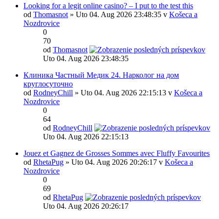
Looking for a legit online casino? – I put to the test this
od
Thomasnot
» Uto 04. Aug 2026 23:48:35 v
Košeca a
Nozdrovice
0
70
od
Thomasnot
Uto 04. Aug 2026 23:48:35
Клиника Частный Медик 24. Нарколог на дом
круглосуточно
od
RodneyChill
» Uto 04. Aug 2026 22:15:13 v
Košeca a
Nozdrovice
0
64
od
RodneyChill
Uto 04. Aug 2026 22:15:13
Jouez et Gagnez de Grosses Sommes avec Fluffy Favourites
od
RhetaPug
» Uto 04. Aug 2026 20:26:17 v
Košeca a
Nozdrovice
0
69
od
RhetaPug
Uto 04. Aug 2026 20:26:17