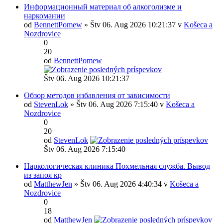
Информационный материал об алкоголизме и
наркомании
od
BennettPomew
» Štv 06. Aug 2026 10:21:37 v
Košeca a
Nozdrovice
0
20
od
BennettPomew
Štv 06. Aug 2026 10:21:37
Обзор методов избавления от зависимости
od
StevenLok
» Štv 06. Aug 2026 7:15:40 v
Košeca a
Nozdrovice
0
20
od
StevenLok
Štv 06. Aug 2026 7:15:40
Наркологическая клиника Похмельная служба. Вывод
из запоя кр
od
MatthewJen
» Štv 06. Aug 2026 4:40:34 v
Košeca a
Nozdrovice
0
18
od
MatthewJen