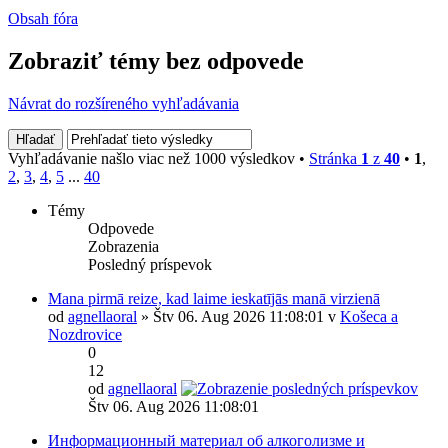
Obsah fóra
Zobraziť témy bez odpovede
Návrat do rozšíreného vyhľadávania
Vyhľadávanie našlo viac než 1000 výsledkov •
Stránka
1
z
40
•
1
,
2
,
3
,
4
,
5
...
40
Témy
Odpovede
Zobrazenia
Posledný príspevok
Mana pirmā reize, kad laime ieskatījās manā virzienā
od
agnellaoral
» Štv 06. Aug 2026 11:08:01 v
Košeca a
Nozdrovice
0
12
od
agnellaoral
Štv 06. Aug 2026 11:08:01
Информационный материал об алкоголизме и