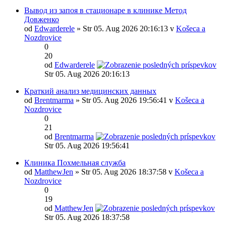
Вывод из запоя в стационаре в клинике Метод
Довженко
od
Edwarderele
» Str 05. Aug 2026 20:16:13 v
Košeca a
Nozdrovice
0
20
od
Edwarderele
Str 05. Aug 2026 20:16:13
Краткий анализ медицинских данных
od
Brentmarma
» Str 05. Aug 2026 19:56:41 v
Košeca a
Nozdrovice
0
21
od
Brentmarma
Str 05. Aug 2026 19:56:41
Клиника Похмельная служба
od
MatthewJen
» Str 05. Aug 2026 18:37:58 v
Košeca a
Nozdrovice
0
19
od
MatthewJen
Str 05. Aug 2026 18:37:58