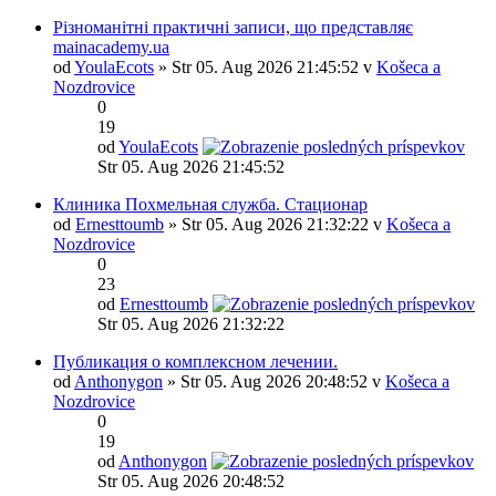
Різноманітні практичні записи, що представляє
mainacademy.ua
od
YoulaEcots
» Str 05. Aug 2026 21:45:52 v
Košeca a
Nozdrovice
0
19
od
YoulaEcots
Str 05. Aug 2026 21:45:52
Клиника Похмельная служба. Стационар
od
Ernesttoumb
» Str 05. Aug 2026 21:32:22 v
Košeca a
Nozdrovice
0
23
od
Ernesttoumb
Str 05. Aug 2026 21:32:22
Публикация о комплексном лечении.
od
Anthonygon
» Str 05. Aug 2026 20:48:52 v
Košeca a
Nozdrovice
0
19
od
Anthonygon
Str 05. Aug 2026 20:48:52