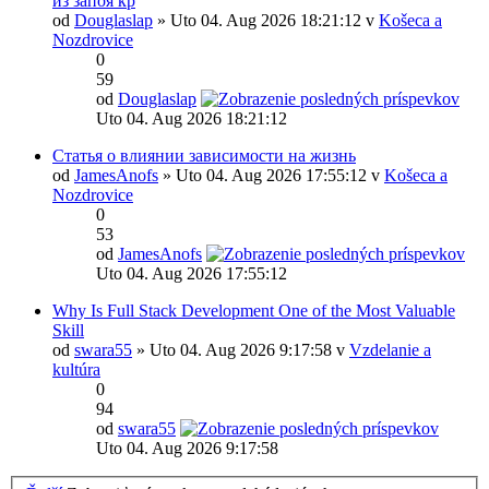
из запоя кр
od
Douglaslap
» Uto 04. Aug 2026 18:21:12 v
Košeca a
Nozdrovice
0
59
od
Douglaslap
Uto 04. Aug 2026 18:21:12
Статья о влиянии зависимости на жизнь
od
JamesAnofs
» Uto 04. Aug 2026 17:55:12 v
Košeca a
Nozdrovice
0
53
od
JamesAnofs
Uto 04. Aug 2026 17:55:12
Why Is Full Stack Development One of the Most Valuable
Skill
od
swara55
» Uto 04. Aug 2026 9:17:58 v
Vzdelanie a
kultúra
0
94
od
swara55
Uto 04. Aug 2026 9:17:58