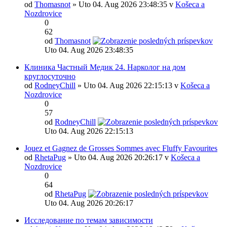
od
Thomasnot
» Uto 04. Aug 2026 23:48:35 v
Košeca a
Nozdrovice
0
62
od
Thomasnot
Uto 04. Aug 2026 23:48:35
Клиника Частный Медик 24. Нарколог на дом
круглосуточно
od
RodneyChill
» Uto 04. Aug 2026 22:15:13 v
Košeca a
Nozdrovice
0
57
od
RodneyChill
Uto 04. Aug 2026 22:15:13
Jouez et Gagnez de Grosses Sommes avec Fluffy Favourites
od
RhetaPug
» Uto 04. Aug 2026 20:26:17 v
Košeca a
Nozdrovice
0
64
od
RhetaPug
Uto 04. Aug 2026 20:26:17
Исследование по темам зависимости