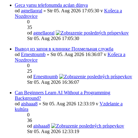
Gecə yarısı telefonumda açılan dünya
od
agnellaoral
» Str 05. Aug 2026 17:05:30 v
Košeca a
Nozdrovice
0
35
od
agnellaoral
Str 05. Aug 2026 17:05:30
Вывод из запоя в клинике Похмельная служба
od
Ernesttoumb
» Str 05. Aug 2026 16:36:07 v
Košeca a
Nozdrovice
0
25
od
Ernesttoumb
Str 05. Aug 2026 16:36:07
Can Beginners Learn AI Without a Programming
Background?
od
aishaaa8
» Str 05. Aug 2026 12:33:19 v
Vzdelanie a
kultúra
0
36
od
aishaaa8
Str 05. Aug 2026 12:33:19