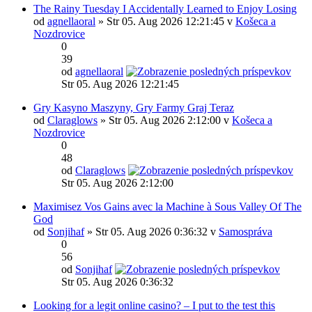
The Rainy Tuesday I Accidentally Learned to Enjoy Losing
od
agnellaoral
» Str 05. Aug 2026 12:21:45 v
Košeca a
Nozdrovice
0
39
od
agnellaoral
Str 05. Aug 2026 12:21:45
Gry Kasyno Maszyny, Gry Farmy Graj Teraz
od
Claraglows
» Str 05. Aug 2026 2:12:00 v
Košeca a
Nozdrovice
0
48
od
Claraglows
Str 05. Aug 2026 2:12:00
Maximisez Vos Gains avec la Machine à Sous Valley Of The
God
od
Sonjihaf
» Str 05. Aug 2026 0:36:32 v
Samospráva
0
56
od
Sonjihaf
Str 05. Aug 2026 0:36:32
Looking for a legit online casino? – I put to the test this