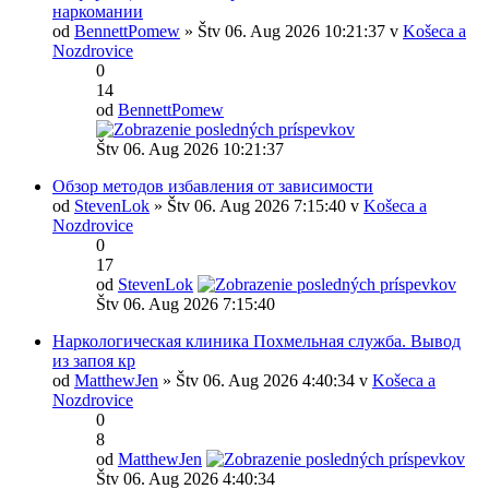
наркомании
od
BennettPomew
» Štv 06. Aug 2026 10:21:37 v
Košeca a
Nozdrovice
0
14
od
BennettPomew
Štv 06. Aug 2026 10:21:37
Обзор методов избавления от зависимости
od
StevenLok
» Štv 06. Aug 2026 7:15:40 v
Košeca a
Nozdrovice
0
17
od
StevenLok
Štv 06. Aug 2026 7:15:40
Наркологическая клиника Похмельная служба. Вывод
из запоя кр
od
MatthewJen
» Štv 06. Aug 2026 4:40:34 v
Košeca a
Nozdrovice
0
8
od
MatthewJen
Štv 06. Aug 2026 4:40:34