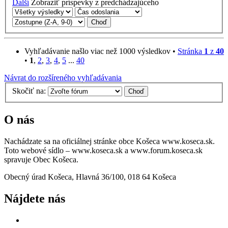
Ďalší
Zobraziť príspevky z predchádzajúceho
Vyhľadávanie našlo viac než 1000 výsledkov •
Stránka
1
z
40
•
1
,
2
,
3
,
4
,
5
...
40
Návrat do rozšíreného vyhľadávania
Skočiť na:
O nás
Nachádzate sa na oficiálnej stránke obce Košeca www.koseca.sk.
Toto webové sídlo – www.koseca.sk a www.forum.koseca.sk
spravuje Obec Košeca.
Obecný úrad Košeca, Hlavná 36/100, 018 64 Košeca
Nájdete nás