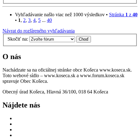
Vyhľadávanie našlo viac než 1000 výsledkov •
Stránka
1
z
40
•
1
,
2
,
3
,
4
,
5
...
40
Návrat do rozšíreného vyhľadávania
Skočiť na:
O nás
Nachádzate sa na oficiálnej stránke obce Košeca www.koseca.sk.
Toto webové sídlo – www.koseca.sk a www.forum.koseca.sk
spravuje Obec Košeca.
Obecný úrad Košeca, Hlavná 36/100, 018 64 Košeca
Nájdete nás