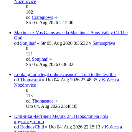
Nozdrovice
0
102
od
Claraglows
Str 05. Aug 2026 2:12:00
Maximisez Vos Gains avec la Machine à Sous Valley Of The
God
od
Sonjihaf
» Str 05. Aug 2026 0:36:32 v
Samospráva
0
121
od
Sonjihaf
Str 05. Aug 2026 0:36:32
Looking for a legit online casino? – I put to the test this
od
Thomasnot
» Uto 04. Aug 2026 23:48:35 v
Košeca a
Nozdrovice
0
113
od
Thomasnot
Uto 04. Aug 2026 23:48:35
Клиника Частный Медик 24. Нарколог на дом
круглосуточно
od
RodneyChill
» Uto 04. Aug 2026 22:15:13 v
Košeca a