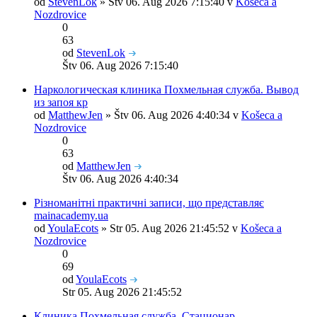
od
StevenLok
» Štv 06. Aug 2026 7:15:40 v
Košeca a
Nozdrovice
0
63
od
StevenLok
Štv 06. Aug 2026 7:15:40
Наркологическая клиника Похмельная служба. Вывод
из запоя кр
od
MatthewJen
» Štv 06. Aug 2026 4:40:34 v
Košeca a
Nozdrovice
0
63
od
MatthewJen
Štv 06. Aug 2026 4:40:34
Різноманітні практичні записи, що представляє
mainacademy.ua
od
YoulaEcots
» Str 05. Aug 2026 21:45:52 v
Košeca a
Nozdrovice
0
69
od
YoulaEcots
Str 05. Aug 2026 21:45:52
Клиника Похмельная служба. Стационар