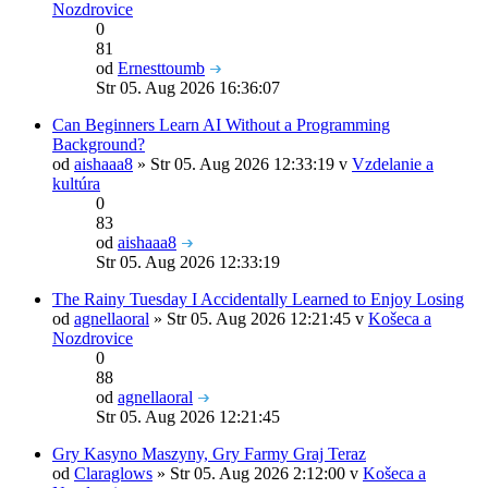
Nozdrovice
0
81
od
Ernesttoumb
Str 05. Aug 2026 16:36:07
Can Beginners Learn AI Without a Programming
Background?
od
aishaaa8
» Str 05. Aug 2026 12:33:19 v
Vzdelanie a
kultúra
0
83
od
aishaaa8
Str 05. Aug 2026 12:33:19
The Rainy Tuesday I Accidentally Learned to Enjoy Losing
od
agnellaoral
» Str 05. Aug 2026 12:21:45 v
Košeca a
Nozdrovice
0
88
od
agnellaoral
Str 05. Aug 2026 12:21:45
Gry Kasyno Maszyny, Gry Farmy Graj Teraz
od
Claraglows
» Str 05. Aug 2026 2:12:00 v
Košeca a