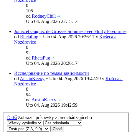
Nozdrovice
0
105
od
RodneyChill
Uto 04. Aug 2026 22:15:13
Jouez et Gagnez de Grosses Sommes avec Fluffy Favourites
od
RhetaPug
» Uto 04. Aug 2026 20:26:17 v
Košeca a
Nozdrovice
0
92
od
RhetaPug
Uto 04. Aug 2026 20:26:17
Исследование по темам зависимости
od
AustinKeexy
» Uto 04. Aug 2026 19:42:59 v
Košeca a
Nozdrovice
0
94
od
AustinKeexy
Uto 04. Aug 2026 19:42:59
Ďalší
Zobraziť príspevky z predchádzajúceho