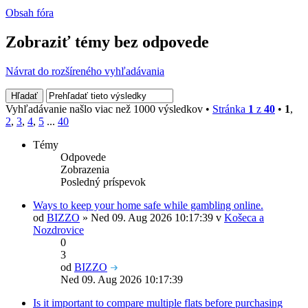
Obsah fóra
Zobraziť témy bez odpovede
Návrat do rozšíreného vyhľadávania
Vyhľadávanie našlo viac než 1000 výsledkov •
Stránka
1
z
40
•
1
,
2
,
3
,
4
,
5
...
40
Témy
Odpovede
Zobrazenia
Posledný príspevok
Ways to keep your home safe while gambling online.
od
BIZZO
» Ned 09. Aug 2026 10:17:39 v
Košeca a
Nozdrovice
0
3
od
BIZZO
Ned 09. Aug 2026 10:17:39
Is it important to compare multiple flats before purchasing