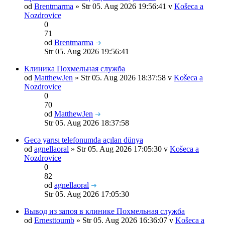
od
Brentmarma
» Str 05. Aug 2026 19:56:41 v
Košeca a
Nozdrovice
0
71
od
Brentmarma
Str 05. Aug 2026 19:56:41
Клиника Похмельная служба
od
MatthewJen
» Str 05. Aug 2026 18:37:58 v
Košeca a
Nozdrovice
0
70
od
MatthewJen
Str 05. Aug 2026 18:37:58
Gecə yarısı telefonumda açılan dünya
od
agnellaoral
» Str 05. Aug 2026 17:05:30 v
Košeca a
Nozdrovice
0
82
od
agnellaoral
Str 05. Aug 2026 17:05:30
Вывод из запоя в клинике Похмельная служба
od
Ernesttoumb
» Str 05. Aug 2026 16:36:07 v
Košeca a