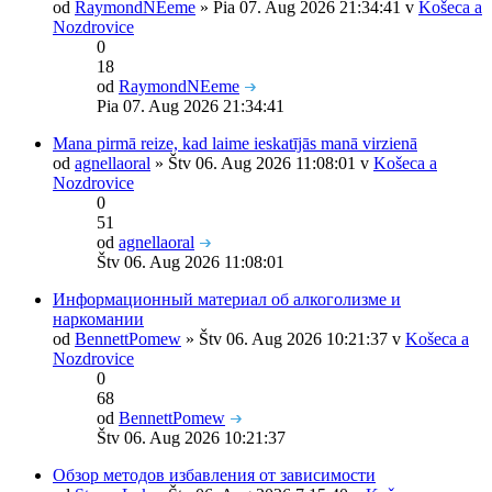
od
RaymondNEeme
» Pia 07. Aug 2026 21:34:41 v
Košeca a
Nozdrovice
0
18
od
RaymondNEeme
Pia 07. Aug 2026 21:34:41
Mana pirmā reize, kad laime ieskatījās manā virzienā
od
agnellaoral
» Štv 06. Aug 2026 11:08:01 v
Košeca a
Nozdrovice
0
51
od
agnellaoral
Štv 06. Aug 2026 11:08:01
Информационный материал об алкоголизме и
наркомании
od
BennettPomew
» Štv 06. Aug 2026 10:21:37 v
Košeca a
Nozdrovice
0
68
od
BennettPomew
Štv 06. Aug 2026 10:21:37
Обзор методов избавления от зависимости