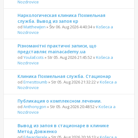
Nozdrovice
Наркологическая клиника Похмельная
служба. Вывод из запоя кр
od
MatthewJen
» Štv 06. Aug 2026 4:40:34 v
Košeca a
Nozdrovice
Різноманітні практичні записи, що
представляє mainacademy.ua
od
YoulaEcots
» Str 05. Aug 2026 21:45:52 v
Košeca a
Nozdrovice
Клиника Похмельная служба. Стационар
od
Ernesttoumb
» Str 05. Aug 2026 21:32:22 v
Košeca a
Nozdrovice
Публикация о комплексном лечении.
od
Anthonygon
» Str 05. Aug 2026 20:48:52 v
Košeca a
Nozdrovice
Вывод из запоя в стационаре в клинике
Метод Довженко
od
Edwarderele
» Str 05. Aug 2026 20:16:13 v
Košeca a