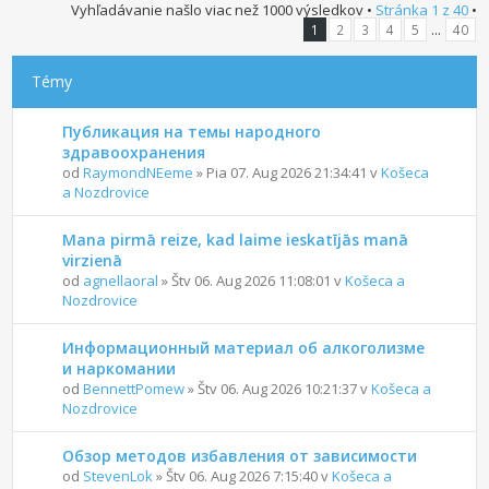
Vyhľadávanie našlo viac než 1000 výsledkov •
Stránka
1
z
40
•
...
1
2
3
4
5
40
Témy
Публикация на темы народного
здравоохранения
od
RaymondNEeme
» Pia 07. Aug 2026 21:34:41 v
Košeca
a Nozdrovice
Mana pirmā reize, kad laime ieskatījās manā
virzienā
od
agnellaoral
» Štv 06. Aug 2026 11:08:01 v
Košeca a
Nozdrovice
Информационный материал об алкоголизме
и наркомании
od
BennettPomew
» Štv 06. Aug 2026 10:21:37 v
Košeca a
Nozdrovice
Обзор методов избавления от зависимости
od
StevenLok
» Štv 06. Aug 2026 7:15:40 v
Košeca a