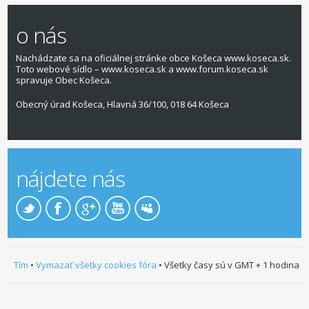
o nás
Nachádzate sa na oficiálnej stránke obce Košeca www.koseca.sk.
Toto webové sídlo – www.koseca.sk a www.forum.koseca.sk
spravuje Obec Košeca.
Obecný úrad Košeca, Hlavná 36/100, 018 64 Košeca
nájdete nás
Tím
•
Vymazať všetky cookies fóra
• Všetky časy sú v GMT + 1 hodina