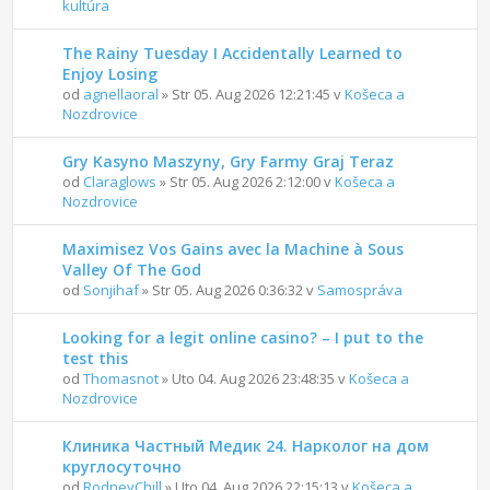
kultúra
The Rainy Tuesday I Accidentally Learned to
Enjoy Losing
od
agnellaoral
» Str 05. Aug 2026 12:21:45 v
Košeca a
Nozdrovice
Gry Kasyno Maszyny, Gry Farmy Graj Teraz
od
Claraglows
» Str 05. Aug 2026 2:12:00 v
Košeca a
Nozdrovice
Maximisez Vos Gains avec la Machine à Sous
Valley Of The God
od
Sonjihaf
» Str 05. Aug 2026 0:36:32 v
Samospráva
Looking for a legit online casino? – I put to the
test this
od
Thomasnot
» Uto 04. Aug 2026 23:48:35 v
Košeca a
Nozdrovice
Клиника Частный Медик 24. Нарколог на дом
круглосуточно
od
RodneyChill
» Uto 04. Aug 2026 22:15:13 v
Košeca a