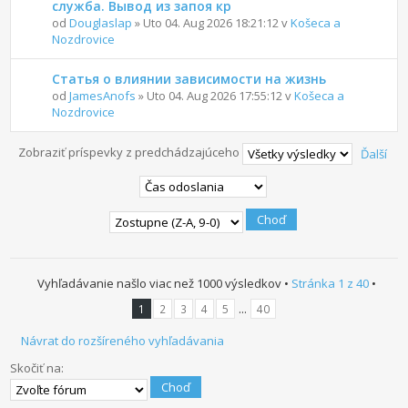
служба. Вывод из запоя кр
od
Douglaslap
» Uto 04. Aug 2026 18:21:12 v
Košeca a
Nozdrovice
Статья о влиянии зависимости на жизнь
od
JamesAnofs
» Uto 04. Aug 2026 17:55:12 v
Košeca a
Nozdrovice
Zobraziť príspevky z predchádzajúceho
Ďalší
Vyhľadávanie našlo viac než 1000 výsledkov •
Stránka
1
z
40
•
...
1
2
3
4
5
40
Návrat do rozšíreného vyhľadávania
Skočiť na: