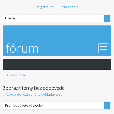
Registrovať
|
Prihlásenie
Obsah fóra
Zobraziť témy bez odpovede
Návrat do rozšíreného vyhľadávania