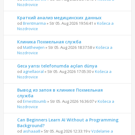
Nozdrovice
Краткий анализ медицинских данных
od
Brentmarma
» Str 05. Aug 2026 19:56:41 v
Košeca a
Nozdrovice
Клиника Похмельная служба
od
MatthewJen
» Str 05. Aug 2026 18:37:58 v
Košeca a
Nozdrovice
Gecə yarısı telefonumda açılan dünya
od
agnellaoral
» Str 05. Aug 2026 17:05:30 v
Košeca a
Nozdrovice
Вывод из запоя в клинике Похмельная
служба
od
Ernesttoumb
» Str 05. Aug 2026 16:36:07 v
Košeca a
Nozdrovice
Can Beginners Learn AI Without a Programming
Background?
od
aishaaa8
» Str 05. Aug 2026 12:33:19 v
Vzdelanie a