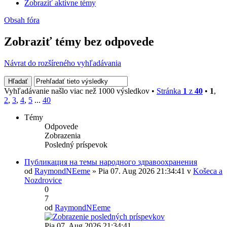
Zobraziť aktívne témy
Obsah fóra
Zobraziť témy bez odpovede
Návrat do rozšíreného vyhľadávania
Vyhľadávanie našlo viac než 1000 výsledkov •
Stránka
1
z
40
•
1
,
2
,
3
,
4
,
5
...
40
Témy
Odpovede
Zobrazenia
Posledný príspevok
Публикация на темы народного здравоохранения
od
RaymondNEeme
» Pia 07. Aug 2026 21:34:41 v
Košeca a
Nozdrovice
0
7
od
RaymondNEeme
Pia 07. Aug 2026 21:34:41