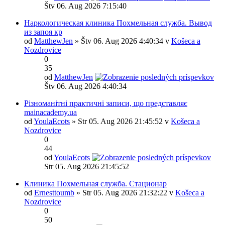
Štv 06. Aug 2026 7:15:40
Наркологическая клиника Похмельная служба. Вывод
из запоя кр
od
MatthewJen
» Štv 06. Aug 2026 4:40:34 v
Košeca a
Nozdrovice
0
35
od
MatthewJen
Štv 06. Aug 2026 4:40:34
Різноманітні практичні записи, що представляє
mainacademy.ua
od
YoulaEcots
» Str 05. Aug 2026 21:45:52 v
Košeca a
Nozdrovice
0
44
od
YoulaEcots
Str 05. Aug 2026 21:45:52
Клиника Похмельная служба. Стационар
od
Ernesttoumb
» Str 05. Aug 2026 21:32:22 v
Košeca a
Nozdrovice
0
50