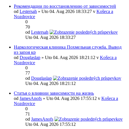
Рекомендации по восстановлению от зависимостей
od
Lestersah
» Uto 04. Aug 2026 18:33:27 v
Košeca a
Nozdrovice
0
70
od
Lestersah
Uto 04. Aug 2026 18:33:27
Наркологическая клиника Похмельная служба. Вывод
из запоя кр
od
Douglaslap
» Uto 04. Aug 2026 18:21:12 v
Košeca a
Nozdrovice
0
77
od
Douglaslap
Uto 04. Aug 2026 18:21:12
Статья о влиянии зависимости на жизнь
od
JamesAnofs
» Uto 04. Aug 2026 17:55:12 v
Košeca a
Nozdrovice
0
71
od
JamesAnofs
Uto 04. Aug 2026 17:55:12