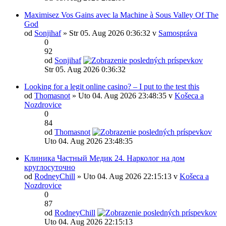
Maximisez Vos Gains avec la Machine à Sous Valley Of The
God
od
Sonjihaf
» Str 05. Aug 2026 0:36:32 v
Samospráva
0
92
od
Sonjihaf
Str 05. Aug 2026 0:36:32
Looking for a legit online casino? – I put to the test this
od
Thomasnot
» Uto 04. Aug 2026 23:48:35 v
Košeca a
Nozdrovice
0
84
od
Thomasnot
Uto 04. Aug 2026 23:48:35
Клиника Частный Медик 24. Нарколог на дом
круглосуточно
od
RodneyChill
» Uto 04. Aug 2026 22:15:13 v
Košeca a
Nozdrovice
0
87
od
RodneyChill
Uto 04. Aug 2026 22:15:13