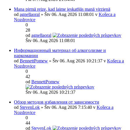
Mana pirmā reize, kad laime ieskatījās manā virzienā
od
agnellaoral
» Štv 06. Aug 2026 11:08:01 v
Košeca a
Nozdrovice
0
28
od
agnellaoral
Štv 06. Aug 2026 11:08:01
Информационный материал об алкоголизме и
наркомании
od
BennettPomew
» Štv 06. Aug 2026 10:21:37 v
Košeca a
Nozdrovice
0
42
od
BennettPomew
Štv 06. Aug 2026 10:21:37
Обзор методов избавления от зависимости
od
StevenLok
» Štv 06. Aug 2026 7:15:40 v
Košeca a
Nozdrovice
0
44
od
StevenLok