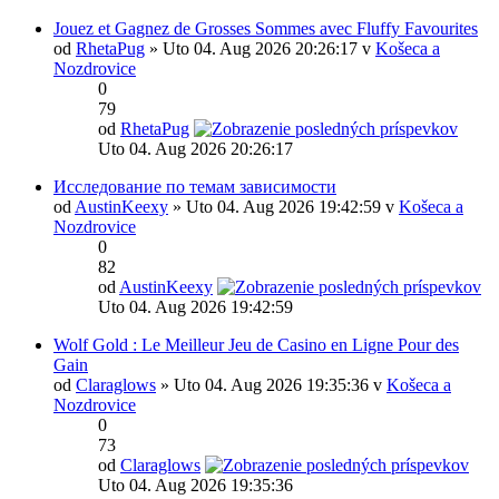
Jouez et Gagnez de Grosses Sommes avec Fluffy Favourites
od
RhetaPug
» Uto 04. Aug 2026 20:26:17 v
Košeca a
Nozdrovice
0
79
od
RhetaPug
Uto 04. Aug 2026 20:26:17
Исследование по темам зависимости
od
AustinKeexy
» Uto 04. Aug 2026 19:42:59 v
Košeca a
Nozdrovice
0
82
od
AustinKeexy
Uto 04. Aug 2026 19:42:59
Wolf Gold : Le Meilleur Jeu de Casino en Ligne Pour des
Gain
od
Claraglows
» Uto 04. Aug 2026 19:35:36 v
Košeca a
Nozdrovice
0
73
od
Claraglows
Uto 04. Aug 2026 19:35:36