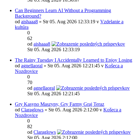
Can Beginners Learn AI Without a Programming
Background?
od
aishaaa8
» Str 05. Aug 2026 12:33:19 v
Vzdelanie a
kultúra
0
62
od
aishaaa8
Str 05. Aug 2026 12:33:19
The Rainy Tuesday I Accidentally Learned to Enjoy Losing
od
agnellaoral
» Str 05. Aug 2026 12:21:45 v
Košeca a
Nozdrovice
0
70
od
agnellaoral
Str 05. Aug 2026 12:21:45
Gry Kasyno Maszyny, Gry Farmy Graj Teraz
od
Claraglows
» Str 05. Aug 2026 2:12:00 v
Košeca a
Nozdrovice
0
82
od
Claraglows
Str 05. Aug 2026 2:12:00