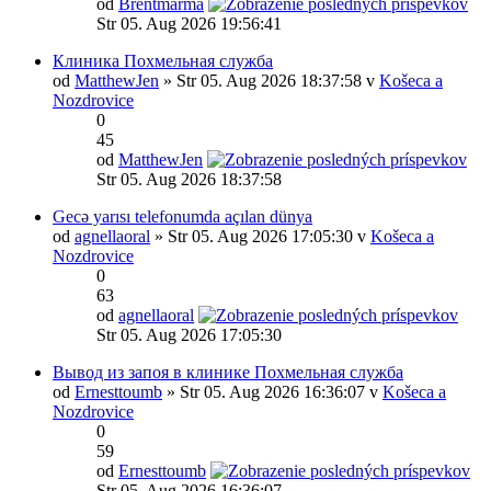
od
Brentmarma
Str 05. Aug 2026 19:56:41
Клиника Похмельная служба
od
MatthewJen
» Str 05. Aug 2026 18:37:58 v
Košeca a
Nozdrovice
0
45
od
MatthewJen
Str 05. Aug 2026 18:37:58
Gecə yarısı telefonumda açılan dünya
od
agnellaoral
» Str 05. Aug 2026 17:05:30 v
Košeca a
Nozdrovice
0
63
od
agnellaoral
Str 05. Aug 2026 17:05:30
Вывод из запоя в клинике Похмельная служба
od
Ernesttoumb
» Str 05. Aug 2026 16:36:07 v
Košeca a
Nozdrovice
0
59
od
Ernesttoumb
Str 05. Aug 2026 16:36:07