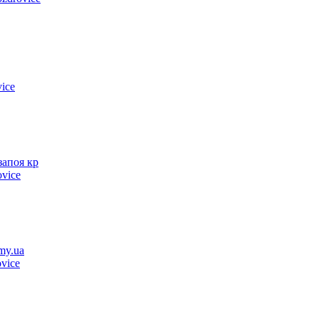
ice
запоя кр
ovice
my.ua
vice