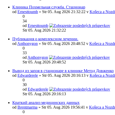
Клиника Похмельная служба. Стационар
od
Ernesttoumb
» Str 05. Aug 2026 21:32:22 v
Košeca a Nozd
0
34
od
Ernesttoumb
Str 05. Aug 2026 21:32:22
Публикация о комплексном лечении.
od
Anthonygon
» Str 05. Aug 2026 20:48:52 v
Košeca a Nozd
0
33
od
Anthonygon
Str 05. Aug 2026 20:48:52
Вывод из запоя в стационаре в клинике Метод Довженко
od
Edwarderele
» Str 05. Aug 2026 20:16:13 v
Košeca a Nozd
0
30
od
Edwarderele
Str 05. Aug 2026 20:16:13
Краткий анализ медицинских данных
od
Brentmarma
» Str 05. Aug 2026 19:56:41 v
Košeca a Nozdr
0