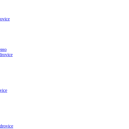
ovice
чно
drovice
vice
drovice