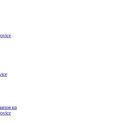
ovice
vice
запоя кр
ovice