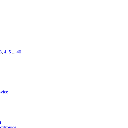
3
,
4
,
5
...
40
vice
и
zdrovice