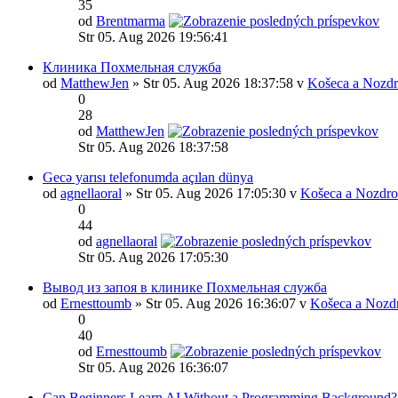
35
od
Brentmarma
Str 05. Aug 2026 19:56:41
Клиника Похмельная служба
od
MatthewJen
» Str 05. Aug 2026 18:37:58 v
Košeca a Nozdr
0
28
od
MatthewJen
Str 05. Aug 2026 18:37:58
Gecə yarısı telefonumda açılan dünya
od
agnellaoral
» Str 05. Aug 2026 17:05:30 v
Košeca a Nozdro
0
44
od
agnellaoral
Str 05. Aug 2026 17:05:30
Вывод из запоя в клинике Похмельная служба
od
Ernesttoumb
» Str 05. Aug 2026 16:36:07 v
Košeca a Nozd
0
40
od
Ernesttoumb
Str 05. Aug 2026 16:36:07
Can Beginners Learn AI Without a Programming Background?