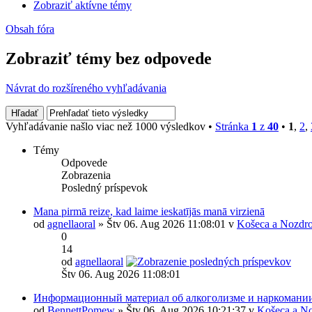
Zobraziť aktívne témy
Obsah fóra
Zobraziť témy bez odpovede
Návrat do rozšíreného vyhľadávania
Vyhľadávanie našlo viac než 1000 výsledkov •
Stránka
1
z
40
•
1
,
2
,
Témy
Odpovede
Zobrazenia
Posledný príspevok
Mana pirmā reize, kad laime ieskatījās manā virzienā
od
agnellaoral
» Štv 06. Aug 2026 11:08:01 v
Košeca a Nozdro
0
14
od
agnellaoral
Štv 06. Aug 2026 11:08:01
Информационный материал об алкоголизме и наркомани
od
BennettPomew
» Štv 06. Aug 2026 10:21:37 v
Košeca a No