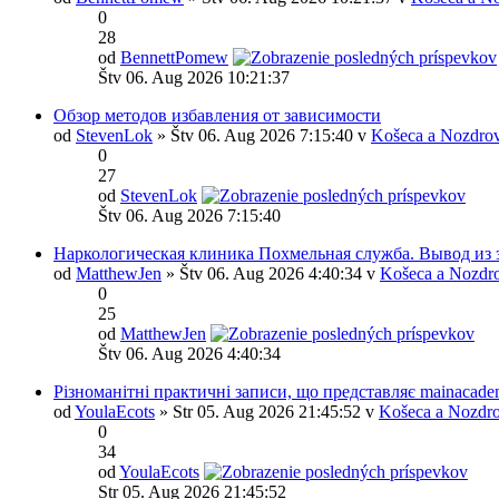
0
28
od
BennettPomew
Štv 06. Aug 2026 10:21:37
Обзор методов избавления от зависимости
od
StevenLok
» Štv 06. Aug 2026 7:15:40 v
Košeca a Nozdrov
0
27
od
StevenLok
Štv 06. Aug 2026 7:15:40
Наркологическая клиника Похмельная служба. Вывод из 
od
MatthewJen
» Štv 06. Aug 2026 4:40:34 v
Košeca a Nozdr
0
25
od
MatthewJen
Štv 06. Aug 2026 4:40:34
Різноманітні практичні записи, що представляє mainacade
od
YoulaEcots
» Str 05. Aug 2026 21:45:52 v
Košeca a Nozdro
0
34
od
YoulaEcots
Str 05. Aug 2026 21:45:52