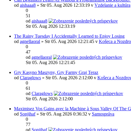
od
aishaaa8
» Str 05. Aug 2026 12:33:19 v
Vzdelanie a kultúra
0
51
od
aishaaa8
Str 05. Aug 2026 12:33:19
The Rainy Tuesday I Accidentally Learned to Enjoy Losing
od
agnellaoral
» Str 05. Aug 2026 12:21:45 v
Košeca a Nozdro
0
47
od
agnellaoral
Str 05. Aug 2026 12:21:45
Gry Kasyno Maszyny, Gry Farmy Graj Teraz
od
Claraglows
» Str 05. Aug 2026 2:12:00 v
Košeca a Nozdrov
0
61
od
Claraglows
Str 05. Aug 2026 2:12:00
Maximisez Vos Gains avec la Machine à Sous Valley Of The 
od
Sonjihaf
» Str 05. Aug 2026 0:36:32 v
Samospráva
0
77
od
Sonjihaf