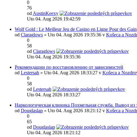
0
76
od
AustinKeexy
Uto 04. Aug 2026 19:42:59
Wolf Gold : Le Meilleur Jeu de Casino en Ligne Pour des Gain
od
Claraglows
» Uto 04. Aug 2026 19:35:36 v
Košeca a Nozdr
0
58
od
Claraglows
Uto 04. Aug 2026 19:35:36
Рекомендации по восстановлению от зависимостей
od
Lestersah
» Uto 04. Aug 2026 18:33:27 v
Košeca a Nozdro
0
58
od
Lestersah
Uto 04. Aug 2026 18:33:27
Наркологическая клиника Похмельная служба. Вывод из 
od
Douglaslap
» Uto 04. Aug 2026 18:21:12 v
Košeca a Nozdr
0
65
od
Douglaslap
Uto 04. Aug 2026 18:21:12