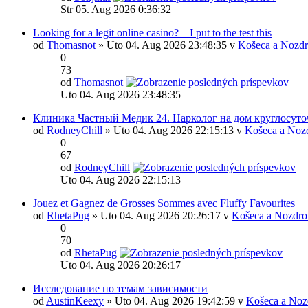
Str 05. Aug 2026 0:36:32
Looking for a legit online casino? – I put to the test this
od
Thomasnot
» Uto 04. Aug 2026 23:48:35 v
Košeca a Nozdr
0
73
od
Thomasnot
Uto 04. Aug 2026 23:48:35
Клиника Частный Медик 24. Нарколог на дом круглосуто
od
RodneyChill
» Uto 04. Aug 2026 22:15:13 v
Košeca a Noz
0
67
od
RodneyChill
Uto 04. Aug 2026 22:15:13
Jouez et Gagnez de Grosses Sommes avec Fluffy Favourites
od
RhetaPug
» Uto 04. Aug 2026 20:26:17 v
Košeca a Nozdro
0
70
od
RhetaPug
Uto 04. Aug 2026 20:26:17
Исследование по темам зависимости
od
AustinKeexy
» Uto 04. Aug 2026 19:42:59 v
Košeca a Noz