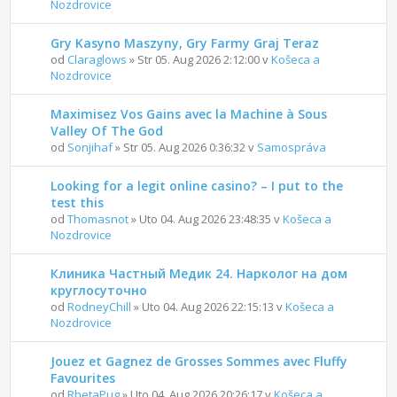
Nozdrovice
Gry Kasyno Maszyny, Gry Farmy Graj Teraz
od
Claraglows
» Str 05. Aug 2026 2:12:00 v
Košeca a
Nozdrovice
Maximisez Vos Gains avec la Machine à Sous
Valley Of The God
od
Sonjihaf
» Str 05. Aug 2026 0:36:32 v
Samospráva
Looking for a legit online casino? – I put to the
test this
od
Thomasnot
» Uto 04. Aug 2026 23:48:35 v
Košeca a
Nozdrovice
Клиника Частный Медик 24. Нарколог на дом
круглосуточно
od
RodneyChill
» Uto 04. Aug 2026 22:15:13 v
Košeca a
Nozdrovice
Jouez et Gagnez de Grosses Sommes avec Fluffy
Favourites
od
RhetaPug
» Uto 04. Aug 2026 20:26:17 v
Košeca a