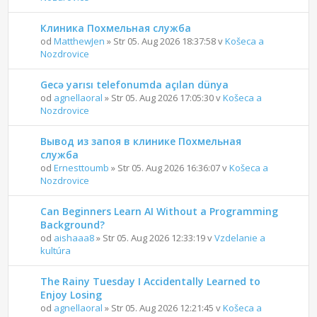
Клиника Похмельная служба
od
MatthewJen
» Str 05. Aug 2026 18:37:58 v
Košeca a
Nozdrovice
Gecə yarısı telefonumda açılan dünya
od
agnellaoral
» Str 05. Aug 2026 17:05:30 v
Košeca a
Nozdrovice
Вывод из запоя в клинике Похмельная
служба
od
Ernesttoumb
» Str 05. Aug 2026 16:36:07 v
Košeca a
Nozdrovice
Can Beginners Learn AI Without a Programming
Background?
od
aishaaa8
» Str 05. Aug 2026 12:33:19 v
Vzdelanie a
kultúra
The Rainy Tuesday I Accidentally Learned to
Enjoy Losing
od
agnellaoral
» Str 05. Aug 2026 12:21:45 v
Košeca a