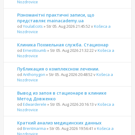
Nozdrovice
Різноманітні практичні записи, що
представляє mainacademy.ua
od
YoulaEcots
» Str 05. Aug 2026 21:45:52 v
Košeca a
Nozdrovice
Клиника Похмельная служба. Стационар
od
Ernesttoumb
» Str 05. Aug 2026 21:32:22 v
Košeca a
Nozdrovice
Публикация о комплексном лечении.
od
Anthonygon
» Str 05. Aug 2026 20:48:52 v
Košeca a
Nozdrovice
Вывод из запоя в стационаре в клинике
Метод Довженко
od
Edwarderele
» Str 05. Aug 2026 20:16:13 v
Košeca a
Nozdrovice
Краткий анализ медицинских данных
od
Brentmarma
» Str 05. Aug 2026 19:56:41 v
Košeca a
Nozdrovice