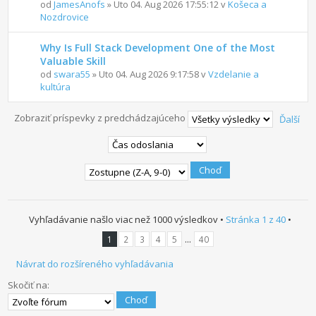
od
JamesAnofs
» Uto 04. Aug 2026 17:55:12 v
Košeca a
Nozdrovice
Why Is Full Stack Development One of the Most
Valuable Skill
od
swara55
» Uto 04. Aug 2026 9:17:58 v
Vzdelanie a
kultúra
Zobraziť príspevky z predchádzajúceho
Ďalší
Vyhľadávanie našlo viac než 1000 výsledkov •
Stránka
1
z
40
•
...
1
2
3
4
5
40
Návrat do rozšíreného vyhľadávania
Skočiť na: