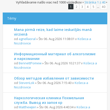
Vyhľadávanie našlo viac než 1000 výsledkov •
Stránka
1
z
40
•
...
1
2
3
4
5
40
Témy
Mana pirmā reize, kad laime ieskatījās manā
virzienā
od
agnellaoral
» Štv 06. Aug 2026 11:08:01 v
Košeca a
Nozdrovice
Информационный материал об алкоголизме
и наркомании
od
BennettPomew
» Štv 06. Aug 2026 10:21:37 v
Košeca a
Nozdrovice
Обзор методов избавления от зависимости
od
StevenLok
» Štv 06. Aug 2026 7:15:40 v
Košeca a
Nozdrovice
Наркологическая клиника Похмельная
служба. Вывод из запоя кр
od
MatthewJen
» Štv 06. Aug 2026 4:40:34 v
Košeca a