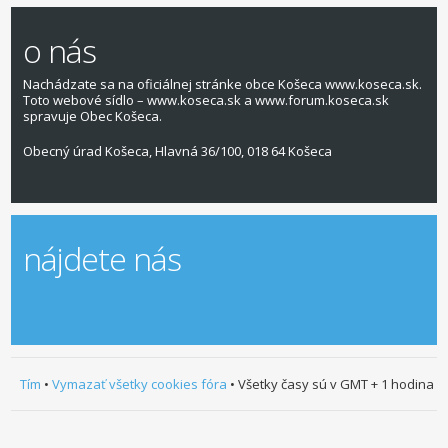
o nás
Nachádzate sa na oficiálnej stránke obce Košeca www.koseca.sk.
Toto webové sídlo – www.koseca.sk a www.forum.koseca.sk
spravuje Obec Košeca.
Obecný úrad Košeca, Hlavná 36/100, 018 64 Košeca
nájdete nás
Tím
•
Vymazať všetky cookies fóra
• Všetky časy sú v GMT + 1 hodina