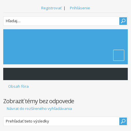
Registrovať
|
Prihlásenie
Obsah fóra
Zobraziť témy bez odpovede
Návrat do rozšíreného vyhľadávania