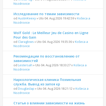
Nozdrovice
Исследование по темам зависимости
od
AustinKeexy
» Uto 04. Aug 2026 19:42:59 v
Košeca a
Nozdrovice
Wolf Gold : Le Meilleur Jeu de Casino en Ligne
Pour des Gain
od
Claraglows
» Uto 04. Aug 2026 19:35:36 v
Košeca a
Nozdrovice
Рекомендации по восстановлению от
зависимостей
od
Lestersah
» Uto 04. Aug 2026 18:33:27 v
Košeca a
Nozdrovice
Наркологическая клиника Похмельная
служба. Вывод из запоя кр
od
Douglaslap
» Uto 04. Aug 2026 18:21:12 v
Košeca a
Nozdrovice
Статья о влиянии зависимости на жизнь