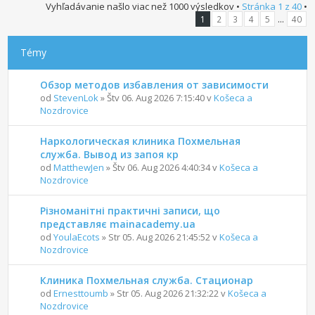
Vyhľadávanie našlo viac než 1000 výsledkov •
Stránka
1
z
40
•
...
1
2
3
4
5
40
Témy
Обзор методов избавления от зависимости
od
StevenLok
» Štv 06. Aug 2026 7:15:40 v
Košeca a
Nozdrovice
Наркологическая клиника Похмельная
служба. Вывод из запоя кр
od
MatthewJen
» Štv 06. Aug 2026 4:40:34 v
Košeca a
Nozdrovice
Різноманітні практичні записи, що
представляє mainacademy.ua
od
YoulaEcots
» Str 05. Aug 2026 21:45:52 v
Košeca a
Nozdrovice
Клиника Похмельная служба. Стационар
od
Ernesttoumb
» Str 05. Aug 2026 21:32:22 v
Košeca a
Nozdrovice