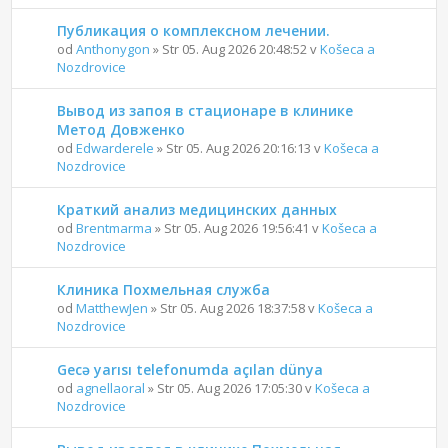
Публикация о комплексном лечении.
od
Anthonygon
» Str 05. Aug 2026 20:48:52 v
Košeca a
Nozdrovice
Вывод из запоя в стационаре в клинике
Метод Довженко
od
Edwarderele
» Str 05. Aug 2026 20:16:13 v
Košeca a
Nozdrovice
Краткий анализ медицинских данных
od
Brentmarma
» Str 05. Aug 2026 19:56:41 v
Košeca a
Nozdrovice
Клиника Похмельная служба
od
MatthewJen
» Str 05. Aug 2026 18:37:58 v
Košeca a
Nozdrovice
Gecə yarısı telefonumda açılan dünya
od
agnellaoral
» Str 05. Aug 2026 17:05:30 v
Košeca a
Nozdrovice