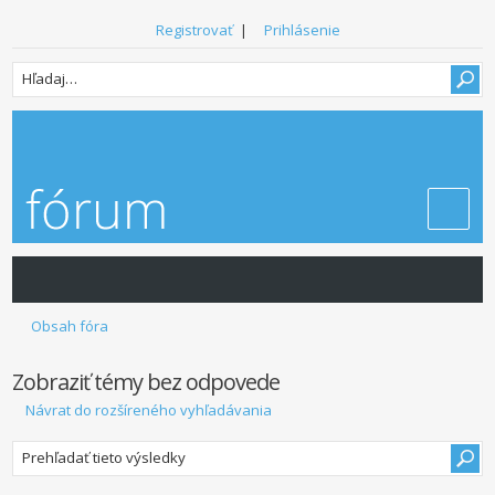
Registrovať
|
Prihlásenie
Obsah fóra
Zobraziť témy bez odpovede
Návrat do rozšíreného vyhľadávania