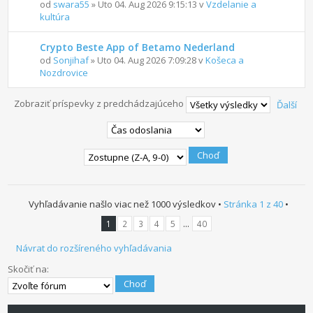
od
swara55
» Uto 04. Aug 2026 9:15:13 v
Vzdelanie a
kultúra
Crypto Beste App of Betamo Nederland
od
Sonjihaf
» Uto 04. Aug 2026 7:09:28 v
Košeca a
Nozdrovice
Zobraziť príspevky z predchádzajúceho
Ďalší
Vyhľadávanie našlo viac než 1000 výsledkov •
Stránka
1
z
40
•
...
1
2
3
4
5
40
Návrat do rozšíreného vyhľadávania
Skočiť na: