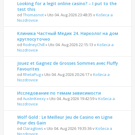
Looking for a legit online casino? – I put to the
test this
od
Thomasnot
» Uto 04. Aug 2026 23:48:35 v
Košeca a
Nozdrovice
Клиника Частный Медик 24. Нарколог на дом
круглосуточно
od
RodneyChill
» Uto 04. Aug 2026 22:15:13 v
Košeca a
Nozdrovice
Jouez et Gagnez de Grosses Sommes avec Fluffy
Favourites
od
RhetaPug
» Uto 04. Aug 2026 20:26:17 v
Košeca a
Nozdrovice
Исследование по темам зависимости
od
AustinKeexy
» Uto 04. Aug 2026 19:42:59 v
Košeca a
Nozdrovice
Wolf Gold : Le Meilleur Jeu de Casino en Ligne
Pour des Gain
od
Claraglows
» Uto 04. Aug 2026 19:35:36 v
Košeca a
Nozdrovice