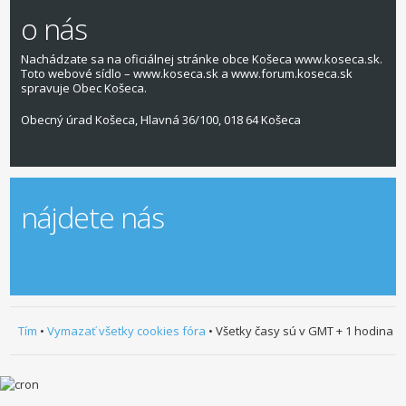
o nás
Nachádzate sa na oficiálnej stránke obce Košeca www.koseca.sk.
Toto webové sídlo – www.koseca.sk a www.forum.koseca.sk
spravuje Obec Košeca.
Obecný úrad Košeca, Hlavná 36/100, 018 64 Košeca
nájdete nás
Tím
•
Vymazať všetky cookies fóra
• Všetky časy sú v GMT + 1 hodina