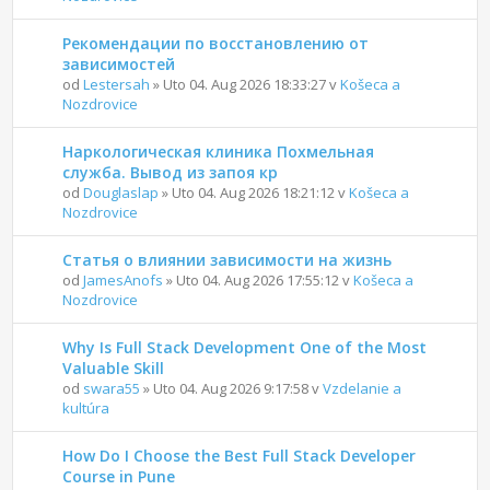
Рекомендации по восстановлению от
зависимостей
od
Lestersah
» Uto 04. Aug 2026 18:33:27 v
Košeca a
Nozdrovice
Наркологическая клиника Похмельная
служба. Вывод из запоя кр
od
Douglaslap
» Uto 04. Aug 2026 18:21:12 v
Košeca a
Nozdrovice
Статья о влиянии зависимости на жизнь
od
JamesAnofs
» Uto 04. Aug 2026 17:55:12 v
Košeca a
Nozdrovice
Why Is Full Stack Development One of the Most
Valuable Skill
od
swara55
» Uto 04. Aug 2026 9:17:58 v
Vzdelanie a
kultúra
How Do I Choose the Best Full Stack Developer
Course in Pune