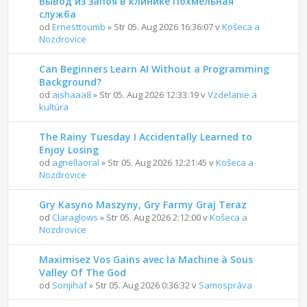
Вывод из запоя в клинике Похмельная
служба
od
Ernesttoumb
» Str 05. Aug 2026 16:36:07 v
Košeca a
Nozdrovice
Can Beginners Learn AI Without a Programming
Background?
od
aishaaa8
» Str 05. Aug 2026 12:33:19 v
Vzdelanie a
kultúra
The Rainy Tuesday I Accidentally Learned to
Enjoy Losing
od
agnellaoral
» Str 05. Aug 2026 12:21:45 v
Košeca a
Nozdrovice
Gry Kasyno Maszyny, Gry Farmy Graj Teraz
od
Claraglows
» Str 05. Aug 2026 2:12:00 v
Košeca a
Nozdrovice
Maximisez Vos Gains avec la Machine à Sous
Valley Of The God
od
Sonjihaf
» Str 05. Aug 2026 0:36:32 v
Samospráva